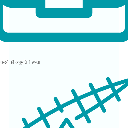
 करने की अनुमति
1 हफ्ता