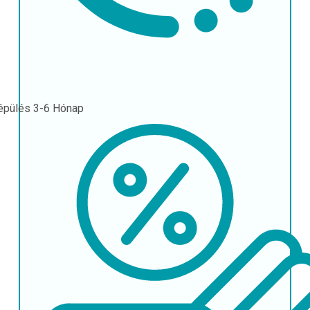
épülés
3-6 Hónap