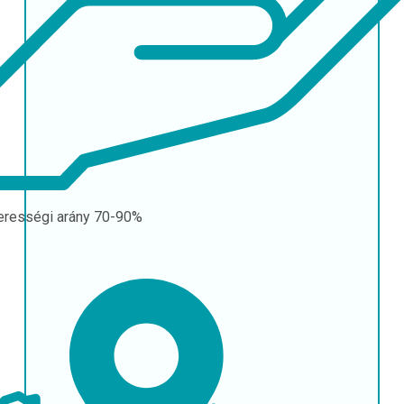
erességi arány
70-90%