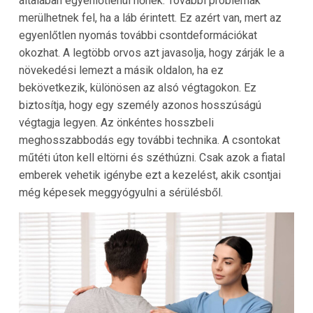
általában egyenlőtlenül nőnek. További problémák
merülhetnek fel, ha a láb érintett. Ez azért van, mert az
egyenlőtlen nyomás további csontdeformációkat
okozhat. A legtöbb orvos azt javasolja, hogy zárják le a
növekedési lemezt a másik oldalon, ha ez
bekövetkezik, különösen az alsó végtagokon. Ez
biztosítja, hogy egy személy azonos hosszúságú
végtagja legyen. Az önkéntes hosszbeli
meghosszabbodás egy további technika. A csontokat
műtéti úton kell eltörni és széthúzni. Csak azok a fiatal
emberek vehetik igénybe ezt a kezelést, akik csontjai
még képesek meggyógyulni a sérülésből.