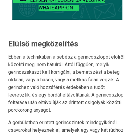
LÉPJEN KAPCSOLATBA VELÜNK A
WHATSAPP-ON
Elülső megközelítés
Ebben a technikában a sebész a gerincoszlopot elölről
közelíti meg, nem hátulról. Attól függően, melyik
gerincszakaszt kell korrigálni, a bemetszést a beteg
oldalán, vagy a hason, vagy a mellkas falán végzik. A
gerinchez való hozzáférés érdekében a tüdőt
leeresztik, és egy bordát eltávolítanak. A gerincoszlop
feltárása után eltávolítják az érintett csigolyák közötti
porckorong anyagot.
A görbületben érintett gerincszintek mindegyikénél
csavarokat helyeznek el, amelyek egy vagy két rúdhoz