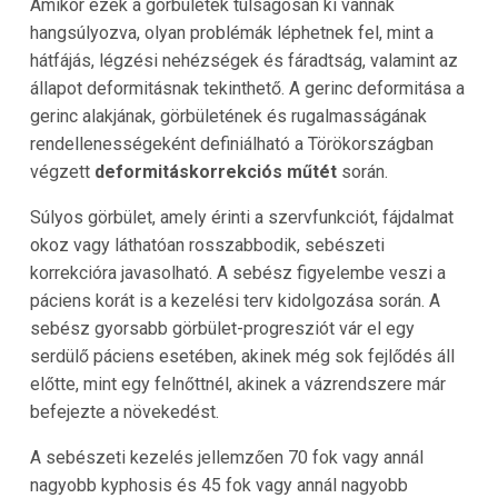
Amikor ezek a görbületek túlságosan ki vannak
hangsúlyozva, olyan problémák léphetnek fel, mint a
hátfájás, légzési nehézségek és fáradtság, valamint az
állapot deformitásnak tekinthető. A gerinc deformitása a
gerinc alakjának, görbületének és rugalmasságának
rendellenességeként definiálható a Törökországban
végzett
deformitáskorrekciós műtét
során.
Súlyos görbület, amely érinti a szervfunkciót, fájdalmat
okoz vagy láthatóan rosszabbodik, sebészeti
korrekcióra javasolható. A sebész figyelembe veszi a
páciens korát is a kezelési terv kidolgozása során. A
sebész gyorsabb görbület-progresziót vár el egy
serdülő páciens esetében, akinek még sok fejlődés áll
előtte, mint egy felnőttnél, akinek a vázrendszere már
befejezte a növekedést.
A sebészeti kezelés jellemzően 70 fok vagy annál
nagyobb kyphosis és 45 fok vagy annál nagyobb