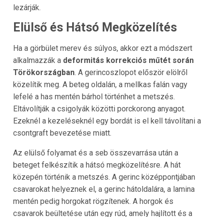
lezárják.
Elülső és Hátsó Megközelítés
Ha a görbület merev és súlyos, akkor ezt a módszert
alkalmazzák a
deformitás korrekciós műtét során
Törökországban
. A gerincoszlopot először elölről
közelítik meg. A beteg oldalán, a mellkas falán vagy
lefelé a has mentén bárhol történhet a metszés.
Eltávolítják a csigolyák közötti porckorong anyagot.
Ezeknél a kezeléseknél egy bordát is el kell távolítani a
csontgraft bevezetése miatt.
Az elülső folyamat és a seb összevarrása után a
beteget felkészítik a hátsó megközelítésre. A hát
közepén történik a metszés. A gerinc középpontjában
csavarokat helyeznek el, a gerinc hátoldalára, a lamina
mentén pedig horgokat rögzítenek. A horgok és
csavarok beültetése után egy rúd, amely hajlított és a