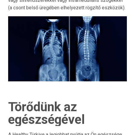
vagy sínrendszerekkel vagy intramedullális szögekkel
(a csont belső üregében elhelyezett rögzítő eszközök).
Törődünk az
egészségével
A Healthy Türkiye a legjobbat nyújtja az Ön egészsége