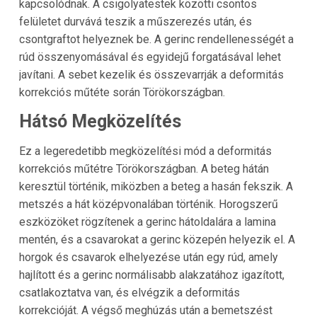
kapcsolódnak. A csigolyatestek közötti csontos
felületet durvává teszik a műszerezés után, és
csontgraftot helyeznek be. A gerinc rendellenességét a
rúd összenyomásával és egyidejű forgatásával lehet
javítani. A sebet kezelik és összevarrják a deformitás
korrekciós műtéte során Törökországban.
Hátsó Megközelítés
Ez a legeredetibb megközelítési mód a deformitás
korrekciós műtétre Törökországban. A beteg hátán
keresztül történik, miközben a beteg a hasán fekszik. A
metszés a hát középvonalában történik. Horogszerű
eszközöket rögzítenek a gerinc hátoldalára a lamina
mentén, és a csavarokat a gerinc közepén helyezik el. A
horgok és csavarok elhelyezése után egy rúd, amely
hajlított és a gerinc normálisabb alakzatához igazított,
csatlakoztatva van, és elvégzik a deformitás
korrekcióját. A végső meghúzás után a bemetszést