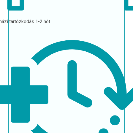
házi tartózkodás
1-2 hét