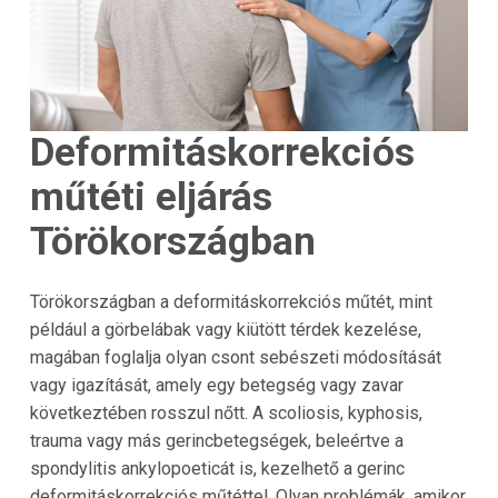
Deformitáskorrekciós
műtéti eljárás
Törökországban
Törökországban a deformitáskorrekciós műtét, mint
például a görbelábak vagy kiütött térdek kezelése,
magában foglalja olyan csont sebészeti módosítását
vagy igazítását, amely egy betegség vagy zavar
következtében rosszul nőtt. A scoliosis, kyphosis,
trauma vagy más gerincbetegségek, beleértve a
spondylitis ankylopoeticát is, kezelhető a gerinc
deformitáskorrekciós műtéttel. Olyan problémák, amikor