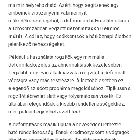
ma már helyrehozható. Azért, hogy segítsenek egy
embernek visszanyerni valamennyit
működőképességéből, a deformitás helyreállító eljárás
a Törökországban végzett
deformitáskorrekciós
műtét
. A cél az, hogy csökkentsék a hétköznapi életben
jelentkező nehézségeket.
Például a használata rögzítők egy minimális
deformitáskezelés az abnormalitások kezelésében.
Legalább egy évig alkalmazzák a rögzítőt a deformált
végtagra vagy más testrészre. A legtöbb esetben ez
elegendő az adott probléma megoldásához. Tipikusan a
rögzítőt ébrenlét alatt vagy folyamatosan viselik. Ez
általában elegendőek a kisebb rendellenességekhez,
mint például egy elhelyezett térd.
A deformitások másik típusa a növekedési lemezre
ható rendellenesség. Ennek eredményeként a végtagok