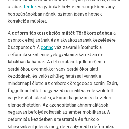
a lábak,
térdek
vagy bokák helytelen szögekben vagy
hosszúságokban nőnek, szintén igényelhetnek
korrekciós műtétet.
A
deformitáskorrekciós műtét Törökországban
a
csontok elhajlásának és alakváltozásának kezelésére
összpontosít. A
gerinc
váz zavarai kísérhetik a
deformitásokat, amelyek gyakran a karokban és
lábakban láthatóak. A deformitások jellemzően a
serdülőkor, gyermekkor vagy serdülőkor alatt
kezdődnek, és valószínűleg hatással vannak a
mindennapi életre az emberek öregedése során. Ezért,
függetlenül attól, hogy az abnormalitás veleszületett
vagy később alakul ki, a korai diagnózis és kezelés
elengedhetetlen. Az azonosítatlan abnormalitások
negatívan befolyásolhatják az ember mobilitását. A
deformitás kezdetben a testtartás és funkció
kihívásaiként jelenik meg, de a súlyosabb deformitási