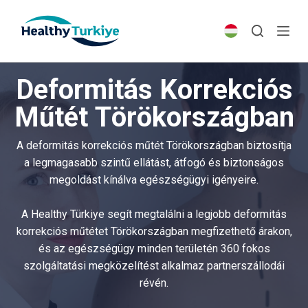
S
k
i
p
Deformitás Korrekciós
t
o
Műtét Törökországban
c
o
A deformitás korrekciós műtét Törökországban biztosítja
n
a legmagasabb szintű ellátást, átfogó és biztonságos
t
megoldást kínálva egészségügyi igényeire.
e
n
A Healthy Türkiye segít megtalálni a legjobb deformitás
t
korrekciós műtétet Törökországban megfizethető árakon,
és az egészségügy minden területén 360 fokos
szolgáltatási megközelítést alkalmaz partnerszállodái
révén.