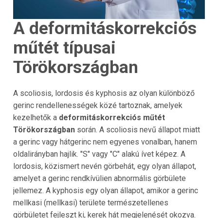
A deformitáskorrekciós
műtét típusai
Törökországban
A scoliosis, lordosis és kyphosis az olyan különböző
gerinc rendellenességek közé tartoznak, amelyek
kezelhetők a
deformitáskorrekciós műtét
Törökországban
során. A scoliosis nevű állapot miatt
a gerinc vagy hátgerinc nem egyenes vonalban, hanem
oldalirányban hajlik. "S" vagy "C" alakú ívet képez. A
lordosis, közismert nevén görbehát, egy olyan állapot,
amelyet a gerinc rendkívülien abnormális görbülete
jellemez. A kyphosis egy olyan állapot, amikor a gerinc
mellkasi (mellkasi) területe természetellenes
görbületet fejleszt ki, kerek hát megjelenését okozva.