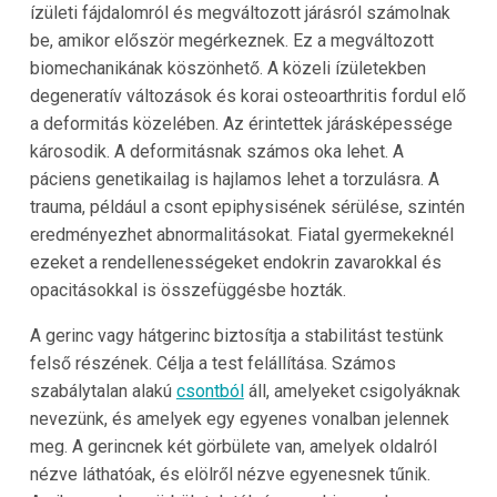
ízületi fájdalomról és megváltozott járásról számolnak
be, amikor először megérkeznek. Ez a megváltozott
biomechanikának köszönhető. A közeli ízületekben
degeneratív változások és korai osteoarthritis fordul elő
a deformitás közelében. Az érintettek járásképessége
károsodik. A deformitásnak számos oka lehet. A
páciens genetikailag is hajlamos lehet a torzulásra. A
trauma, például a csont epiphysisének sérülése, szintén
eredményezhet abnormalitásokat. Fiatal gyermekeknél
ezeket a rendellenességeket endokrin zavarokkal és
opacitásokkal is összefüggésbe hozták.
A gerinc vagy hátgerinc biztosítja a stabilitást testünk
felső részének. Célja a test felállítása. Számos
szabálytalan alakú
csontból
áll, amelyeket csigolyáknak
nevezünk, és amelyek egy egyenes vonalban jelennek
meg. A gerincnek két görbülete van, amelyek oldalról
nézve láthatóak, és elölről nézve egyenesnek tűnik.