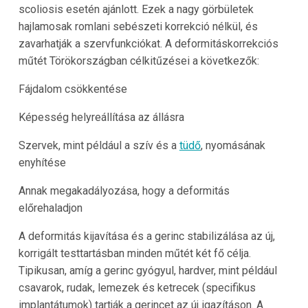
scoliosis esetén ajánlott. Ezek a nagy görbületek
hajlamosak romlani sebészeti korrekció nélkül, és
zavarhatják a szervfunkciókat. A deformitáskorrekciós
műtét Törökországban célkitűzései a következők:
Fájdalom csökkentése
Képesség helyreállítása az állásra
Szervek, mint például a szív és a
tüdő
, nyomásának
enyhítése
Annak megakadályozása, hogy a deformitás
előrehaladjon
A deformitás kijavítása és a gerinc stabilizálása az új,
korrigált testtartásban minden műtét két fő célja.
Tipikusan, amíg a gerinc gyógyul, hardver, mint például
csavarok, rudak, lemezek és ketrecek (specifikus
implantátumok) tartják a gerincet az új igazításon. A