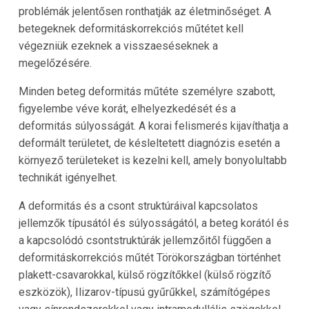
problémák jelentősen ronthatják az életminőséget. A
betegeknek deformitáskorrekciós műtétet kell
végezniük ezeknek a visszaeséseknek a
megelőzésére.
Minden beteg deformitás műtéte személyre szabott,
figyelembe véve korát, elhelyezkedését és a
deformitás súlyosságát. A korai felismerés kijavíthatja a
deformált területet, de késleltetett diagnózis esetén a
környező területeket is kezelni kell, amely bonyolultabb
technikát igényelhet.
A deformitás és a csont struktúráival kapcsolatos
jellemzők típusától és súlyosságától, a beteg korától és
a kapcsolódó csontstruktúrák jellemzőitől függően a
deformitáskorrekciós műtét Törökországban történhet
plakett-csavarokkal, külső rögzítőkkel (külső rögzítő
eszközök), Ilizarov-típusú gyűrűkkel, számítógépes