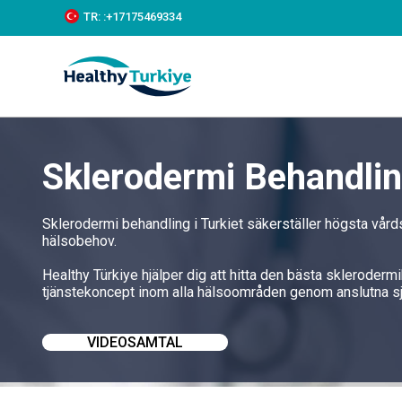
S
TR:
:+‪17175469334‬
k
i
p
t
o
c
o
n
Sklerodermi Behandling
t
e
n
t
Sklerodermi behandling i Turkiet säkerställer högsta vård
hälsobehov.
Healthy Türkiye hjälper dig att hitta den bästa skleroderm
tjänstekoncept inom alla hälsoområden genom anslutna s
VIDEOSAMTAL