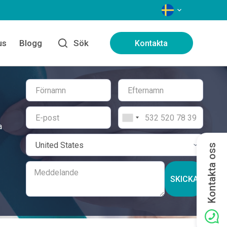
SPRÅK
us
Blogg
Sök
Kontakta
a
Kontakta oss
SKICKA