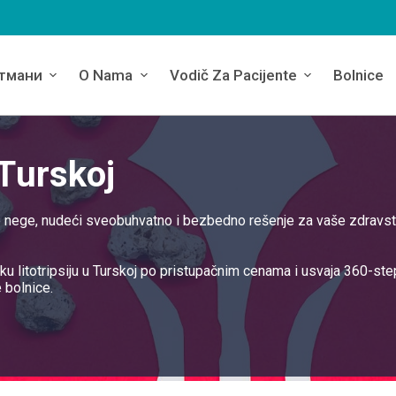
тмани
O Nama
Vodič Za Pacijente
Bolnice
 Turskoj
rde nege, nudeći sveobuhvatno i bezbedno rešenje za vaše zdravs
u litotripsiju u Turskoj po pristupačnim cenama i usvaja 360-ste
 bolnice.