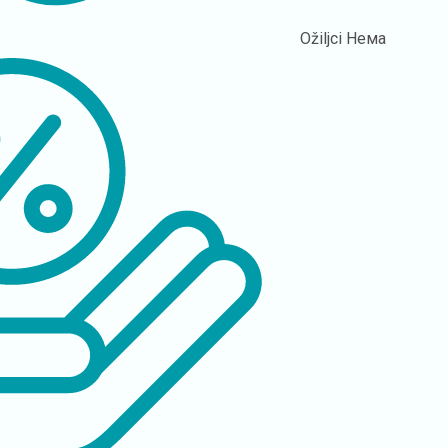
Ožiljci
Нема