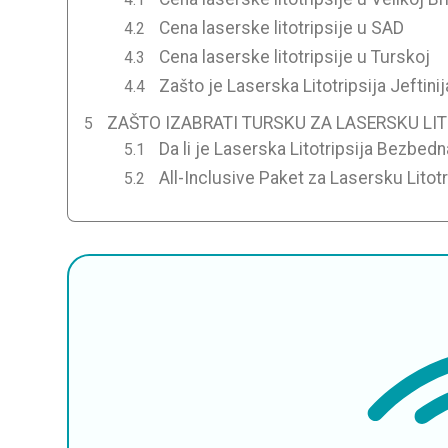
Cena laserske litotripsije u SAD
Cena laserske litotripsije u Turskoj
Zašto je Laserska Litotripsija Jeftini
ZAŠTO IZABRATI TURSKU ZA LASERSKU LI
Da li je Laserska Litotripsija Bezbed
All-Inclusive Paket za Lasersku Litotr