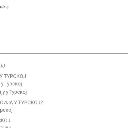
urskoj
ОЈ
У ТУРСКОЈ
у Турској
у у Турској
СИЈА У ТУРСКОЈ?
рској
SKOJ
taniji