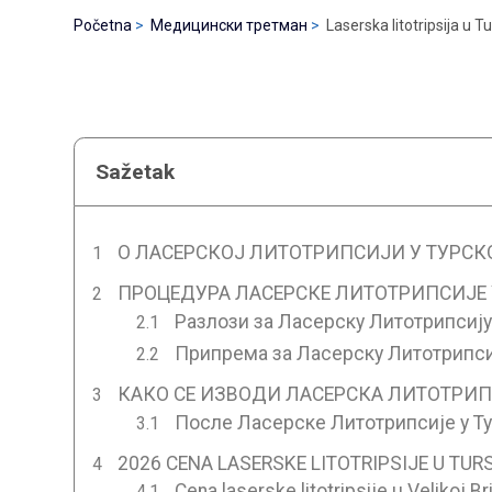
Početna
Медицински третман
Laserska litotripsija u T
Sažetak
О ЛАСЕРСКОЈ ЛИТОТРИПСИЈИ У ТУРСК
ПРОЦЕДУРА ЛАСЕРСКЕ ЛИТОТРИПСИЈЕ 
Разлози за Ласерску Литотрипсију 
Припрема за Ласерску Литотрипсиј
КАКО СЕ ИЗВОДИ ЛАСЕРСКА ЛИТОТРИП
После Ласерске Литотрипсије у Ту
2026 CENA LASERSKE LITOTRIPSIJE U TUR
Cena laserske litotripsije u Velikoj Bri