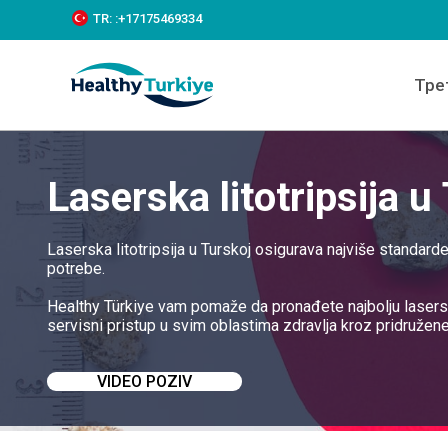
S
TR:
:+‪17175469334‬
k
i
p
Тре
t
o
c
o
n
Laserska litotripsija u
t
e
n
t
Laserska litotripsija u Turskoj osigurava najviše standa
potrebe.
Healthy Türkiye vam pomaže da pronađete najbolju lasersk
servisni pristup u svim oblastima zdravlja kroz pridružene
VIDEO POZIV