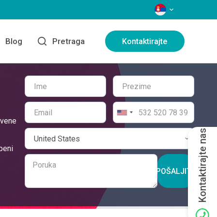
JEZICI
Blog
Pretraga
Kontaktirajte
tvene
Kontaktirajte nas
peni
POŠALJITE