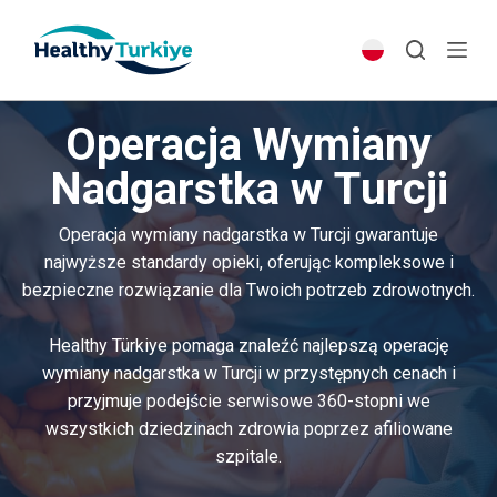
S
k
i
p
Operacja Wymiany
t
o
Nadgarstka w Turcji
c
o
Operacja wymiany nadgarstka w Turcji gwarantuje
n
najwyższe standardy opieki, oferując kompleksowe i
t
bezpieczne rozwiązanie dla Twoich potrzeb zdrowotnych.
e
n
Healthy Türkiye pomaga znaleźć najlepszą operację
t
wymiany nadgarstka w Turcji w przystępnych cenach i
przyjmuje podejście serwisowe 360-stopni we
wszystkich dziedzinach zdrowia poprzez afiliowane
szpitale.