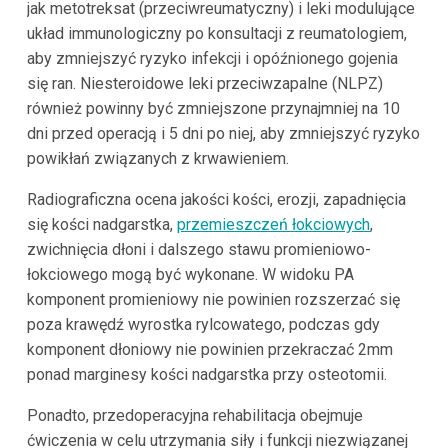
jak metotreksat (przeciwreumatyczny) i leki modulujące
układ immunologiczny po konsultacji z reumatologiem,
aby zmniejszyć ryzyko infekcji i opóźnionego gojenia
się ran. Niesteroidowe leki przeciwzapalne (NLPZ)
również powinny być zmniejszone przynajmniej na 10
dni przed operacją i 5 dni po niej, aby zmniejszyć ryzyko
powikłań związanych z krwawieniem.
Radiograficzna ocena jakości kości, erozji, zapadnięcia
się kości nadgarstka,
przemieszczeń łokciowych
,
zwichnięcia dłoni i dalszego stawu promieniowo-
łokciowego mogą być wykonane. W widoku PA
komponent promieniowy nie powinien rozszerzać się
poza krawędź wyrostka rylcowatego, podczas gdy
komponent dłoniowy nie powinien przekraczać 2mm
ponad marginesy kości nadgarstka przy osteotomii.
Ponadto, przedoperacyjna rehabilitacja obejmuje
ćwiczenia w celu utrzymania siły i funkcji niezwiązanej