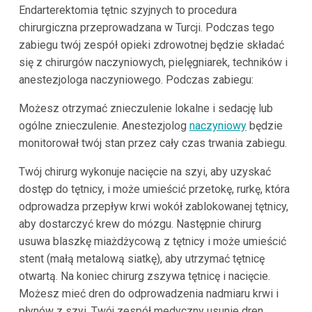
Endarterektomia tętnic szyjnych to procedura
chirurgiczna przeprowadzana w Turcji. Podczas tego
zabiegu twój zespół opieki zdrowotnej będzie składać
się z chirurgów naczyniowych, pielęgniarek, techników i
anestezjologa naczyniowego. Podczas zabiegu:
Możesz otrzymać znieczulenie lokalne i sedację lub
ogólne znieczulenie. Anestezjolog
naczyniowy
będzie
monitorował twój stan przez cały czas trwania zabiegu.
Twój chirurg wykonuje nacięcie na szyi, aby uzyskać
dostęp do tętnicy, i może umieścić przetokę, rurkę, która
odprowadza przepływ krwi wokół zablokowanej tętnicy,
aby dostarczyć krew do mózgu. Następnie chirurg
usuwa blaszkę miażdżycową z tętnicy i może umieścić
stent (małą metalową siatkę), aby utrzymać tętnicę
otwartą. Na koniec chirurg zszywa tętnicę i nacięcie.
Możesz mieć dren do odprowadzenia nadmiaru krwi i
płynów z szyi. Twój zespół medyczny usunie dren,