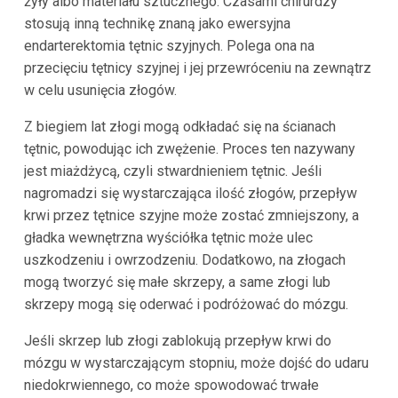
żyły albo materiału sztucznego. Czasami chirurdzy
stosują inną technikę znaną jako ewersyjna
endarterektomia tętnic szyjnych. Polega ona na
przecięciu tętnicy szyjnej i jej przewróceniu na zewnątrz
w celu usunięcia złogów.
Z biegiem lat złogi mogą odkładać się na ścianach
tętnic, powodując ich zwężenie. Proces ten nazywany
jest miażdżycą, czyli stwardnieniem tętnic. Jeśli
nagromadzi się wystarczająca ilość złogów, przepływ
krwi przez tętnice szyjne może zostać zmniejszony, a
gładka wewnętrzna wyściółka tętnic może ulec
uszkodzeniu i owrzodzeniu. Dodatkowo, na złogach
mogą tworzyć się małe skrzepy, a same złogi lub
skrzepy mogą się oderwać i podróżować do mózgu.
Jeśli skrzep lub złogi zablokują przepływ krwi do
mózgu w wystarczającym stopniu, może dojść do udaru
niedokrwiennego, co może spowodować trwałe