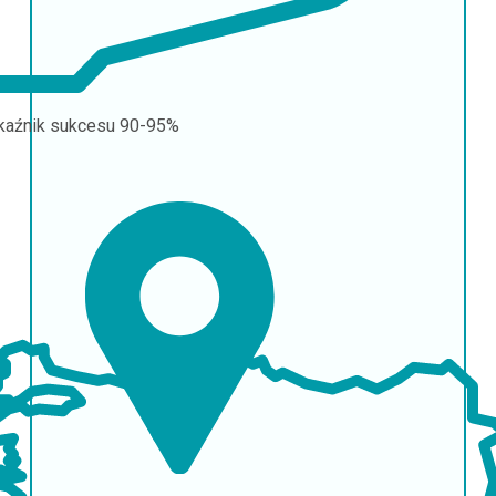
aźnik sukcesu
90-95%