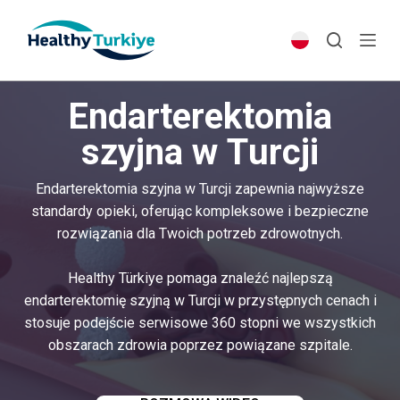
S
k
i
p
Endarterektomia
t
o
szyjna w Turcji
c
o
Endarterektomia szyjna w Turcji zapewnia najwyższe
n
standardy opieki, oferując kompleksowe i bezpieczne
t
rozwiązania dla Twoich potrzeb zdrowotnych.
e
n
Healthy Türkiye pomaga znaleźć najlepszą
t
endarterektomię szyjną w Turcji w przystępnych cenach i
stosuje podejście serwisowe 360 ​​stopni we wszystkich
obszarach zdrowia poprzez powiązane szpitale.