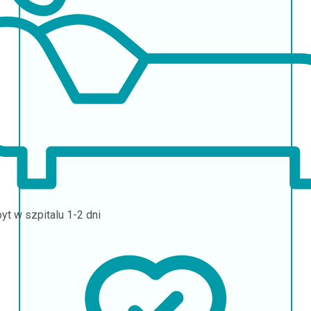
yt w szpitalu
1-2 dni