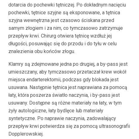
dotarcia do pochewki tętniczej. Po dokładnym nacięciu
pochewki, tętnice szyjne są eksponowane, a tętnica
szyjna wewnętrzna jest czasowo ściskana przed
samym złogiem i za nim, co tymczasowo zatrzymuje
przepływ krwi. Chirurg otwiera tętnicę wzdłuż jej
długości, posuwając się do przodu i do tyłu w celu
znalezienia obu końców złogu.
Klamry są zdejmowane jedna po drugiej, a by-pass jest
umieszczany, aby tymczasowo przetaczał krew wokół
miejsca endarterektomii, podczas gdy blokada jest
usuwana. Następnie tętnica jest naprawiana za pomocą
łaty, która poszerza światło naczynia, i by-pass jest
usuwany. Dostępne są różne materiały na łaty, w tym
żyły autologiczne, łaty bydlęce lub materiały
syntetyczne. Po naprawie naczynia, zadowalający
przepływ krwi potwierdza się za pomocą ultrasonografii
Dopplerowskiej.