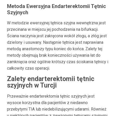
Metoda Ewersyjna Endarterektomii Tętnic
Szyjnych
W metodzie ewersyjnej tętnica szyjna wewnętrzna jest
przecinana w miejscu jej pochodzenia na bifurkacji.
Ściana naczynia jest zakręcona wokół złogu, a złóg jest
dzielony i usuwany. Następnie tętnica jest naprawiana
metodą anastomozy typu koniec do końca. Zalety tej
metody obejmują brak konieczności używania łat do
zamknięcia oraz ogólnie krótszy czas ściskania tętnicy i
całkowity czas operacji.
Zalety endarterektomii tętnic
szyjnych w Turcji
Przeważnie endarterektomia tętnic szyjnych jest
wysoce korzystna dla pacjentów z niedawno
przebytymi TIA lub niedebilizującymi udarami. Również
u niektórych pacjentów z zwężonymi tętnicami szyjnymi