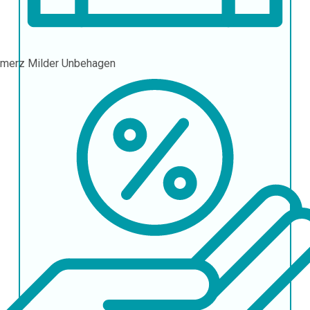
hmerz
Milder Unbehagen