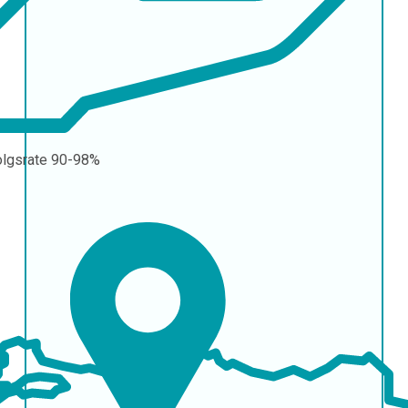
olgsrate
90-98%