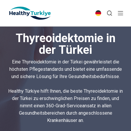
S
k
i
p
Thyreoidektomie in
t
o
der Türkei
c
o
Eine Thyreoidektomie in der Türkei gewährleistet die
n
höchsten Pflegestandards und bietet eine umfassende
t
und sichere Lösung für Ihre Gesundheitsbedürfnisse.
e
n
Healthy Türkiye hilft Ihnen, die beste Thyreoidektomie in
t
der Türkei zu erschwinglichen Preisen zu finden, und
nimmt einen 360-Grad-Serviceansatz in allen
Gesundheitsbereichen durch angeschlossene
Krankenhäuser an.