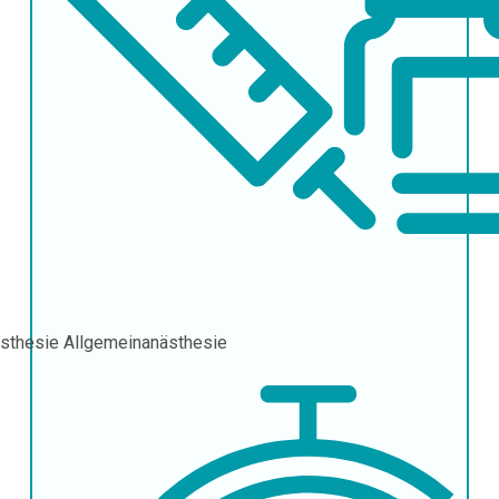
sthesie
Allgemeinanästhesie