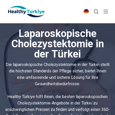
S
k
i
p
Laparoskopische
t
o
Cholezystektomie in
c
der Türkei
o
n
t
Die laparoskopische Cholezystektomie in der Türkei stellt
e
die höchsten Standards der Pflege sicher, bietet Ihnen
n
eine umfassende und sichere Lösung für Ihre
t
Gesundheitsbedürfnisse.
Healthy Türkiye hilft Ihnen, die besten laparoskopischen
Cholezystektomie-Angebote in der Türkei zu
erschwinglichen Preisen zu finden und verfolgt einen 360-