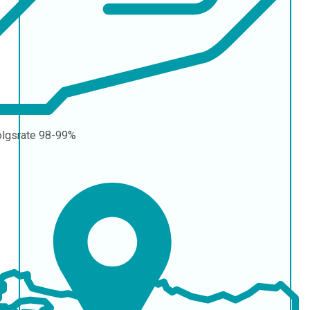
olgsrate
98-99%