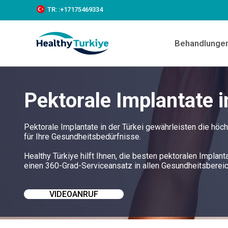
S
TR:
:+‪17175469334‬
k
i
p
Behandlunge
t
o
c
o
n
Pektorale Implantate i
t
e
n
t
Pektorale Implantate in der Türkei gewährleisten die h
für Ihre Gesundheitsbedürfnisse.
Healthy Türkiye hilft Ihnen, die besten pektoralen Implant
einen 360-Grad-Serviceansatz in allen Gesundheitsberei
VIDEOANRUF