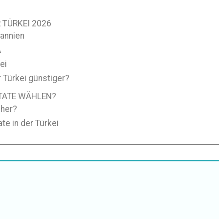
 TÜRKEI 2026
tannien
A
ei
 Türkei günstiger?
TATE WÄHLEN?
cher?
te in der Türkei