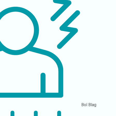
Bol
Blag