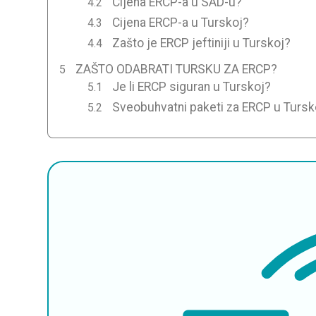
Cijena ERCP-a u SAD-u?
Cijena ERCP-a u Turskoj?
Zašto je ERCP jeftiniji u Turskoj?
ZAŠTO ODABRATI TURSKU ZA ERCP?
Je li ERCP siguran u Turskoj?
Sveobuhvatni paketi za ERCP u Tursk