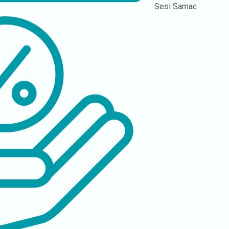
Sesi
Samac