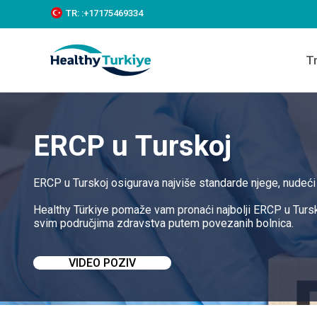
S
TR:
:+‪17175469334‬
k
i
p
T
t
o
c
o
n
t
ERCP u Turskoj
e
n
t
ERCP u Turskoj osigurava najviše standarde njege, nudeći
Healthy Türkiye pomaže vam pronaći najbolji ERCP u Tursk
svim područjima zdravstva putem povezanih bolnica.
VIDEO POZIV