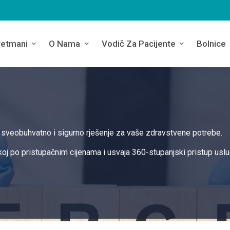
retmani
O Nama
Vodič Za Pacijente
Bolnice
 sveobuhvatno i sigurno rješenje za vaše zdravstvene potrebe.
oj po pristupačnim cijenama i usvaja 360-stupanjski pristup usl