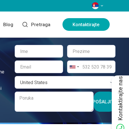
JEZICI
Blog
Pretraga
Kontaktirajte
ene
Kontaktirajte nas
i
POŠALJITE