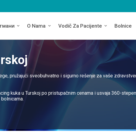
тмани
O Nama
Vodič Za Pacijente
Bolnice
rskoj
jege, pružajući sveobuhvatno i sigurno rešenje za vaše zdravstv
acing kuka u Turskoj po pristupačnim cenama i usvaja 360-stepen
a bolnicama.