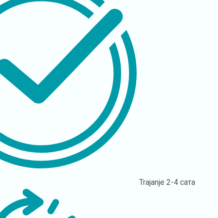
Trajanje
2-4 сата