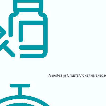
Anestezija
Општа/локална анест