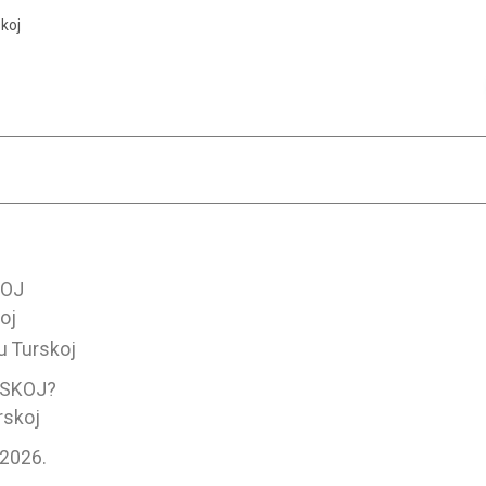
koj
KOJ
oj
u Turskoj
RSKOJ?
rskoj
2026.