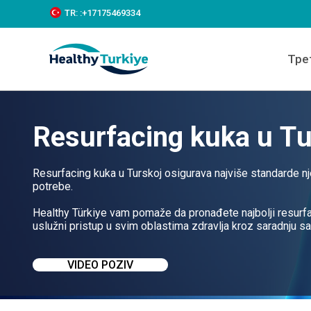
S
TR:
:+‪17175469334‬
k
i
p
Тре
t
o
c
o
n
Resurfacing kuka u Tu
t
e
n
t
Resurfacing kuka u Turskoj osigurava najviše standarde n
potrebe.
Healthy Türkiye vam pomaže da pronađete najbolji resurf
uslužni pristup u svim oblastima zdravlja kroz saradnju s
VIDEO POZIV