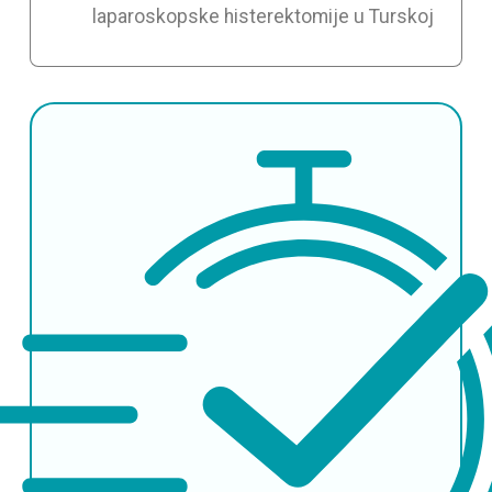
laparoskopske histerektomije u Turskoj