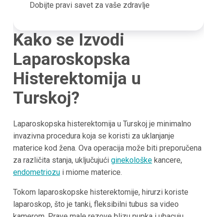
Dobijte pravi savet za vaše zdravlje
Kako se Izvodi
Laparoskopska
Histerektomija u
Turskoj?
Laparoskopska histerektomija u Turskoj je minimalno
invazivna procedura koja se koristi za uklanjanje
materice kod žena. Ova operacija može biti preporučena
za različita stanja, uključujući
ginekološke
kancere,
endometriozu
i miome materice.
Tokom laparoskopske histerektomije, hirurzi koriste
laparoskop, što je tanki, fleksibilni tubus sa video
kamerom. Prave male rezove blizu pupka i ubacuju