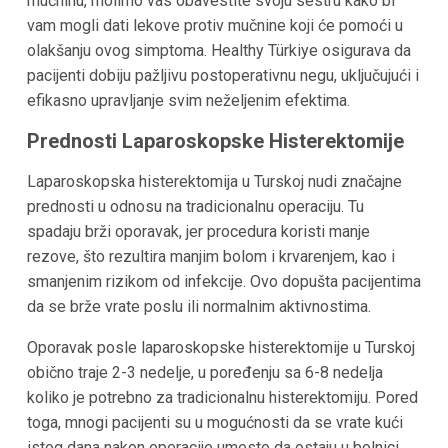
mučninu, molimo vas obavestite svoju sestru kako bi
vam mogli dati lekove protiv mučnine koji će pomoći u
olakšanju ovog simptoma. Healthy Türkiye osigurava da
pacijenti dobiju pažljivu postoperativnu negu, uključujući i
efikasno upravljanje svim neželjenim efektima.
Prednosti Laparoskopske Histerektomije
Laparoskopska histerektomija u Turskoj nudi značajne
prednosti u odnosu na tradicionalnu operaciju. Tu
spadaju brži oporavak, jer procedura koristi manje
rezove, što rezultira manjim bolom i krvarenjem, kao i
smanjenim rizikom od infekcije. Ovo dopušta pacijentima
da se brže vrate poslu ili normalnim aktivnostima.
Oporavak posle laparoskopske histerektomije u Turskoj
obično traje 2-3 nedelje, u poređenju sa 6-8 nedelja
koliko je potrebno za tradicionalnu histerektomiju. Pored
toga, mnogi pacijenti su u mogućnosti da se vrate kući
istog dana nakon operacije umesto da ostaju u bolnici.