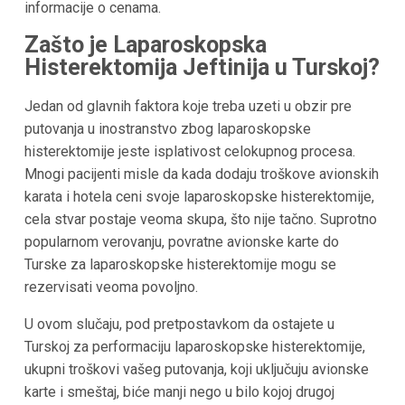
informacije o cenama.
Zašto je Laparoskopska
Histerektomija Jeftinija u Turskoj?
Jedan od glavnih faktora koje treba uzeti u obzir pre
putovanja u inostranstvo zbog laparoskopske
histerektomije jeste isplativost celokupnog procesa.
Mnogi pacijenti misle da kada dodaju troškove avionskih
karata i hotela ceni svoje laparoskopske histerektomije,
cela stvar postaje veoma skupa, što nije tačno. Suprotno
popularnom verovanju, povratne avionske karte do
Turske za laparoskopske histerektomije mogu se
rezervisati veoma povoljno.
U ovom slučaju, pod pretpostavkom da ostajete u
Turskoj za performaciju laparoskopske histerektomije,
ukupni troškovi vašeg putovanja, koji uključuju avionske
karte i smeštaj, biće manji nego u bilo kojoj drugoj