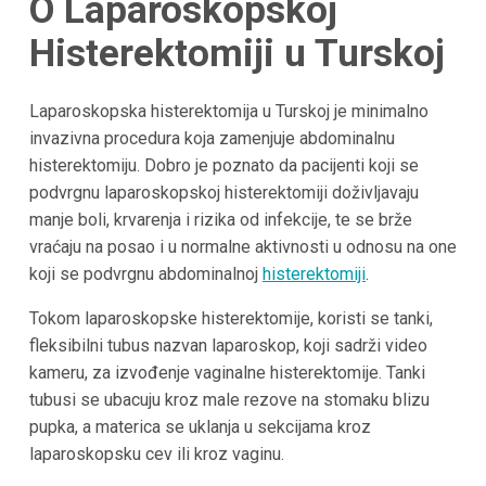
O Laparoskopskoj
Histerektomiji u Turskoj
Laparoskopska histerektomija u Turskoj je minimalno
invazivna procedura koja zamenjuje abdominalnu
histerektomiju. Dobro je poznato da pacijenti koji se
podvrgnu laparoskopskoj histerektomiji doživljavaju
manje boli, krvarenja i rizika od infekcije, te se brže
vraćaju na posao i u normalne aktivnosti u odnosu na one
koji se podvrgnu abdominalnoj
histerektomiji
.
Tokom laparoskopske histerektomije, koristi se tanki,
fleksibilni tubus nazvan laparoskop, koji sadrži video
kameru, za izvođenje vaginalne histerektomije. Tanki
tubusi se ubacuju kroz male rezove na stomaku blizu
pupka, a materica se uklanja u sekcijama kroz
laparoskopsku cev ili kroz vaginu.