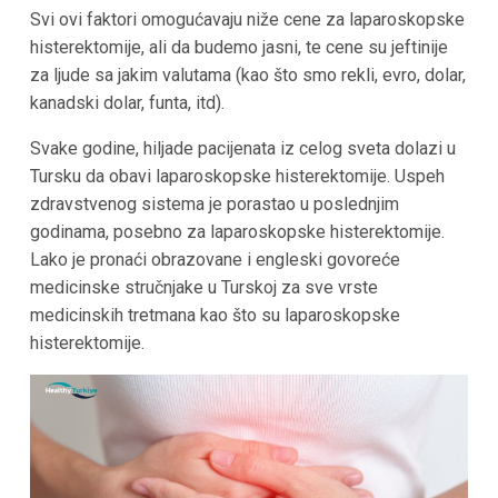
Svi ovi faktori omogućavaju niže cene za laparoskopske
histerektomije, ali da budemo jasni, te cene su jeftinije
za ljude sa jakim valutama (kao što smo rekli, evro, dolar,
kanadski dolar, funta, itd).
Svake godine, hiljade pacijenata iz celog sveta dolazi u
Tursku da obavi laparoskopske histerektomije. Uspeh
zdravstvenog sistema je porastao u poslednjim
godinama, posebno za laparoskopske histerektomije.
Lako je pronaći obrazovane i engleski govoreće
medicinske stručnjake u Turskoj za sve vrste
medicinskih tretmana kao što su laparoskopske
histerektomije.