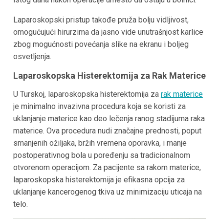
Laparoskopski pristup takođe pruža bolju vidljivost,
omogućujući hirurzima da jasno vide unutrašnjost karlice
zbog mogućnosti povećanja slike na ekranu i boljeg
osvetljenja.
Laparoskopska Histerektomija za Rak Materice
U Turskoj, laparoskopska histerektomija za
rak materice
je minimalno invazivna procedura koja se koristi za
uklanjanje materice kao deo lečenja ranog stadijuma raka
materice. Ova procedura nudi značajne prednosti, poput
smanjenih ožiljaka, bržih vremena oporavka, i manje
postoperativnog bola u poređenju sa tradicionalnom
otvorenom operacijom. Za pacijente sa rakom materice,
laparoskopska histerektomija je efikasna opcija za
uklanjanje kancerogenog tkiva uz minimizaciju uticaja na
telo.