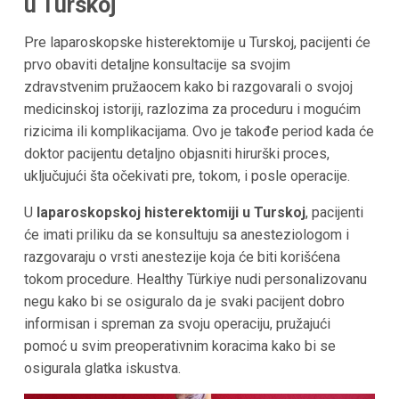
u Turskoj
Pre laparoskopske histerektomije u Turskoj, pacijenti će
prvo obaviti detaljne konsultacije sa svojim
zdravstvenim pružaocem kako bi razgovarali o svojoj
medicinskoj istoriji, razlozima za proceduru i mogućim
rizicima ili komplikacijama. Ovo je takođe period kada će
doktor pacijentu detaljno objasniti hirurški proces,
uključujući šta očekivati pre, tokom, i posle operacije.
U
laparoskopskoj histerektomiji u Turskoj
, pacijenti
će imati priliku da se konsultuju sa anesteziologom i
razgovaraju o vrsti anestezije koja će biti korišćena
tokom procedure. Healthy Türkiye nudi personalizovanu
negu kako bi se osiguralo da je svaki pacijent dobro
informisan i spreman za svoju operaciju, pružajući
pomoć u svim preoperativnim koracima kako bi se
osigurala glatka iskustva.