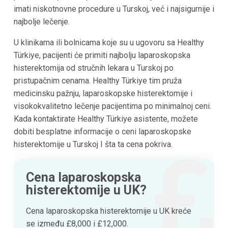
imati niskotnovne procedure u Turskoj, već i najsigurnije i
najbolje lečenje.
U klinikama ili bolnicama koje su u ugovoru sa Healthy
Türkiye, pacijenti će primiti najbolju laparoskopska
histerektomija od stručnih lekara u Turskoj po
pristupačnim cenama. Healthy Türkiye tim pruža
medicinsku pažnju, laparoskopske histerektomije i
visokokvalitetno lečenje pacijentima po minimalnoj ceni.
Kada kontaktirate Healthy Türkiye asistente, možete
dobiti besplatne informacije o ceni laparoskopske
histerektomije u Turskoj I šta ta cena pokriva.
Cena laparoskopska
histerektomije u UK?
Cena laparoskopska histerektomije u UK kreće
se između £8,000 i £12,000.