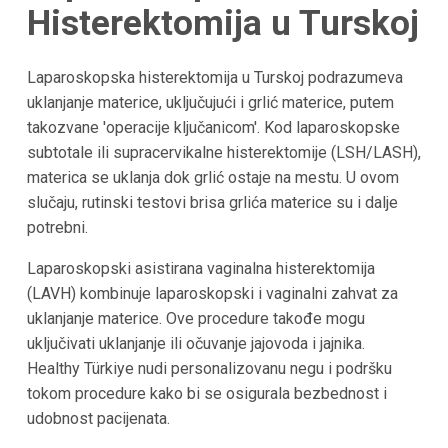
Histerektomija u Turskoj
Laparoskopska histerektomija u Turskoj podrazumeva
uklanjanje materice, uključujući i grlić materice, putem
takozvane 'operacije ključanicom'. Kod laparoskopske
subtotale ili supracervikalne histerektomije (LSH/LASH),
materica se uklanja dok grlić ostaje na mestu. U ovom
slučaju, rutinski testovi brisa grlića materice su i dalje
potrebni.
Laparoskopski asistirana vaginalna histerektomija
(LAVH) kombinuje laparoskopski i vaginalni zahvat za
uklanjanje materice. Ove procedure takođe mogu
uključivati uklanjanje ili očuvanje jajovoda i jajnika.
Healthy Türkiye nudi personalizovanu negu i podršku
tokom procedure kako bi se osigurala bezbednost i
udobnost pacijenata.