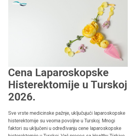
Cena Laparoskopske
Histerektomije u Turskoj
2026.
Sve vrste medicinske pažnje, uključujući laparoskopske
histerektomije su veoma povoljne u Turskoj. Mnogi
faktori su uključeni u određivanju cene laparoskopske
histerektomije u Turskoj. Vaš proces sa Healthy Türkiye