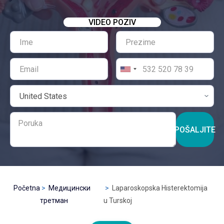
VIDEO POZIV
POŠALJITE
Početna
Медицински
Laparoskopska Histerektomija
третман
u Turskoj