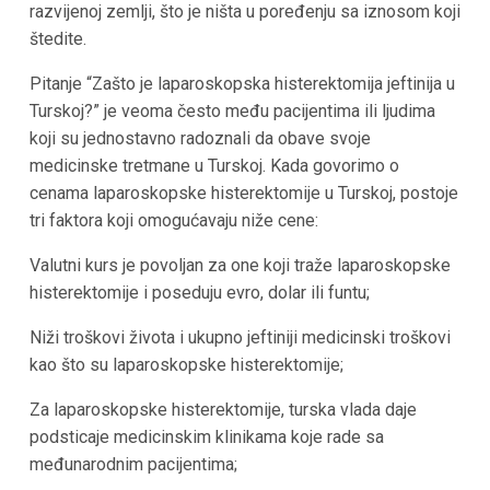
razvijenoj zemlji, što je ništa u poređenju sa iznosom koji
štedite.
Pitanje “Zašto je laparoskopska histerektomija jeftinija u
Turskoj?” je veoma često među pacijentima ili ljudima
koji su jednostavno radoznali da obave svoje
medicinske tretmane u Turskoj. Kada govorimo o
cenama laparoskopske histerektomije u Turskoj, postoje
tri faktora koji omogućavaju niže cene:
Valutni kurs je povoljan za one koji traže laparoskopske
histerektomije i poseduju evro, dolar ili funtu;
Niži troškovi života i ukupno jeftiniji medicinski troškovi
kao što su laparoskopske histerektomije;
Za laparoskopske histerektomije, turska vlada daje
podsticaje medicinskim klinikama koje rade sa
međunarodnim pacijentima;