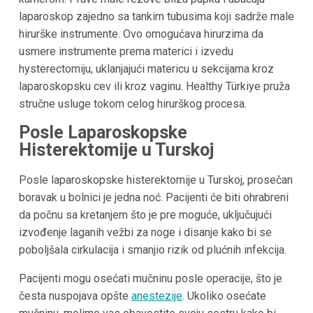
laparoskop zajedno sa tankim tubusima koji sadrže male
hirurške instrumente. Ovo omogućava hirurzima da
usmere instrumente prema materici i izvedu
hysterectomiju, uklanjajući matericu u sekcijama kroz
laparoskopsku cev ili kroz vaginu. Healthy Türkiye pruža
stručne usluge tokom celog hirurškog procesa.
Posle Laparoskopske
Histerektomije u Turskoj
Posle laparoskopske histerektomije u Turskoj, prosečan
boravak u bolnici je jedna noć. Pacijenti će biti ohrabreni
da počnu sa kretanjem što je pre moguće, uključujući
izvođenje laganih vežbi za noge i disanje kako bi se
poboljšala cirkulacija i smanjio rizik od plućnih infekcija.
Pacijenti mogu osećati mučninu posle operacije, što je
česta nuspojava opšte
anestezije
. Ukoliko osećate