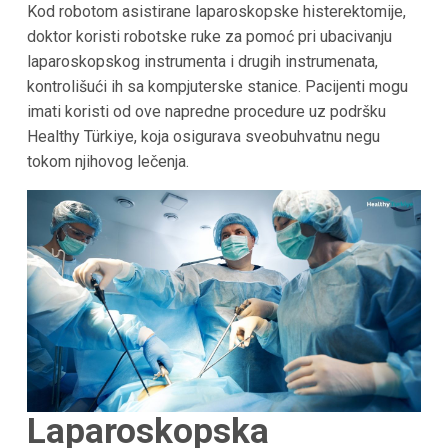
Kod robotom asistirane laparoskopske histerektomije,
doktor koristi robotske ruke za pomoć pri ubacivanju
laparoskopskog instrumenta i drugih instrumenata,
kontrolišući ih sa kompjuterske stanice. Pacijenti mogu
imati koristi od ove napredne procedure uz podršku
Healthy Türkiye, koja osigurava sveobuhvatnu negu
tokom njihovog lečenja.
Laparoskopska