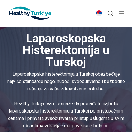
S
k
i
p
Laparoskopska
t
o
Histerektomija u
c
Turskoj
o
n
t
Laparoskopska histerektomija u Turskoj obezbeđuje
e
najviše standarde nege, nudeći sveobuhvatno i bezbedno
n
rešenje za vaše zdravstvene potrebe.
t
Healthy Türkiye vam pomaže da pronađete najbolju
laparoskopska histerektomiju u Turskoj po pristupačnim
cenama i prihvata svaobuhvatan pristup uslugama u svim
oblastima zdravlja kroz povezane bolnice.