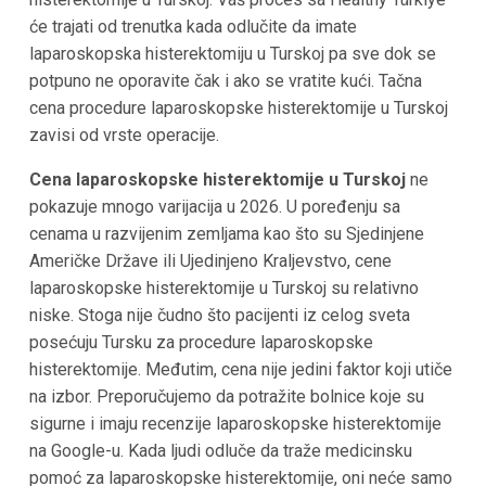
će trajati od trenutka kada odlučite da imate
laparoskopska histerektomiju u Turskoj pa sve dok se
potpuno ne oporavite čak i ako se vratite kući. Tačna
cena procedure laparoskopske histerektomije u Turskoj
zavisi od vrste operacije.
Cena laparoskopske histerektomije u Turskoj
ne
pokazuje mnogo varijacija u 2026. U poređenju sa
cenama u razvijenim zemljama kao što su Sjedinjene
Američke Države ili Ujedinjeno Kraljevstvo, cene
laparoskopske histerektomije u Turskoj su relativno
niske. Stoga nije čudno što pacijenti iz celog sveta
posećuju Tursku za procedure laparoskopske
histerektomije. Međutim, cena nije jedini faktor koji utiče
na izbor. Preporučujemo da potražite bolnice koje su
sigurne i imaju recenzije laparoskopske histerektomije
na Google-u. Kada ljudi odluče da traže medicinsku
pomoć za laparoskopske histerektomije, oni neće samo