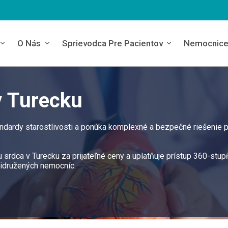
O Nás
Sprievodca Pre Pacientov
Nemocnic
v Turecku
andardy starostlivosti a ponúka komplexné a bezpečné riešenie 
 srdca v Turecku za prijateľné ceny a uplatňuje prístup 360-stup
ridružených nemocníc.