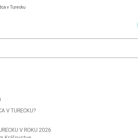
dca v Turecku
u
A V TURECKU?
URECKU V ROKU 2026
om Kráľovstve