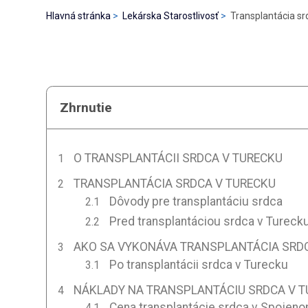
Hlavná stránka
Lekárska Starostlivosť
Transplantácia sr
Zhrnutie
O TRANSPLANTÁCII SRDCA V TURECKU
TRANSPLANTÁCIA SRDCA V TURECKU
Dôvody pre transplantáciu srdca
Pred transplantáciou srdca v Tureck
AKO SA VYKONÁVA TRANSPLANTÁCIA SRDC
Po transplantácii srdca v Turecku
NÁKLADY NA TRANSPLANTÁCIU SRDCA V T
Cena transplantácie srdca v Spojen