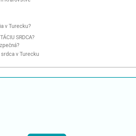
šia v Turecku?
NTÁCIU SRDCA?
ezpečná?
u srdca v Turecku