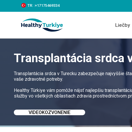
S
TR:
:+‪17175469334‬
k
i
p
Liečby
t
o
c
o
n
Transplantácia srdca 
t
e
n
t
Transplantácia srdca v Turecku zabezpečuje najvyššie št
vaše zdravotné potreby.
Healthy Türkiye vám pomôže nájsť najlepšiu transplantáciu
služby vo všetkých oblastiach zdravia prostredníctvom p
VIDEOKOZVONENIE