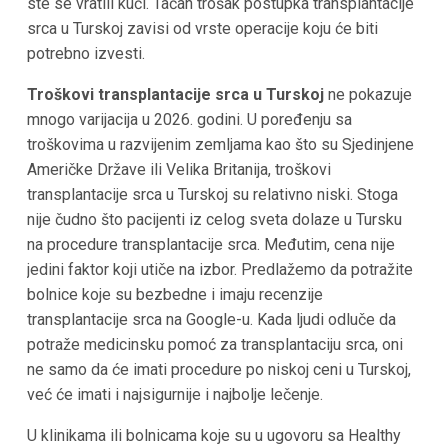
ste se vratili kući. Tačan trošak postupka transplantacije
srca u Turskoj zavisi od vrste operacije koju će biti
potrebno izvesti.
Troškovi transplantacije srca u Turskoj
ne pokazuje
mnogo varijacija u 2026. godini. U poređenju sa
troškovima u razvijenim zemljama kao što su Sjedinjene
Američke Države ili Velika Britanija, troškovi
transplantacije srca u Turskoj su relativno niski. Stoga
nije čudno što pacijenti iz celog sveta dolaze u Tursku
na procedure transplantacije srca. Međutim, cena nije
jedini faktor koji utiče na izbor. Predlažemo da potražite
bolnice koje su bezbedne i imaju recenzije
transplantacije srca na Google-u. Kada ljudi odluče da
potraže medicinsku pomoć za transplantaciju srca, oni
ne samo da će imati procedure po niskoj ceni u Turskoj,
već će imati i najsigurnije i najbolje lečenje.
U klinikama ili bolnicama koje su u ugovoru sa Healthy