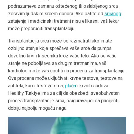
podrazumeva zamenu oštećenog ili oslabljenog srca
zdravim ljudskim srcem donora. Ako patite od
srčanog
zatajenja i medicinski tretmani nisu efikasni, vaš lekar
može preporučiti transplantaciju.
Transplantacija srca može se razmatrati ako imate
ozbiljno stanje koje sprečava vaše srce da pumpa
dovoljno krvi i kiseonika kroz vaše telo. Ako se vaše
stanje ne poboljšava sa drugim tretmanima, vaš
kardiolog može vas uputiti na procenu za transplantaciju.
Ova procena može uključivati krvne testove, testove na
antitela, kao i testove srca,
pluća
i krvnih sudova.
Healthy Türkiye ima za cilj da obezbedi sveobuhvatan
proces transplantacije srca, osiguravajući da pacijenti
dobiju najbolju moguću negu.