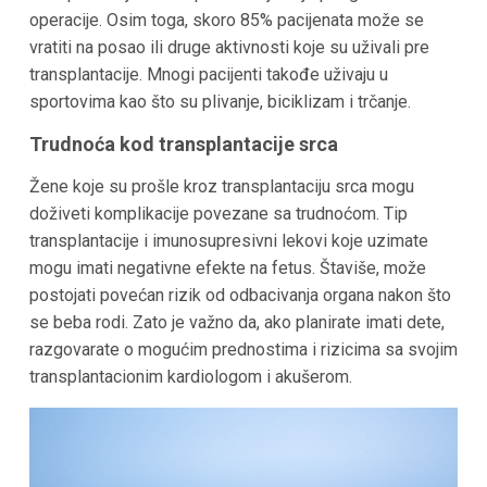
operacije. Osim toga, skoro 85% pacijenata može se
vratiti na posao ili druge aktivnosti koje su uživali pre
transplantacije. Mnogi pacijenti takođe uživaju u
sportovima kao što su plivanje, biciklizam i trčanje.
Trudnoća kod transplantacije srca
Žene koje su prošle kroz transplantaciju srca mogu
doživeti komplikacije povezane sa trudnoćom. Tip
transplantacije i imunosupresivni lekovi koje uzimate
mogu imati negativne efekte na fetus. Štaviše, može
postojati povećan rizik od odbacivanja organa nakon što
se beba rodi. Zato je važno da, ako planirate imati dete,
razgovarate o mogućim prednostima i rizicima sa svojim
transplantacionim kardiologom i akušerom.