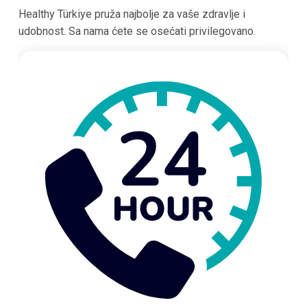
Healthy Türkiye pruža najbolje za vaše zdravlje i
udobnost. Sa nama ćete se osećati privilegovano.