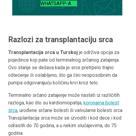
WHATSAPP-A
Razlozi za transplantaciju srca
Transplantacija srca u Turskoj
je održiva opcija za
pojedince koji pate od terminalnog srčanog zatajenja.
Ovo stanje se dešava kada je srce pretrpelo trajno
oštećenje ili oslabljeno, što ga čini nesposobnim da
pumpa odgovarajuću količinu krvi kroz telo.
Terminalno srčano zatajenje može nastati iz različitih
razloga, kao što su kardiomiopatija,
koronarna bolest
srca
, urođene srčane bolesti ili valvularne bolesti srca.
Transplantacija srca može se izvoditi i kod dece i kod
odraslih do 70 godina, a u nekim slučajevima, do 75
godina.