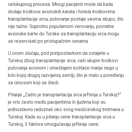
celokupnog procesa. Mnogi pacijenti misle da kada
dodaju troškove avionskih karata i hotela troškovima
transplantacije srca, putovanje postaje veoma skupo, što
nije tačno. Suprotno popularnom verovanju, povratne
avionske karte do Turske za transplantaciju srca mogu
se rezervisati po pristupačnim cenama.
U ovom slučaju, pod pretpostavkom da ostajete u
Turskoj zbog transplantacije srca, vaši ukupni troškovi
putovanja avionom i smeštajem koštaće manje nego u
bilo kojoj drugoj razvijenoj zemlji, što je malo u poređenju
sa iznosom koji se štedi.
Pitanje „Zašto je transplantacija srca jeftinija u Turskoj?“
je vrlo često među pacijentima ili ljudima koji su
jednostavno radoznali oko svog medicinskog tretmana u
Turskoj. Kada su u pitanju cene transplantacije srca u
Turskoj, 3 faktora omogućavaju jeftinije cene: