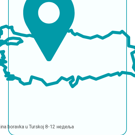
ina boravka u Turskoj
8-12 недеља