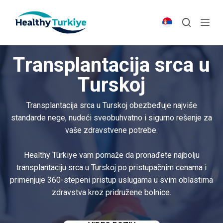
S
k
i
p
Transplantacija srca u
t
o
Turskoj
c
o
Transplantacija srca u Turskoj obezbeđuje najviše
n
standarde nege, nudeći sveobuhvatno i sigurno rešenje za
t
vaše zdravstvene potrebe.
e
n
Healthy Türkiye vam pomaže da pronađete najbolju
t
transplantaciju srca u Turskoj po pristupačnim cenama i
primenjuje 360-stepeni pristup uslugama u svim oblastima
zdravstva kroz pridružene bolnice.