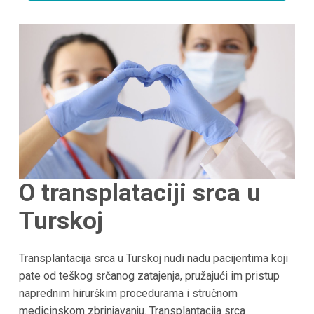
O transplataciji srca u
Turskoj
Transplantacija srca u Turskoj nudi nadu pacijentima koji
pate od teškog srčanog zatajenja, pružajući im pristup
naprednim hirurškim procedurama i stručnom
medicinskom zbrinjavanju. Transplantacija srca