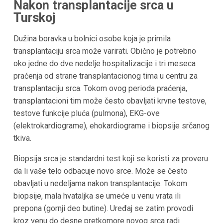
Nakon transplantacije srca u
Turskoj
Dužina boravka u bolnici osobe koja je primila
transplantaciju srca može varirati. Obično je potrebno
oko jedne do dve nedelje hospitalizacije i tri meseca
praćenja od strane transplantacionog tima u centru za
transplantaciju srca. Tokom ovog perioda praćenja,
transplantacioni tim može često obavljati krvne testove,
testove funkcije pluća (pulmona), EKG-ove
(elektrokardiograme), ehokardiograme i biopsije srčanog
tkiva.
Biopsija srca je standardni test koji se koristi za proveru
da li vaše telo odbacuje novo srce. Može se često
obavljati u nedeljama nakon transplantacije. Tokom
biopsije, mala hvataljka se umeće u venu vrata ili
prepona (gornji deo butine). Uređaj se zatim provodi
kroz venu do desne pretkomore novog srca radi