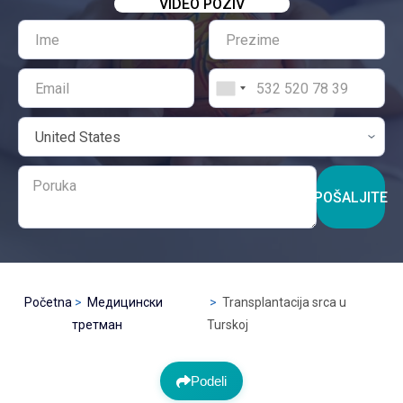
VIDEO POZIV
POŠALJITE
Početna
Медицински
Transplantacija srca u
третман
Turskoj
Podeli