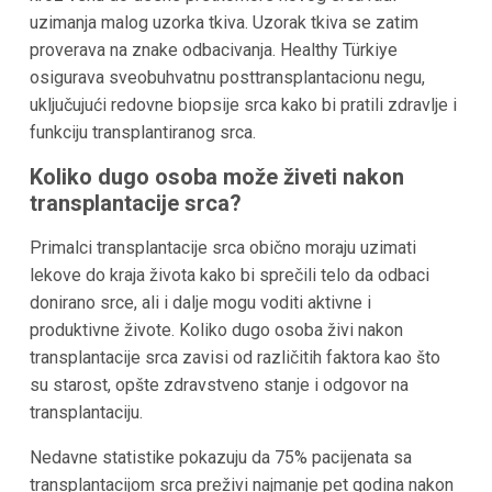
uzimanja malog uzorka tkiva. Uzorak tkiva se zatim
proverava na znake odbacivanja. Healthy Türkiye
osigurava sveobuhvatnu posttransplantacionu negu,
uključujući redovne biopsije srca kako bi pratili zdravlje i
funkciju transplantiranog srca.
Koliko dugo osoba može živeti nakon
transplantacije srca?
Primalci transplantacije srca obično moraju uzimati
lekove do kraja života kako bi sprečili telo da odbaci
donirano srce, ali i dalje mogu voditi aktivne i
produktivne živote. Koliko dugo osoba živi nakon
transplantacije srca zavisi od različitih faktora kao što
su starost, opšte zdravstveno stanje i odgovor na
transplantaciju.
Nedavne statistike pokazuju da 75% pacijenata sa
transplantacijom srca preživi najmanje pet godina nakon