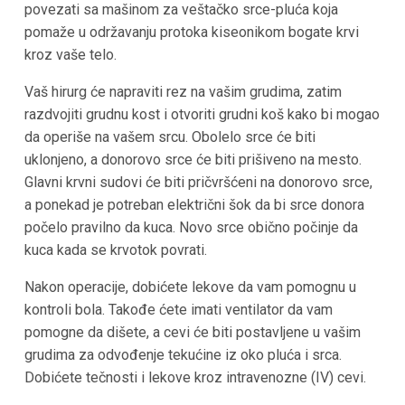
povezati sa mašinom za veštačko srce-pluća koja
pomaže u održavanju protoka kiseonikom bogate krvi
kroz vaše telo.
Vaš hirurg će napraviti rez na vašim grudima, zatim
razdvojiti grudnu kost i otvoriti grudni koš kako bi mogao
da operiše na vašem srcu. Obolelo srce će biti
uklonjeno, a donorovo srce će biti prišiveno na mesto.
Glavni krvni sudovi će biti pričvršćeni na donorovo srce,
a ponekad je potreban električni šok da bi srce donora
počelo pravilno da kuca. Novo srce obično počinje da
kuca kada se krvotok povrati.
Nakon operacije, dobićete lekove da vam pomognu u
kontroli bola. Takođe ćete imati ventilator da vam
pomogne da dišete, a cevi će biti postavljene u vašim
grudima za odvođenje tekućine iz oko pluća i srca.
Dobićete tečnosti i lekove kroz intravenozne (IV) cevi.