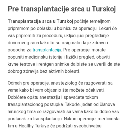
Pre transplantacije srca u Turskoj
Transplantacija srca u Turskoj
počinje temeljnom
pripremom po dolasku u bolnicu za operaciju. Lekari će
vas pripremiti za proceduru, uključujući pregledanje
donorovog srca kako bi se osiguralo da je zdravo i
pogodno za
transplantaciju
. Pre operacije, morate
popuniti medicinsku istoriju i fizički pregled, obaviti
krvne testove i rentgen snimke da biste se uverili da ste
dobrog zdravlja bez aktivnih bolesti.
Odmah pre operacije, anesteziolog će razgovarati sa
vama kako bi vam objasnio šta možete očekivati.
Dobićete opštu anesteziju i spavaćete tokom
transplantacionog postupka. Takođe, jedan od članova
hirurškog tima će razgovarati sa vama kako bi dobio vaš
pristanak za transplantaciju. Nakon operacije, medicinski
tim u Healthy Türkiye će podržati sveobuhvatnu