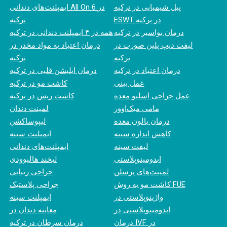
پیل شیمیایی در ترکیه
ایمپلنت‌های دندانی All On 6 در
ESWT در ترکیه
ترکیه
درمان بواسیر در ترکیه
همه در ۴ ایمپلنت دندانی در ترکیه
لیفت دیپ پلین صورت در
درمان اعتیاد به مواد مخدر در
ترکیه
ترکیه
درمان اعتیاد در ترکیه
درمان ابلیشن قلبی در ترکیه
عمل بینی
کاشت مو در ترکیه
عمل جراحی اسلیو معده
کاشت ریش در ترکیه
مامی میک‌اوور
لمینت دندان
درمان بالون معده
لیپوساکشن
کاهش اندازه سینه
ایمپلنت سینه
لیفت سینه
ایمپلنت‌های دندانی
ابدومینوپلاستی
لبخند هالیوودی
لمینت‌های پرسلن
جراحی زیبایی
کاشت مو به روش FUE
جراحی پلاستیک
واژینوپلاستی در
ایمپلنت سینه
ابدومینوپلاستی در
معاینه دندان در
درمان IVF در
درمان سرطان در ترکیه