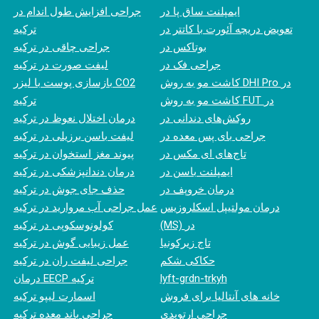
ایمپلنت ساق پا در
جراحی افزایش طول اندام در
تعویض دریچه آئورت با کاتتر در
ترکیه
بوتاکس در
جراحی چاقی در ترکیه
جراحی فک در
لیفت صورت در ترکیه
کاشت مو به روش DHI Pro در
بازسازی پوست با لیزر CO2
کاشت مو به روش FUT در
ترکیه
روکش‌های دندانی در
درمان اختلال نعوظ در ترکیه
جراحی بای پس معده در
لیفت باسن برزیلی در ترکیه
تاج‌های ای مکس در
پیوند مغز استخوان در ترکیه
ایمپلنت باسن در
درمان دندانپزشکی در ترکیه
درمان خروپف در
حذف جای جوش در ترکیه
درمان مولتیپل اسکلروزیس
عمل جراحی آب مروارید در ترکیه
(MS) در
کولونوسکوپی در ترکیه
تاج زیرکونیا
عمل زیبایی گوش در ترکیه
حکاکی شکم
جراحی لیفت ران در ترکیه
lyft-grdn-trkyh
درمان EECP ترکیه
خانه های آنتالیا برای فروش
اسمارت لیپو ترکیه
جراحی ارتوپدی
جراحی باند معده ترکیه