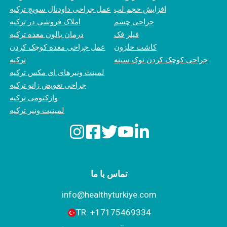
افزایش حجم لب
عمل جراحی داودنال سویچ ترکیه
جراحی چشم
املاک فروشی در ترکیه
فیلر فک
درمان بالون معده ترکیه
کاشت حلزون
عمل جراحی معده کوچک کردن
جراحی کوچک کردن نوک سینه
ترکیه
لمینت ونیرهای ای مکس ترکیه
جراحی تعویض زانو ترکیه
وازکتومی ترکیه
لمینیت ونیر ترکیه
تماس با ما
info@healthyturkiye.com
TR:
+‪17175469334‬