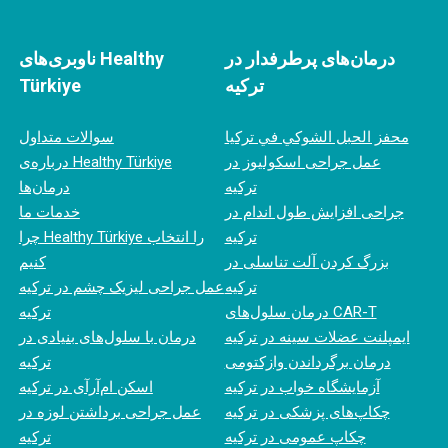
درمان‌های پرطرفدار در
ناوبری‌های Healthy
ترکیه
Türkiye
محفز الحبل الشوكي في تركيا
سوالات متداول
عمل جراحی اسکولیوز در
درباره‌ی Healthy Türkiye
ترکیه
درمان‌ها
جراحی افزایش طول اندام در
خدمات ما
ترکیه
چرا Healthy Türkiye را انتخاب
بزرگ کردن آلت تناسلی در
کنیم
ترکیه
عمل جراحی لیزیک چشم در ترکیه
درمان سلول‌های CAR-T
ترکیه
ایمپلنت عضلات سینه در ترکیه
درمان با سلول‌های بنیادی در
درمان برگرداندن وازکتومی
ترکیه
آزمایشگاه خواب در ترکیه
اسکن ام‌آر‌آی در ترکیه
چکاپ‌های پزشکی در ترکیه
عمل جراحی برداشتن لوزه در
چکاپ عمومی در ترکیه
ترکیه