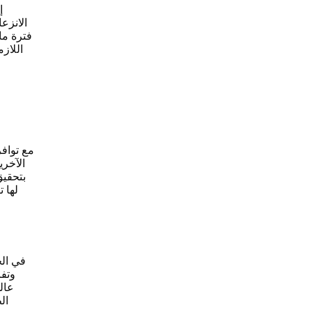
إ
الانزع
فترة ما 
اللاز
مع توافر
الآخري
بتحقيق
لها 
في الخ
وتفا
عال
ال