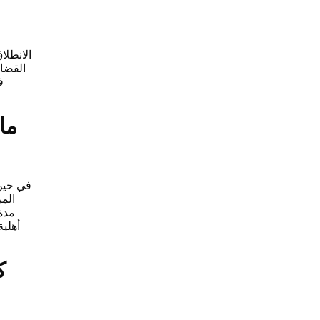
الانطل
القضاي
ف
ما
في حين
المر
مدة 
أهلية
ك