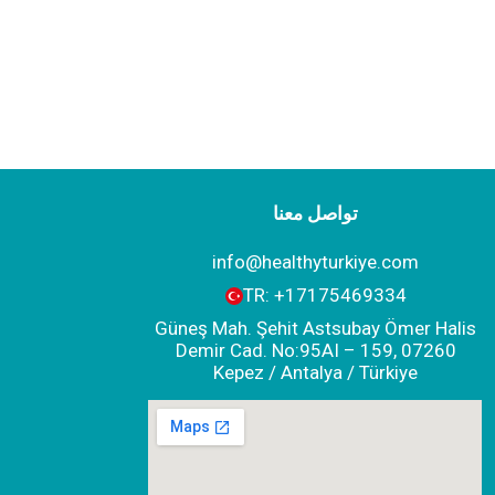
تواصل معنا
info@healthyturkiye.com
TR:
+‪17175469334‬
Güneş Mah. Şehit Astsubay Ömer Halis
Demir Cad. No:95AI – 159, 07260
Kepez / Antalya / Türkiye