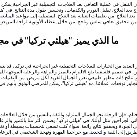
ن التنقل في عملية التعافي بعد العلاجات التجميلية غير الجراحية يم
اج بعد العلاج، تقليل التورم والكدمات، وتحسين طول مدة النتائج. في "هي
بعد العلاج. من تعليمات العناية بعد العلاج التفصيلية إلى مواعيد
المتابعة
مين لتحقيق تعافي سلس وناجح. من خلال إعطاء الأولوية لراحة المريض و
ما الذي يميز "هيلثي تركيا" في م
 العديد من الخيارات للعلاجات التجميلية غير الجراحية في تركيا، قد 
ن. في صميم فلسفتنا يقع الالتزام بالتميز والنزاهة والرعاية الموجهة لل
 نتائج ذات مظهر طبيعي تعزز الجمال الفريد لكل مريض. من التقنيات ال
تتجاوز توقعات عملائنا. مع "هيلثي تركيا"، يمكن للمرضى الوثوق بأنهم 
تام، فإن الرحلة نحو الجمال المتزايد والثقة بالنفس من خلال العلاجات
ني الجراحين مثل أولئك في "هيلثي تركيا". يضمن التزامنا بالتميز وال
ي الجودة ويحققوا نتائج رائعة. سواء كنت تسعى لتحسينات بسيطة أو تغيي
طريق إلى الثقة و
التجديد
. مع جراحينا المهرة ونهجنا الشخصي في الرعا