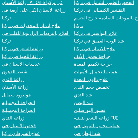
الفحص الطبي الشامل في تركيا
زراعة الأسنان All On 6 في تركيا
التقشير الكيميائي في تركيا
زراعة الأسنان الكل على أربعة في
ج بالموجات الصادمة خارج الجسم (ESWT) في
تركيا
تركيا
علاج إدمان المخدرات في تركيا
علاج البواسير في تركيا
العلاج بالترددات الراديوية للقلب في
شد الوجه العميق في تركيا
تركيا
علاج الإدمان في تركيا
زراعة الشعر في تركيا
جراحة تجميل الأنف
زراعة اللحية في تركيا
جراحة تكميم المعدة
عدسات الأسنان في
عملية التجميل للأمهات
شفط الدهون
علاج بالون المعدة
زراعة الثدي
تخفيض حجم الثدي
زراعة الأسنان
شد الثدي
هوليوود سمايل
شد البطن
الجراحة التجميلية
قشور البورسلين
الجراحة التجميلية
زراعة الشعر بتقنية FUE
زراعة الثدي
عملية تجميل المهبل في
فحص الأسنان في
شد البطن في
علاج السرطان تركيا