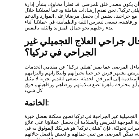
كن أن يكون مصدر قلق للمرضى. قد تطرأ مخاوف بشأن إدارة
لثي تركيا"، نحن نقدم إرشادات شاملة ودعماً لعملائنا خلال
مع جراحينا، نضمن أن يحصل مرضانا على الموارد والدعم
رفاهيته، نسعى لنغرس الثقة والطمأنينة في عملائنا أثناء
بدء رحلتهم نحو جمال المتزايد والثقة بالنفس.
جال جراحي العلاج التجميلي غير
الجراحي في تركيا؟
يتساءل المرضى عما يميز "هيلثي تركيا" عن مقدمي الخدمات
مريض. يشتهر فريق جراحينا بخبراتهم وابتكاراتهم والتزامهم
متقدمة إلى المرافق الحديثة، نسعى لتقديم تجربة لا مثيل
في أيدٍ محترفة ماهرة تضع سلامتهم ورضاهم ورفاهيتهم فوق
كل شيء.
الخاتمة:
 التجميلية غير الجراحية في تركيا تصبح ممكنة بفضل خبرة
رعاية الموجهة للمريض والسلامة أن يحصل عملاؤنا على علاج
رات تحوليّة، فإن "هيلثي تركيا" هو شريكك الموثوق به في
ية، نمكّن المرضى من تبني جمالهم والعيش بأفضل حالاتهم