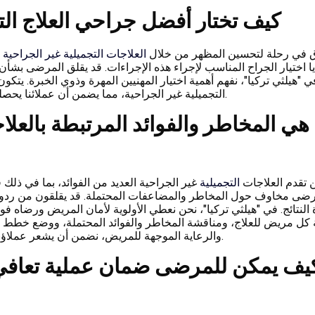
كيف تختار أفضل جراحي العلاج الت
اق في رحلة لتحسين المظهر من خلال
العلاجات التجميلية غير الجراحية 
ا اختيار الجراح المناسب لإجراء هذه الإجراءات. قد يقلق المرضى بشأ
ي "هيلثي تركيا"، نفهم أهمية اختيار المهنيين المهرة وذوي الخبرة. يت
التجميلية غير الجراحية، مما يضمن أن عملائنا يحصلون على رعاية عالية الجودة ويحققون النتائج المرجوة بثقة.
 هي المخاطر والفوائد المرتبطة بالعلا
 تقدم العلاجات
التجميلية
غير الجراحية العديد من الفوائد، بما في ذلك
ضى مخاوف حول المخاطر والمضاعفات المحتملة. قد يقلقون من ردود الف
النتائج. في "هيلثي تركيا"، نحن نعطي الأولوية لأمان المريض ورضاه 
 كل مريض للعلاج، ومناقشة المخاطر والفوائد المحتملة، ووضع خطط علا
والرعاية الموجهة للمريض، نضمن أن يشعر عملاؤنا بالثقة والمعرفة الكاملة طوال رحلتهم الجمالية في تركيا.
يف يمكن للمرضى ضمان عملية تعافي س