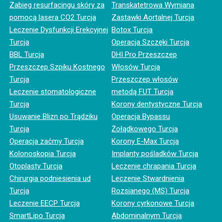
Zabieg resurfacingu skóry za
Transkatetrowa Wymiana
pomocą lasera CO2 Turcja
Zastawki Aortalnej Turcja
Leczenie Dysfunkcji Erekcyjnej
Botox Turcja
Turcja
Operacja Szczęki Turcja
BBL Turcja
DHI Pro Przeszczep
Przeszczep Szpiku Kostnego
Włosów Turcja
Turcja
Przeszczep włosów
Leczenie stomatologiczne
metodą FUT Turcja
Turcja
Korony dentystyczne Turcja
Usuwanie Blizn po Trądziku
Operacja Bypassu
Turcja
Żołądkowego Turcja
Operacja zaćmy Turcja
Korony E-Max Turcja
Kolonoskopia Turcja
Implanty pośladków Turcja
Otoplasty Turcja
Leczenie chrapania Turcja
Chirurgia podniesienia ud
Leczenie Stwardnienia
Turcja
Rozsianego (MS) Turcja
Leczenie EECP Turcja
Korony cyrkonowe Turcja
SmartLipo Turcja
Abdominalnym Turcja