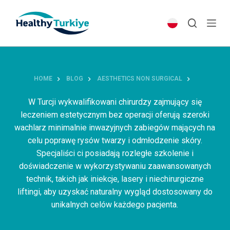
S
k
i
p
t
o
HOME
BLOG
AESTHETICS NON SURGICAL
c
o
W Turcji wykwalifikowani chirurdzy zajmujący się
n
leczeniem estetycznym bez operacji oferują szeroki
t
wachlarz minimalnie inwazyjnych zabiegów mających na
e
celu poprawę rysów twarzy i odmłodzenie skóry.
n
Specjaliści ci posiadają rozległe szkolenie i
t
doświadczenie w wykorzystywaniu zaawansowanych
technik, takich jak iniekcje, lasery i niechirurgiczne
liftingi, aby uzyskać naturalny wygląd dostosowany do
unikalnych celów każdego pacjenta.