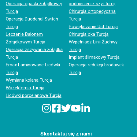
Operacja opaski żołądkowej
podniesienie-szyi-turcji
Turcja
Chirurgia ortopedyczna
Operacja Duodenal Switch
Turcja
Turcja
Powiększanie Ust Turcja
Leczenie Balonem
Chirurgia oka Turcja
Żołądkowym Turcja
Wypełniacz Linii Żuchwy
Operacja zszywania żołądka
Turcja
Turcja
Implant ślimakowy Turcja
Emax Laminowane Licówki
Operacja redukcji brodawek
Turcja
Turcja
Wymiana kolana Turcja
Wazektomia Turcja
Licówki porcelanowe Turcja
Skontaktuj się z nami