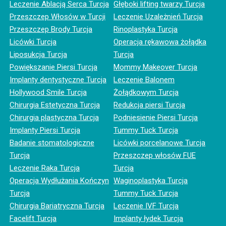
Leczenie Ablacją Serca Turcja
Głęboki lifting twarzy Turcja
Przeszczep Włosów w Turcji
Leczenie Uzależnień Turcja
Przeszczep Brody Turcja
Rinoplastyka Turcja
Licówki Turcja
Operacja rękawowa żołądka
Liposukcja Turcja
Turcja
Powiększanie Piersi Turcja
Mommy Makeover Turcja
Implanty dentystyczne Turcja
Leczenie Balonem
Hollywood Smile Turcja
Żołądkowym Turcja
Chirurgia Estetyczna Turcja
Redukcja piersi Turcja
Chirurgia plastyczna Turcja
Podniesienie Piersi Turcja
Implanty Piersi Turcja
Tummy Tuck Turcja
Badanie stomatologiczne
Licówki porcelanowe Turcja
Turcja
Przeszczep włosów FUE
Leczenie Raka Turcja
Turcja
Operacja Wydłużania Kończyn
Waginoplastyka Turcja
Turcja
Tummy Tuck Turcja
Chirurgia Bariatryczna Turcja
Leczenie IVF Turcja
Facelift Turcja
Implanty łydek Turcja