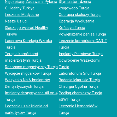
Najczęściej Zadawane Pytania
Stymulator rdzenia
O Healthy Türkiye
kręgowego Turcja
Leczenie Medyczne
Operacja skoliozy Turcja
Nasze Usługi
Operacja Wydłużania
Dlaczego wybrać Healthy
Kończyn Turcja
Türkiye
Powiększanie penisa Turcja
Laserowa Korekcja Wzroku
Leczenie komórkami CAR-T
Turcja
Turcja
Terapia komórkami
Implanty Piersiowe Turcja
macierzystymi Turcja
Odwrócenie Wazektomii
Rezonans magnetyczny Turcja
Turcja
Wycięcie migdałków Turcja
Laboratorium Snu Turcja
Wszystko Na 6 Implantów
Badania lekarskie Turcja
Dentystycznych Turcja
Chirurgia Ogólna Turcja
Implanty dentystyczne All on 4
Peeling chemiczny Turcja
Turcja
ESWT Turcja
Leczenie uzależnienia od
Leczenie Hemoroidów
narkotyków Turcja
Turcja