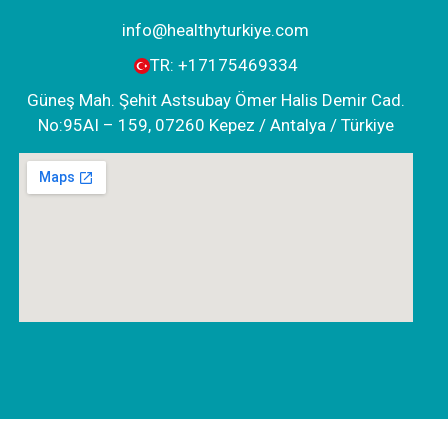
info@healthyturkiye.com
TR:
+‪17175469334‬
Güneş Mah. Şehit Astsubay Ömer Halis Demir Cad.
No:95AI – 159, 07260 Kepez / Antalya / Türkiye