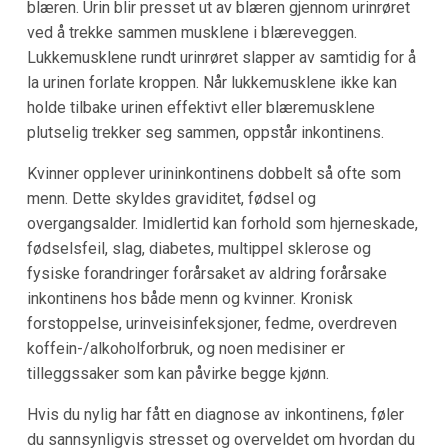
blæren. Urin blir presset ut av blæren gjennom urinrøret
ved å trekke sammen musklene i blæreveggen.
Lukkemusklene rundt urinrøret slapper av samtidig for å
la urinen forlate kroppen. Når lukkemusklene ikke kan
holde tilbake urinen effektivt eller blæremusklene
plutselig trekker seg sammen, oppstår inkontinens.
Kvinner opplever urininkontinens dobbelt så ofte som
menn. Dette skyldes graviditet, fødsel og
overgangsalder. Imidlertid kan forhold som hjerneskade,
fødselsfeil, slag, diabetes, multippel sklerose og
fysiske forandringer forårsaket av aldring forårsake
inkontinens hos både menn og kvinner. Kronisk
forstoppelse, urinveisinfeksjoner, fedme, overdreven
koffein-/alkoholforbruk, og noen medisiner er
tilleggssaker som kan påvirke begge kjønn.
Hvis du nylig har fått en diagnose av inkontinens, føler
du sannsynligvis stresset og overveldet om hvordan du