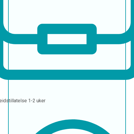
eidstillatelse
1-2 uker