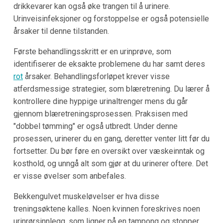
drikkevarer kan også øke trangen til å urinere.
Urinveisinfeksjoner og forstoppelse er også potensielle
årsaker til denne tilstanden.
Første behandlingsskritt er en urinprøve, som
identifiserer de eksakte problemene du har samt deres
rot
årsaker. Behandlingsforløpet krever visse
atferdsmessige strategier, som blæretrening. Du lærer å
kontrollere dine hyppige urinaltrenger mens du går
gjennom blæretreningsprosessen. Praksisen med
"dobbel tømming" er også utbredt. Under denne
prosessen, urinerer du en gang, deretter venter litt før du
fortsetter. Du bør føre en oversikt over væskeinntak og
kosthold, og unngå alt som gjør at du urinerer oftere. Det
er visse øvelser som anbefales.
Bekkengulvet muskeløvelser er hva disse
treningsøktene kalles. Noen kvinnen foreskrives noen
urinrørsinnlegg, som ligner på en tampong og stopper