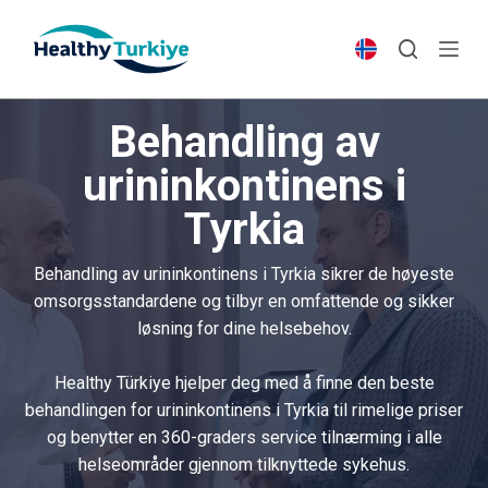
S
k
i
p
Behandling av
t
o
urininkontinens i
c
Tyrkia
o
n
t
Behandling av urininkontinens i Tyrkia sikrer de høyeste
e
omsorgsstandardene og tilbyr en omfattende og sikker
n
løsning for dine helsebehov.
t
Healthy Türkiye hjelper deg med å finne den beste
behandlingen for urininkontinens i Tyrkia til rimelige priser
og benytter en 360-graders service tilnærming i alle
helseområder gjennom tilknyttede sykehus.