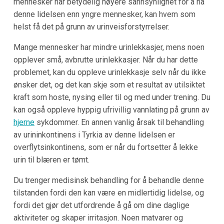
mennesker har betydelig høyere sannsynlighet for å ha
denne lidelsen enn yngre mennesker, kan hvem som
helst få det på grunn av urinveisforstyrrelser.
Mange mennesker har mindre urinlekkasjer, mens noen
opplever små, avbrutte urinlekkasjer. Når du har dette
problemet, kan du oppleve urinlekkasje selv når du ikke
ønsker det, og det kan skje som et resultat av utilsiktet
kraft som hoste, nysing eller til og med under trening. Du
kan også oppleve hyppig ufrivillig vannlating på grunn av
hjerne
sykdommer. En annen vanlig årsak til behandling
av urininkontinens i Tyrkia av denne lidelsen er
overflytsinkontinens, som er når du fortsetter å lekke
urin til blæren er tømt.
Du trenger medisinsk behandling for å behandle denne
tilstanden fordi den kan være en midlertidig lidelse, og
fordi det gjør det utfordrende å gå om dine daglige
aktiviteter og skaper irritasjon. Noen matvarer og