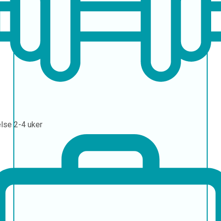
else
2-4 uker