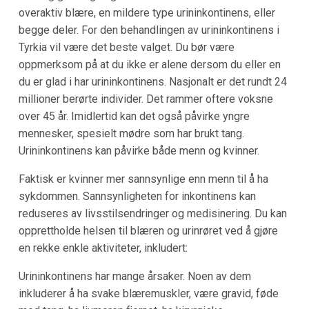
overaktiv blære, en mildere type urininkontinens, eller
begge deler. For den behandlingen av urininkontinens i
Tyrkia vil være det beste valget. Du bør være
oppmerksom på at du ikke er alene dersom du eller en
du er glad i har urininkontinens. Nasjonalt er det rundt 24
millioner berørte individer. Det rammer oftere voksne
over 45 år. Imidlertid kan det også påvirke yngre
mennesker, spesielt mødre som har brukt tang.
Urininkontinens kan påvirke både menn og kvinner.
Faktisk er kvinner mer sannsynlige enn menn til å ha
sykdommen. Sannsynligheten for inkontinens kan
reduseres av livsstilsendringer og medisinering. Du kan
opprettholde helsen til blæren og urinrøret ved å gjøre
en rekke enkle aktiviteter, inkludert:
Urininkontinens har mange årsaker. Noen av dem
inkluderer å ha svake blæremuskler, være gravid, føde