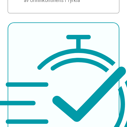
av Urininkontinens i Tyrkia