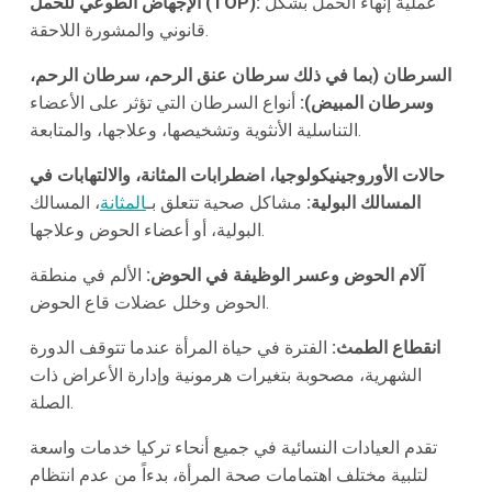
عملية إنهاء الحمل بشكل
الإجهاض الطوعي للحمل (TOP):
قانوني والمشورة اللاحقة.
السرطان (بما في ذلك سرطان عنق الرحم، سرطان الرحم،
وسرطان المبيض):
أنواع السرطان التي تؤثر على الأعضاء
التناسلية الأنثوية وتشخيصها، وعلاجها، والمتابعة.
حالات الأوروجينيكولوجيا، اضطرابات المثانة، والالتهابات في
المسالك البولية:
مشاكل صحية تتعلق بـ
المثانة
، المسالك
البولية، أو أعضاء الحوض وعلاجها.
آلام الحوض وعسر الوظيفة في الحوض:
الألم في منطقة
الحوض وخلل عضلات قاع الحوض.
انقطاع الطمث:
الفترة في حياة المرأة عندما تتوقف الدورة
الشهرية، مصحوبة بتغيرات هرمونية وإدارة الأعراض ذات
الصلة.
تقدم العيادات النسائية في جميع أنحاء تركيا خدمات واسعة
لتلبية مختلف اهتمامات صحة المرأة، بدءاً من عدم انتظام