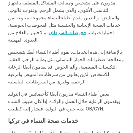
مدربون على تشخيص ومعالجة المشاكل المتعلقة بالجهاز
التناسلي الأنثوي، والذي يشمل الرحم، وقنوات فالوب،
والمبايض، والثديين. يقدم أطباء النساء مجموعة متنوعة من
خدمات الصحة الإنجابية والجنسية مثل الفحوصات الحوضية،
اختبارات باب،
فحوصات السرطان
، والاختبار والعلاج من
العدوى المهبلية.
بالإضافة إلى هذه الخدمات، يقوم أطباء النساء أيضًا بتشخيص
ومعالجة اضطرابات الجهاز التناسلي مثل بطانة الرحم، العقم،
التكيسات المبيضية، وألم الحوض. قد يقدمون أيضًا الرعاية
للأشخاص الذين يعانون من سرطانات المبيض والرقبة
الرحمية وغيرها من السرطانات التناسلية.
بعض أطباء النساء مدربون أيضًا كأخصائيين في التوليد
ويقدمون الرعاية خلال الحمل والولادة. إذا كان طبيب النساء
لديه خبرة في التوليد، فيشار إليه كطبيب OB/GYN.
خدمات صحة النساء في تركيا
في تركيا، تشمل خدمات صحة النساء طيفًا واسعًا من رعاية