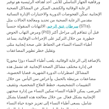
ورفاهية الجهاز التناسلي للأنثى. أحد أهدافه الرئيسية هو توفير
الرعاية الوقائية والكشف المبكر عن المشاكل الصحية
الإنجابية. تمكّن الفحوصات الدورية والاختبارات الإدارة النسائية
مقدمي الرعاية الصحية من تحديد ومعالجة الحالات مثل
سرطان عنق الرحم
، الالتهابات المنقولة جنسياً (STIs)،
ومرض التهاب الحوض (PID) قبل أن تتفاقم إلى مراحل أكثر
خطورة. من خلال التركيز على الإجراءات الوقائية، يساعد
أطباء النساء النساء في الحفاظ على صحة إنجابية مثلى
وتقليل خطر تطوير المضاعفات.
بالإضافة إلى الرعاية الوقائية، يلعب أطباء النساء دورًا محوريًا
في إدارة مختلف مشاكل الصحة الإنجابية. قد تشمل هذه
المشاكل اضطرابات الدورة الشهرية، قضايا الخصوبة،
مضاعفات مرتبطة بالحمل، وأعراض سن اليأس. من خلال
التقييمات التشخيصية، خطط العلاج الشخصية، وتثقيف
المرضى، يمكن لأطباء النساء تمكين النساء من إدارة صحتهن
الإنجابية بشكل فعال. من خلال معالجة هذه القضايا بشكل
شامل، يسعى أطباء النساء إلى تعزيز جودة حياة النساء