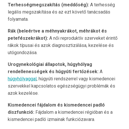
Terhességmegszakítás (meddőség):
A terhesség
legális megszakítása és az ezt követő tanácsadás
folyamata.
Rák (beleértve a méhnyakrákot, méhrákot és
petefészekrákot):
A női reproduktív szerveket érintő
rákok típusai és azok diagnosztizálása, kezelése és
utógondozása.
Urogynekológiai állapotok, húgyhólyag
rendellenességek és húgyúti fertőzések:
A
húgyhólyaggal
, húgyúti rendszerrel vagy kismedencei
szervekkel kapcsolatos egészségügyi problémák és
azok kezelése.
Kismedencei fájdalom és kismedencei padló
diszfunkció:
Fájdalom a kismedencei régióban és a
kismedencei padló izmainak funkciózavara.