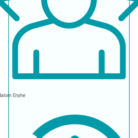
dalom
Enyhe