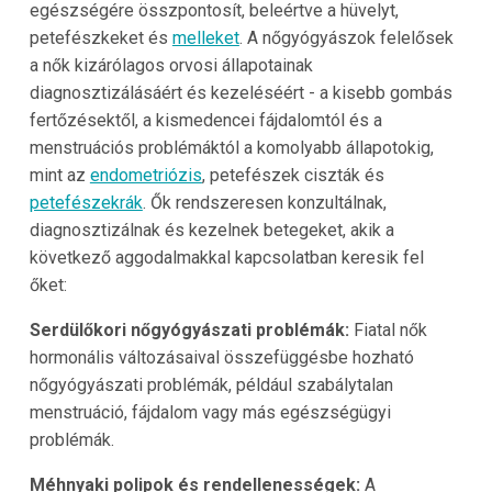
egészségére összpontosít, beleértve a hüvelyt,
petefészkeket és
melleket
. A nőgyógyászok felelősek
a nők kizárólagos orvosi állapotainak
diagnosztizálásáért és kezeléséért - a kisebb gombás
fertőzésektől, a kismedencei fájdalomtól és a
menstruációs problémáktól a komolyabb állapotokig,
mint az
endometriózis
, petefészek ciszták és
petefészekrák
. Ők rendszeresen konzultálnak,
diagnosztizálnak és kezelnek betegeket, akik a
következő aggodalmakkal kapcsolatban keresik fel
őket:
Serdülőkori nőgyógyászati problémák:
Fiatal nők
hormonális változásaival összefüggésbe hozható
nőgyógyászati problémák, például szabálytalan
menstruáció, fájdalom vagy más egészségügyi
problémák.
Méhnyaki polipok és rendellenességek:
A