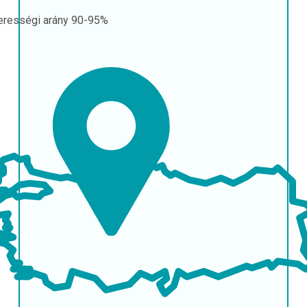
erességi arány
90-95%