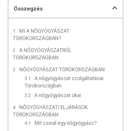
Összegzés
MI A NŐGYÓGYÁSZAT
TÖRÖKORSZÁGBAN?
A NŐGYÓGYÁSZATRÓL
TÖRÖKORSZÁGBAN
NŐGYÓGYÁSZAT TÖRÖKORSZÁGBAN
A nőgyógyászat szolgáltatásai
Törökországban
A nőgyógyászat okai
NŐGYÓGYÁSZATI ELJÁRÁSOK
TÖRÖKORSZÁGBAN
Mit csinál egy nőgyógyász?