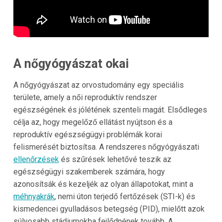
A nőgyógyászat okai
A nőgyógyászat az orvostudomány egy speciális
területe, amely a női reproduktív rendszer
egészségének és jólétének szenteli magát. Elsődleges
célja az, hogy megelőző ellátást nyújtson és a
reproduktív egészségügyi problémák korai
felismerését biztosítsa. A rendszeres nőgyógyászati
ellenőrzések
és szűrések lehetővé teszik az
egészségügyi szakemberek számára, hogy
azonosítsák és kezeljék az olyan állapotokat, mint a
méhnyakrák
, nemi úton terjedő fertőzések (STI-k) és
kismedencei gyulladásos betegség (PID), mielőtt azok
súlyosabb stádiumokba fejlődnének tovább. A