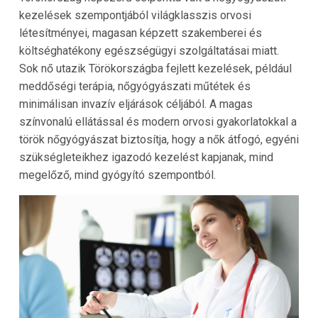
kezelések szempontjából világklasszis orvosi
létesítményei, magasan képzett szakemberei és
költséghatékony egészségügyi szolgáltatásai miatt.
Sok nő utazik Törökországba fejlett kezelések, például
meddőségi terápia, nőgyógyászati műtétek és
minimálisan invazív eljárások céljából. A magas
színvonalú ellátással és modern orvosi gyakorlatokkal a
török nőgyógyászat biztosítja, hogy a nők átfogó, egyéni
szükségleteikhez igazodó kezelést kapjanak, mind
megelőző, mind gyógyító szempontból.