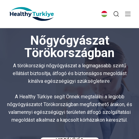
S
k
i
p
Nőgyógyászat
t
o
Törökországban
c
o
A törökországi nőgyógyászat a legmagasabb szintű
n
ellátást biztosítja, átfogó és biztonságos megoldást
t
kínálva egészségügyi szükségleteire.
e
n
A Healthy Türkiye segít Önnek megtalálni a legjobb
t
nőgyógyászatot Törökországban megfizethető árakon, és
valamennyi egészségügyi területen átfogó szolgáltatási
megoldást alkalmaz a kapcsolt kórházakon keresztül.