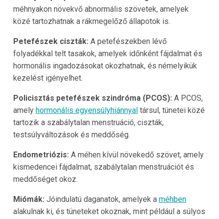
méhnyakon növekvő abnormális szövetek, amelyek
közé tartozhatnak a rákmegelőző állapotok is.
Petefészek ciszták:
A petefészekben lévő
folyadékkal telt tasakok, amelyek időnként fájdalmat és
hormonális ingadozásokat okozhatnak, és némelyikük
kezelést igényelhet.
Policisztás petefészek szindróma (PCOS):
A PCOS,
amely
hormonális egyensúlyhiánnyal
társul, tünetei közé
tartozik a szabálytalan menstruáció, ciszták,
testsúlyváltozások és meddőség.
Endometriózis:
A méhen kívül növekedő szövet, amely
kismedencei fájdalmat, szabálytalan menstruációt és
meddőséget okoz.
Miómák:
Jóindulatú daganatok, amelyek a
méhben
alakulnak ki, és tüneteket okoznak, mint például a súlyos