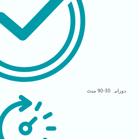
دورانیہ
30-90 منٹ