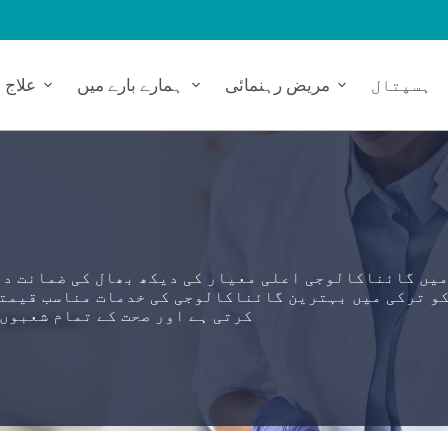
ہسپتال
مریض رہنمائی
ہمارے بارے میں
علاج
یں گائناکالوجی اعلی معیار کی دیکھ بھال کی ضمانت دیت
کرتی ہے اور صحت کے تمام شعبوں 