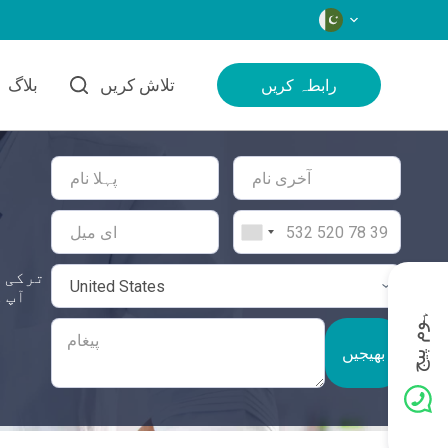
زبانیں
تلاش کریں
بلاگ
رابطہ کریں
ترکی م
ہوم پیج
بھیجیں