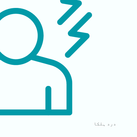
درد
ہلکا