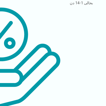
بحالی
1-14 دن