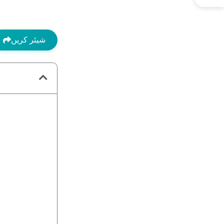
شیئر کریں