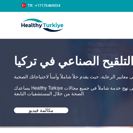
S
TR:
:+‪17175469334‬
k
i
p
t
o
c
o
n
t
لتلقيح الصناعي في تركيا
e
n
t
يساعدك Healthy Türkiye في العثور على أفضل خدمات التلقيح الصناعي في تركيا بأسعار معقولة ويتبنى نهج خدمة شاملاً في جميع مجالات
الصحة من خلال المستشفيات التابعة.
مكالمة فيديو