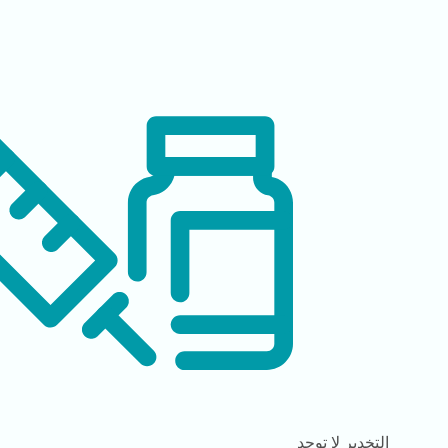
التخدير
لا توجد