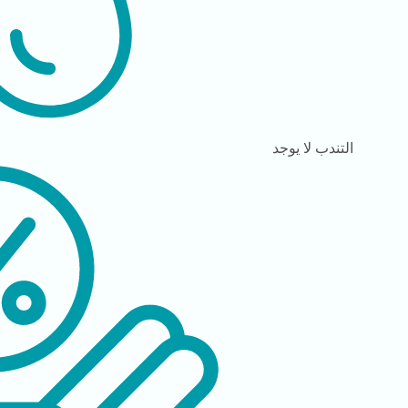
التندب
لا يوجد