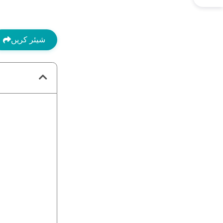
شیئر کریں