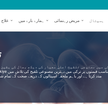
ہسپتال
مریض رہنمائی
ہمارے بارے میں
علاج
ت
ی میں مصنوعی تلقیح اعلیٰ معیار کی دیکھ بھال کی یقین 
مدد کرتا ہے اور باہم ملحقہ اسپتالوں کے ذریعے صحت کے تمام شعبوں میں 360 ڈگری سروس اپروچ کو ا