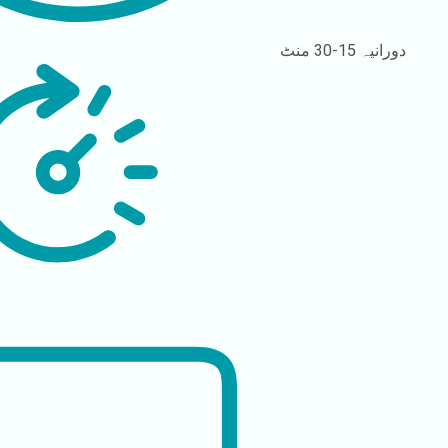
دورانیہ
15-30 منٹ