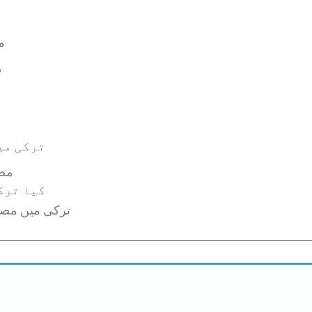
م
6
ترکی می
مصن
کیا ترک
ترکی میں مصنو