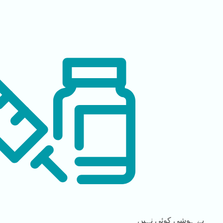
بے ہوشی
کوئی نہیں