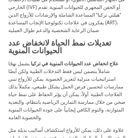
الخارجي (IVF) أو الحقن المجهري للحيوانات المنوية. تقدم
"هيلثي تركيا" المساعدة الشاملة والإرشادات للأزواج الذين
يفكرون في علاجات تكنولوجيا الإنجاب المساعدة (ART)،
ضمان الرعاية الشخصية والدعم طوال العملية.
تعديلات نمط الحياة لانخفاض عدد
الحيوانات المنوية
علاج انخفاض عدد الحيوانات المنوية في تركيا
يشمل نهجًا
شاملاً يتضمن ليس فقط التدخلات الطبية ولكن أيضًا
استراتيجيات منزلية لتعزيز الخصوبة. يمكن للأزواج تبني
ممارسات لتحسين فرص الحمل بشكل طبيعي، مكملاً بذلك
العلاجات الطبية. أولاً، يمكن أن يؤثر الحفاظ على نمط حياة
صحي من خلال ممارسة التمارين الرياضية بانتظام، والتغذية
المتوازنة، والنوم الكافي إيجابياً على جودة الحيوانات المنوية
والخصوبة العامة.
علاوة على ذلك، يمكن للأزواج استكشاف أساليب بديلة مثل
الوخز بالإبر أو المكملات العشبية، وقد توحي بعض الدراسات