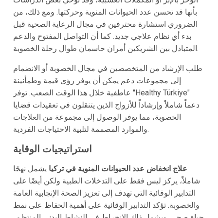
بأنها قد تحسن عدد الحيوانات المنوية وحركتها. ومع ذلك، من
الضروري استشارة محترفين في مجال الرعاية الصحية قبل
بدء أي نظام علاجي جديد. كما أن التواصل المفتوح والدعم
المتبادل بين الشريكين أمران حاسمان طوال رحلة الخصوبة.
طلب الإرشاد من المتخصصين في مجال الخصوبة أو الانضمام
إلى مجموعات دعم يمكن أن يوفر رؤى قيمة وطمأنينة
عاطفية خلال هذا الوقت الصعب. توفر "Healthy Türkiye"
دعماً شاملاً وإرشاداً للأزواج الذين يتنقلون في تعقيدات قضايا
الخصوبة، مما يوفر الوصول إلى مجموعة من العلاجات
والموارد المصممة لتلبية الاحتياجات الفردية.
استراتيجيات الوقاية
علاج انخفاض عدد الحيوانات المنوية في تركيا
يشمل نهجًا
شاملاً، يركز ليس فقط على التدخلات الطبية ولكن أيضًا على
التدابير الوقائية التي تهدف إلى تعزيز الصحة الإنجابية العامة
والخصوبة. تؤكد التدابير الوقائية على أهمية الحفاظ على نمط
حياة صحي. ويشمل ذلك الانخراط في النشاط البدني المنتظم،