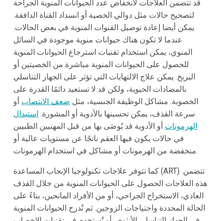
قد تتضمن العلاجات لانخفاض عدد الحيوانات المنوية الجراحة
لتصحيح حالات مثل دوالي الخصية أو انسداد القناة الدافقة.
يمكن أيضا إعادة توصيل القنوات المنوية في بعض الحالات.
عندما لا تكون هناك حيوانات منوية موجودة في السائل
المنوي، يمكن استخدام تقنيات استرجاع الحيوانات المنوية
للحصول على الحيوانات المنوية مباشرة من الخصيتين أو
البربخ. يمكن علاج الالتهابات التي تؤثر على الجهاز التناسلي
بالمضادات الحيوية، ولكن قد لا تستعيد دائمًا القدرة على
الخصوبة. مشاكل الوظيفة الجنسية، مثل
ضعف الانتصاب
أو
سرعة القذف، يمكن تحسينها بالأدوية أو المشورة.
استبدال
الهرمونات
أو الأدوية قد يُوصَى بها من قبل المهنيين الطبيين
في حالات يكون فيها العقم ناتجًا عن مستويات عالية أو
منخفضة من الهرمونات أو مشاكل في استخدام الهرمونات.
كما تتوفر علاجات تكنولوجيا الإنجاب المساعدة (ART). تتضمن
هذه العلاجات الحصول على الحيوانات المنوية من خلال القذف
العادي، الاستخراج الجراحي، أو من الأفراد المانحين، بناءً على
الحالة المحددة واحتياجات الزوجين. ثم تُدرج الحيوانات المنوية
في الجهاز التناسلي الأنثوي، أو تُستخدم في تقنيات الإخصاب