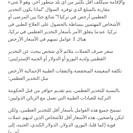
والإقامة سيكلف أقل بكثير من أي بلد متطور آخر، وهو لا شيء
مقارنة بالمبلغ الذي توفره. السؤال "لماذا يكون التخدير
العظمي أرخص في تركيا؟" شائع جدًا بين المرضى أو
الأشخاص المهتمين ببساطة بالحصول على العلاج الطبي في
تركيا. عندما يتعلق الأمر بأسعار التخدير العظمي في تركيا،
هناك 3 عوامل تسهم في الأسعار الأرخص:
سعر صرف العملات ملائم لأي شخص يبحث عن التخدير
العظمي ولديه اليورو أو الدولار أو الجنيه الإسترليني؛
تكلفة المعيشة المنخفضة والنفقات الطبية الإجمالية الأرخص
مثل التخدير العظمي؛
بالنسبة للتخدير العظمي، يتم تقديم حوافز من قبل الحكومة
التركية للعيادات الطبية التي تعمل مع الزبائن الدوليين؛
تسمح جميع هذه العوامل بأسعار أقل للتخدير العظمي، ولكن
لنكن واضحين، هذه الأسعار أقل للأشخاص الذين لديهم عملات
قوية (كما قلنا، اليورو، الدولار، الدولار الكندي، الجنيه، إلى
آخره).