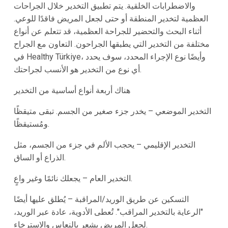
والاضطرابات الخلقية. يتم تطبيق التخدير خلال الجراحات
العظمية لتخدير المنطقة أو حتى لجعل المريض فاقدًا للوعي.
أثناء البحث والتحضير للجراحة العظمية، قد تتعلم عن أنواع
مختلفة من التخدير التي يطبقها الجراحون. التعاون مع الجراح
في Healthy Türkiye، وأيضًا نوع الإجراء المحدد، سوف يحدد
أي نوع من التخدير هو الأنسب لجراحتك.
هناك أربعة أنواع أساسية من التخدير
التخدير الموضعي – يخدر جزء صغير من الجسم. تبقى متيقظًا
ومُستيقظًا.
التخدير الإقليمي – يحجب الألم في جزء من الجسم، مثل
الذراع أو الساق.
التخدير العام – يجعلك نائمًا وغير واعٍ.
التسكين عن طريق الوريد/المراقبة – يُطلق عليها أيضًا
"الرعاية بالتخدير المراقب". تُعطى الأدوية، عادة عبر الوريد،
لجعل المريض يشعر بالنعاس والاسترخاء.