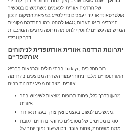
תחת הזרוע, או דרך קו ורידי (IV) בזרועך. ישנם סוגים שונים
של הרדמה אזורית. לפעמים משתמשים במכשיר
אולטרסאונד או גירוי עצבים כדי לסייע במציאת המיקום הנכון
למחט. כמו בהרדמה מקומית MAC, המרדימית או האחות
המרשימה עשויים להוסיף לחסימה תרופה מרגיעה המועברת
דרך קו ורידי.
יתרונות הרדמה אזורית אורתופדית לניתוחים
אורתופדיים
בבתי חולים ומרפאות בבריא Türkiye, רוב ההליכים
האורתופדיים מלבד ניתוחי עמוד השדרה מבוצעים בהרדמה
אזורית. מצב זה מציע יתרונות רבים:
בדרך כלל, פחות תרופות מוצאות לשימוש בהר麻מה
אזורית.
ממשיכים לנשום בעצמם ואין צורך בעזרת אוורור.
סוגים מסוימים של מטופלים כירורגיים חווים תגובת
מתח מופחתת, פחות אובדן דם ושיעור נמוך יותר של