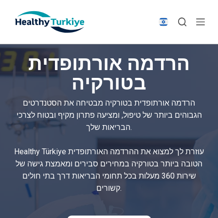
S
k
i
p
הרדמה אורתופדית
t
o
בטורקיה
c
o
הרדמה אורתופדית בטורקיה מבטיחה את הסטנדרטים
n
הגבוהים ביותר של טיפול, ומציעה פתרון מקיף ובטוח לצרכי
t
הבריאות שלך.
e
n
Healthy Türkiye עוזרת לך למצוא את ההרדמה האורתופדית
t
הטובה ביותר בטורקיה במחירים סבירים ומאמצת גישה של
שירות 360 מעלות בכל תחומי הבריאות דרך בתי חולים
קשורים.