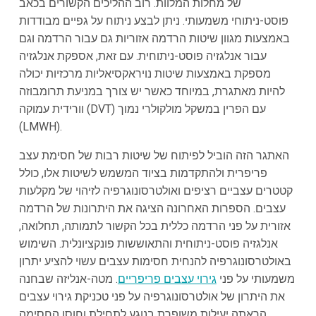
של מחלות המלוות. רוב ההליכים הקשורים בכאב
פוסט-ניתוחי משמעותי. ניתן לבצע ניתוח על גפיים מבודדות
באמצעות מגוון שיטות הרדמה אזוריות גם עבור הרדמה וגם
עבור אנלגזיה פוסט-ניתוחית. עם זאת, אספקת אנלגזיה
מספקת באמצעות שיטות נויראקסיאליות מרכזיות יכולה
להיות מאתגרת, במיוחד כאשר יש צורך במניעת תרומבוזה
וורידית עמוקה (DVT) עם הפרין במשקל מולקולרי נמוך
(LMWH).
האתגר הזה הוביל לפיתוח של שיטות רבות של חסימת עצב
פריפרית ולהתקדמות בציוד המשמש לשיטות אלו, כולל
קטטרים עצביים רציפים ואולטרסונוגרפיה לזיהוי של מקלעות
עצבים. הספרות האחרונה הציגה את היתרונות של הרדמה
אזורית על פני הרדמה כללית בכל הקשור לתמותה, תחלואה,
אנלגזיה פוסט-ניתוחית והתאוששות פונקציונלית. השימוש
באולטרסונוגרפיה להנחית חסימות עצבים עשוי להציע יתרון
משמעותי על פני
גירוי עצבים פריפריים
. מטה-אנליזה שבחנה
את היתרון של אולטרסונוגרפיה על פני טכניקת גירוי עצבים
הראתה יעילות משופרת בנוגע לתחילת וחוסן החסימה.