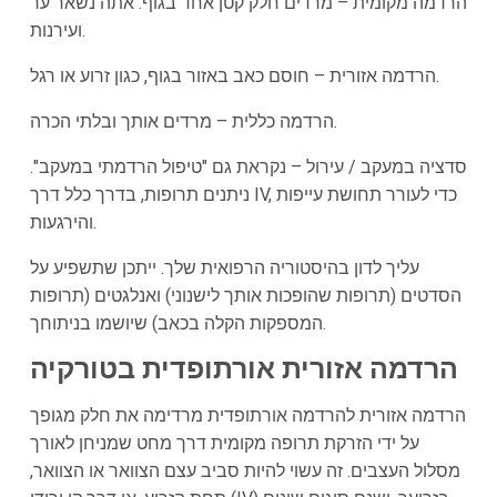
הרדמה מקומית – מרדים חלק קטן אחד בגוף. אתה נשאר ער
ועירנות.
הרדמה אזורית – חוסם כאב באזור בגוף, כגון זרוע או רגל.
הרדמה כללית – מרדים אותך ובלתי הכרה.
סדציה במעקב / עירול – נקראת גם "טיפול הרדמתי במעקב".
ניתנים תרופות, בדרך כלל דרך IV, כדי לעורר תחושת עייפות
והירגעות.
עליך לדון בהיסטוריה הרפואית שלך. ייתכן שתשפיע על
הסדטים (תרופות שהופכות אותך לישנוני) ואנלגטים (תרופות
המספקות הקלה בכאב) שיושמו בניתוחך.
הרדמה אזורית אורתופדית בטורקיה
הרדמה אזורית להרדמה אורתופדית מרדימה את חלק מגופך
על ידי הזרקת תרופה מקומית דרך מחט שמניחן לאורך
מסלול העצבים. זה עשוי להיות סביב עצם הצוואר או הצוואר,