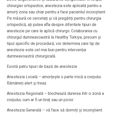
chirurgiei ortopedice, anestezia este aplicată pentru a
amorți zona sau chiar pentru a face pacientul inconștient.
Pe măsură ce cercetați și vă pregătiți pentru chirurgia
ortopedică, ați putea afla despre diferitele tipuri de
anestezie pe care le aplică chirurgii. Colaborarea cu
chirurgul dumneavoastră la Healthy Türkiye, precum și
tipul specific de procedură, vor determina care tip de
anestezie este cel mai bun pentru intervenția
dumneavoastră chirurgicală.
Există patru tipuri de bază de anestezie
Anestezia Locală – amorțește o parte mică a corpului.
Rămâneți alert și treaz.
Anestezia Regională – blochează durerea într-o zonă a
corpului, cum ar fi un braț sau un picior.
Anestezia Generală – vă face să dormiți și inconștient.