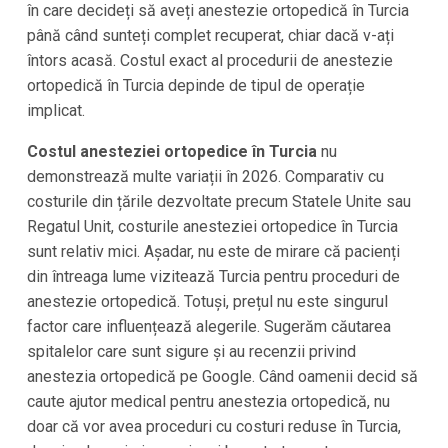
în care decideți să aveți anestezie ortopedică în Turcia
până când sunteți complet recuperat, chiar dacă v-ați
întors acasă. Costul exact al procedurii de anestezie
ortopedică în Turcia depinde de tipul de operație
implicat.
Costul anesteziei ortopedice în Turcia
nu
demonstrează multe variații în 2026. Comparativ cu
costurile din țările dezvoltate precum Statele Unite sau
Regatul Unit, costurile anesteziei ortopedice în Turcia
sunt relativ mici. Așadar, nu este de mirare că pacienți
din întreaga lume vizitează Turcia pentru proceduri de
anestezie ortopedică. Totuși, prețul nu este singurul
factor care influențează alegerile. Sugerăm căutarea
spitalelor care sunt sigure și au recenzii privind
anestezia ortopedică pe Google. Când oamenii decid să
caute ajutor medical pentru anestezia ortopedică, nu
doar că vor avea proceduri cu costuri reduse în Turcia,