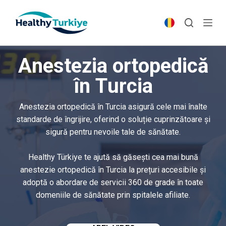
S
k
i
p
Anestezia ortopedică
t
o
în Turcia
c
o
Anestezia ortopedică în Turcia asigură cele mai înalte
n
standarde de îngrijire, oferind o soluție cuprinzătoare și
t
sigură pentru nevoile tale de sănătate.
e
n
Healthy Türkiye te ajută să găsești cea mai bună
t
anestezie ortopedică în Turcia la prețuri accesibile și
adoptă o abordare de servicii 360 de grade în toate
domeniile de sănătate prin spitalele afiliate.