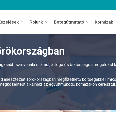
Kezelések
Rólunk
Betegútmutató
Kórházak
örökországban
agasabb színvonalú ellátást, átfogó és biztonságos megoldást k
opéd anesztéziát Törökországban megfizethető költségekkel, mik
 megközelítést alkalmaz az együttműködő kórházakon keresztül.