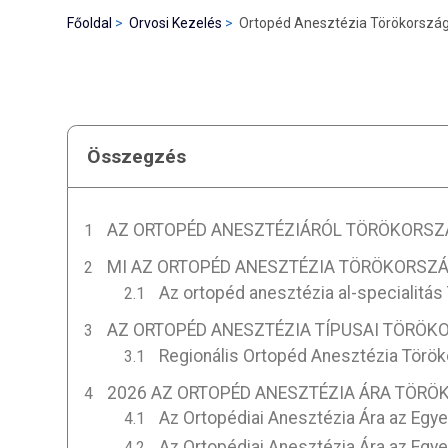
Főoldal
Orvosi Kezelés
Ortopéd Anesztézia Törökorszá
Összegzés
AZ ORTOPÉD ANESZTÉZIÁRÓL TÖRÖKORS
MI AZ ORTOPÉD ANESZTÉZIA TÖRÖKORSZ
Az ortopéd anesztézia al-specialitá
AZ ORTOPÉD ANESZTÉZIA TÍPUSAI TÖRÖ
Regionális Ortopéd Anesztézia Törö
2026 AZ ORTOPÉD ANESZTÉZIA ÁRA TÖR
Az Ortopédiai Anesztézia Ára az Egye
Az Ortopédiai Anesztézia Ára az Egy