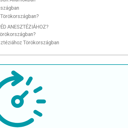
országban
a Törökországban?
ÉD ANESZTÉZIÁHOZ?
Törökországban?
sztéziához Törökországban