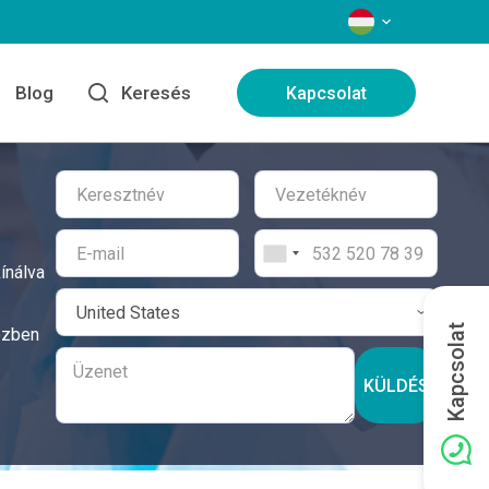
NYELVEK
Blog
Keresés
Kapcsolat
ínálva
Kapcsolat
özben
KÜLDÉS