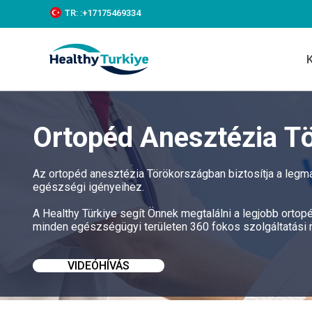
S
TR:
:+‪17175469334‬
k
i
p
t
o
c
o
n
Ortopéd Anesztézia T
t
e
n
t
Az ortopéd anesztézia Törökországban biztosítja a legm
egészségi igényeihez.
A Healthy Türkiye segít Önnek megtalálni a legjobb ort
minden egészségügyi területen 360 fokos szolgáltatási
VIDEÓHÍVÁS