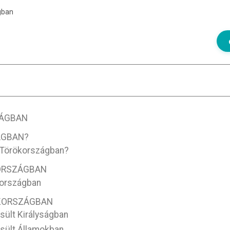
gban
ZÁGBAN
ÁGBAN?
s Törökországban?
KORSZÁGBAN
kországban
ÖKORSZÁGBAN
sült Királyságban
esült Államokban