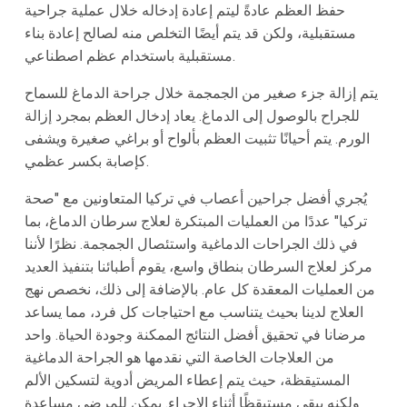
حفظ العظم عادةً ليتم إعادة إدخاله خلال عملية جراحية
مستقبلية، ولكن قد يتم أيضًا التخلص منه لصالح إعادة بناء
مستقبلية باستخدام عظم اصطناعي.
يتم إزالة جزء صغير من الجمجمة خلال جراحة الدماغ للسماح
للجراح بالوصول إلى الدماغ. يعاد إدخال العظم بمجرد إزالة
الورم. يتم أحيانًا تثبيت العظم بألواح أو براغي صغيرة ويشفى
كإصابة بكسر عظمي.
يُجري أفضل جراحين أعصاب في تركيا المتعاونين مع "صحة
تركيا" عددًا من العمليات المبتكرة لعلاج سرطان الدماغ، بما
في ذلك الجراحات الدماغية واستئصال الجمجمة. نظرًا لأننا
مركز لعلاج السرطان بنطاق واسع، يقوم أطبائنا بتنفيذ العديد
من العمليات المعقدة كل عام. بالإضافة إلى ذلك، نخصص نهج
العلاج لدينا بحيث يتناسب مع احتياجات كل فرد، مما يساعد
مرضانا في تحقيق أفضل النتائج الممكنة وجودة الحياة. واحد
من العلاجات الخاصة التي نقدمها هو الجراحة الدماغية
المستيقظة، حيث يتم إعطاء المريض أدوية لتسكين الألم
ولكنه يبقى مستيقظًا أثناء الإجراء. يمكن للمرضى مساعدة