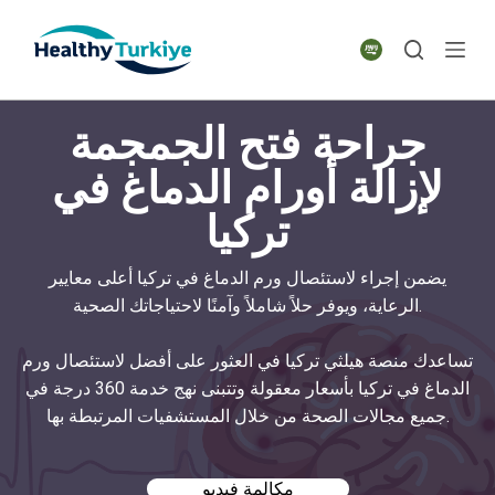
S
k
i
p
جراحة فتح الجمجمة
t
o
لإزالة أورام الدماغ في
c
تركيا
o
n
t
يضمن إجراء لاستئصال ورم الدماغ في تركيا أعلى معايير
e
الرعاية، ويوفر حلاً شاملاً وآمنًا لاحتياجاتك الصحية.
n
t
تساعدك منصة هيلثي تركيا في العثور على أفضل لاستئصال ورم
الدماغ في تركيا بأسعار معقولة وتتبنى نهج خدمة 360 درجة في
جميع مجالات الصحة من خلال المستشفيات المرتبطة بها.
مكالمة فيديو