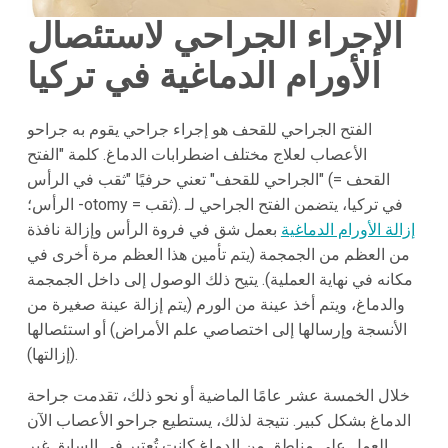
الإجراء الجراحي لاستئصال
الأورام الدماغية في تركيا
الفتح الجراحي للقحف هو إجراء جراحي يقوم به جراحو
الأعصاب لعلاج مختلف اضطرابات الدماغ. كلمة "الفتح
الجراحي للقحف" تعني حرفيًا "ثقب في الرأس" (القحف =
الرأس؛ -otomy = ثقب). في تركيا، يتضمن الفتح الجراحي لـ
إزالة الأورام الدماغية
بعمل شق في فروة الرأس وإزالة نافذة
من العظم من الجمجمة (يتم تأمين هذا العظم مرة أخرى في
مكانه في نهاية العملية). يتيح ذلك الوصول إلى داخل الجمجمة
والدماغ، ويتم أخذ عينة من الورم (يتم إزالة عينة صغيرة من
الأنسجة وإرسالها إلى اختصاصي علم الأمراض) أو استئصالها
(إزالتها).
خلال الخمسة عشر عامًا الماضية أو نحو ذلك، تقدمت جراحة
الدماغ بشكل كبير. نتيجة لذلك، يستطيع جراحو الأعصاب الآن
العمل على مناطق من الدماغ كانت تُعتبر في السابق غير