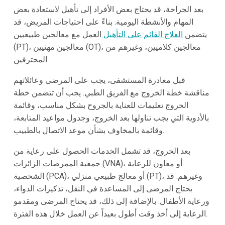
بعد الجراحة، قد يحتاج بعض الأفراد إلى تأهيل لاستعادة بعض
المهام والأنشطة اليومية. بناءً على احتياجات المريض، قد
يتضمن
العلاج القائم على التأهيل
العمل مع معالجين طبيعيين
(PT)، معالجين مهنيين (OT)، معالجين كلاميين، وغيرهم من
المحترفين.
قبل مغادرة المستشفى، يجب على المرضى وعائلاتهم
مناقشة خطة الخروج مع الفريق الطبي. يجب أن تتضمن خطة
الخروج تعليمات للعناية بالجروح بشكل مناسب، وقائمة
بالأدوية التي يجب تناولها بعد الخروج، وجدول مواعيد المتابعة،
وقائمة بالمخاوف بشأن موعد الاتصال بالطبيب.
بعد الخروج، قد تشمل الخدمات الحصول على رعاية من
جمعية الممرضات الزائرات (VNA)، أو معاون للرعاية
الشخصية (PCA)، أو معالج طبيعي منزلي (PT)، وغيرهم. قد
يحتاج المرضى إلى المساعدة في النقل، تذكيرات الدواء،
ورعاية الأطفال. بالإضافة إلى ذلك، قد يحتاج المرضى ومقدمو
الرعاية إلى أخذ وقت أطول بعيداً عن العمل خلال هذه الفترة.