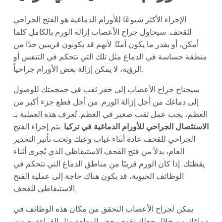
الإجراء الأكثر شيوعًا للأورام الدماغية هو الفتح الجراحي
للقحف. سيحاول جراح الأعصاب إزالة الورم بالكامل كلما
أمكن، أو بقدر ما يكون آمنًا. لأنهم قد يكونون قريبين جدًا من
منطقة حساسة في الدماغ مثل تلك التي تتحكم في التنفس أو
الرؤية، لا يمكن إزالة بعض الأورام جراحياً.
سيحتاج جراح الأعصاب إلى حفر ثقب في جمجمتك للوصول
إلى دماغك من أجل إزالة الورم. من أجل قطع جزء أكبر من
العظم، يجب عمل ثقب صغير في العظم. تُعرف هذه العملية بـ
الاستئصال الجراحي للأورام الدماغية في تركيا
. يتم إجراء الفتح
الجراحي للقحف عادة أثناء غياب وعيك وتحت تأثير التخدير
العام، بدلاً من فتح القحف الاستيقاظي الذي يُجرى أثناء
يقظتك. إذا كان الورم قريبًا من مناطق الدماغ التي تتحكم في
الوظائف الحيوية، قد يكون هناك حاجة إلى عملية الفتح
الاستيقاطي للقحف.
يمكن لجراح الأعصاب التحقق من مكان هذه الوظائف في
دماغك من خلال جعلك تقوم ببعض المهام- مثل القراءة بصوت