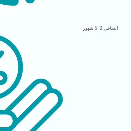
التعافي
2–6 شهور