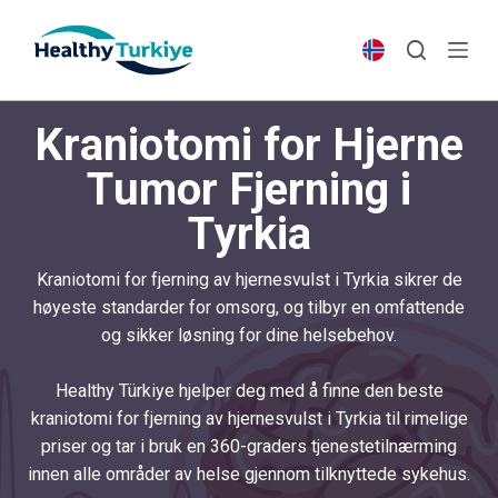
S
k
i
p
Kraniotomi for Hjerne
t
o
Tumor Fjerning i
c
Tyrkia
o
n
t
Kraniotomi for fjerning av hjernesvulst i Tyrkia sikrer de
e
høyeste standarder for omsorg, og tilbyr en omfattende
n
og sikker løsning for dine helsebehov.
t
Healthy Türkiye hjelper deg med å finne den beste
kraniotomi for fjerning av hjernesvulst i Tyrkia til rimelige
priser og tar i bruk en 360-graders tjenestetilnærming
innen alle områder av helse gjennom tilknyttede sykehus.