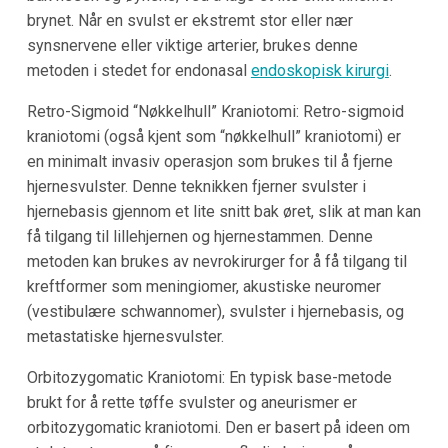
brynet. Når en svulst er ekstremt stor eller nær
synsnervene eller viktige arterier, brukes denne
metoden i stedet for endonasal
endoskopisk kirurgi
.
Retro-Sigmoid “Nøkkelhull” Kraniotomi: Retro-sigmoid
kraniotomi (også kjent som “nøkkelhull” kraniotomi) er
en minimalt invasiv operasjon som brukes til å fjerne
hjernesvulster. Denne teknikken fjerner svulster i
hjernebasis gjennom et lite snitt bak øret, slik at man kan
få tilgang til lillehjernen og hjernestammen. Denne
metoden kan brukes av nevrokirurger for å få tilgang til
kreftformer som meningiomer, akustiske neuromer
(vestibulære schwannomer), svulster i hjernebasis, og
metastatiske hjernesvulster.
Orbitozygomatic Kraniotomi: En typisk base-metode
brukt for å rette tøffe svulster og aneurismer er
orbitozygomatic kraniotomi. Den er basert på ideen om