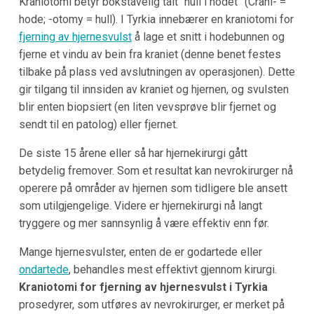
Kraniotomi betyr bokstavelig talt “hull i hodet” (Crani- =
hode; -otomy = hull). I Tyrkia innebærer en kraniotomi for
fjerning av hjernesvulst
å lage et snitt i hodebunnen og
fjerne et vindu av bein fra kraniet (denne benet festes
tilbake på plass ved avslutningen av operasjonen). Dette
gir tilgang til innsiden av kraniet og hjernen, og svulsten
blir enten biopsiert (en liten vevsprøve blir fjernet og
sendt til en patolog) eller fjernet.
De siste 15 årene eller så har hjernekirurgi gått
betydelig fremover. Som et resultat kan nevrokirurger nå
operere på områder av hjernen som tidligere ble ansett
som utilgjengelige. Videre er hjernekirurgi nå langt
tryggere og mer sannsynlig å være effektiv enn før.
Mange hjernesvulster, enten de er godartede eller
ondartede
, behandles mest effektivt gjennom kirurgi.
Kraniotomi for fjerning av hjernesvulst i Tyrkia
prosedyrer, som utføres av nevrokirurger, er merket på