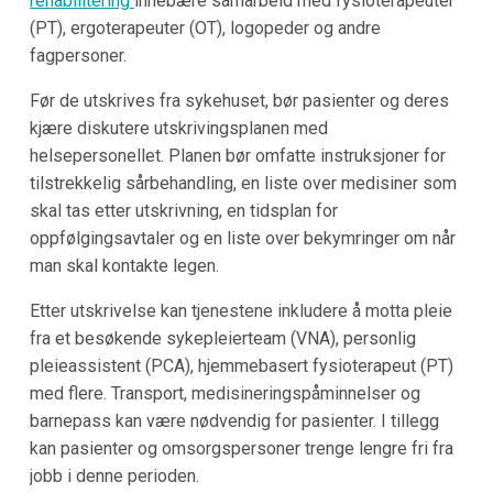
rehabilitering
innebære samarbeid med fysioterapeuter
(PT), ergoterapeuter (OT), logopeder og andre
fagpersoner.
Før de utskrives fra sykehuset, bør pasienter og deres
kjære diskutere utskrivingsplanen med
helsepersonellet. Planen bør omfatte instruksjoner for
tilstrekkelig sårbehandling, en liste over medisiner som
skal tas etter utskrivning, en tidsplan for
oppfølgingsavtaler og en liste over bekymringer om når
man skal kontakte legen.
Etter utskrivelse kan tjenestene inkludere å motta pleie
fra et besøkende sykepleierteam (VNA), personlig
pleieassistent (PCA), hjemmebasert fysioterapeut (PT)
med flere. Transport, medisineringspåminnelser og
barnepass kan være nødvendig for pasienter. I tillegg
kan pasienter og omsorgspersoner trenge lengre fri fra
jobb i denne perioden.