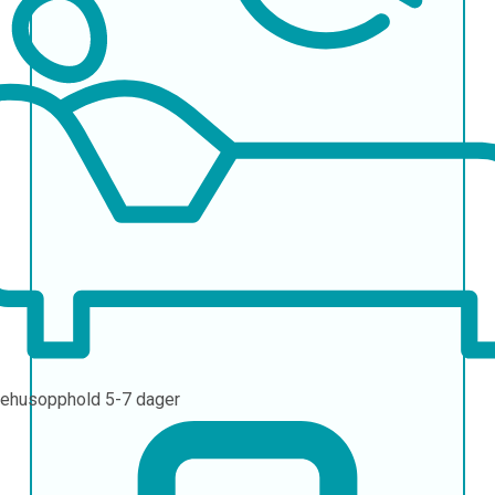
ehusopphold
5-7 dager