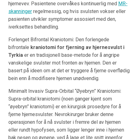
hjernevev. Pasientene overvåkes kontinuerlig med
MR-
skanninger
regelmessig, og hvis svulsten vokser eller
pasienten utvikler symptomer assosiert med den,
iverksettes behandling.
Forlenget Bifrontal Kraniotomi: Den forlengede
bifrontale
kraniotomi for fjerning av hjernesvulst i
Tyrkia
er en tradisjonell base-metode for å angripe
vanskelige svulster mot fronten av hjernen. Den er
basert på ideen om at det er tryggere å fjerne overflødig
bein enn å modifisere hjernen unødvendig.
Minimalt Invasiv Supra-Orbital “Øyebryn” Kraniotomi:
Supra-orbital kraniotomi (noen ganger kjent som
“øyebryn” kraniotomi) er en kirurgisk prosedyre for å
fjerne hjernesvulster. Nevrokirurger bruker denne
operasjonen for å nå svulster i fremre del av hjernen
eller rundt hypofysen, som ligger lenger inne i hjernen
bak nesen og øynene, ved å lage et lite snitt innenfor