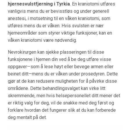
hjernesvulstfjerning i Tyrkia
. En kraniotomi utføres
vanligvis mens du er bevisstløs og under generell
anestesi, i motsetning til en våken kraniotomi, som
utføres mens du er våken. Hvis svulsten er nær
hjerneområder som styrer viktige funksjoner, kan en
våken kraniotomi være nødvendig.
Nevrokirurgen kan sjekke plasseringen til disse
funksjonene i hjernen din ved å be deg utføre visse
oppgaver—som å lese høyt eller bevege armen eller
beinet ditt—mens du er våken under prosedyren. Dette
gjør at de kan redusere muligheten for å påvirke disse
områdene. Dette behandlingsvalget kan virke litt
skremmende, men hvis helsepersonellet ditt mener det
er riktig valg for deg, vil de snakke med deg først og
forklare hvordan det fungerer slik at du kan forberede
deg mentalt på det.