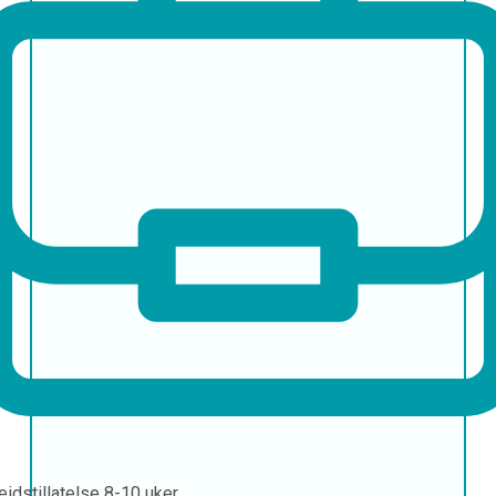
eidstillatelse
8-10 uker