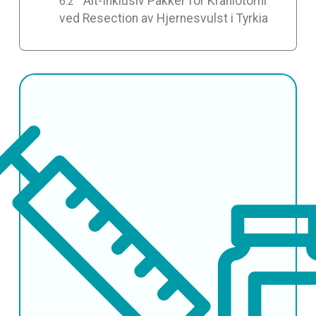
Alt-Inklusiv Pakker for Kraniotomi
ved Resection av Hjernesvulst i Tyrkia