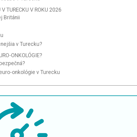
 V TURECKU V ROKU 2026
 Británii
ku
cnejšia v Turecku?
EURO-ONKOLÓGIE?
 bezpečná?
neuro-onkológie v Turecku