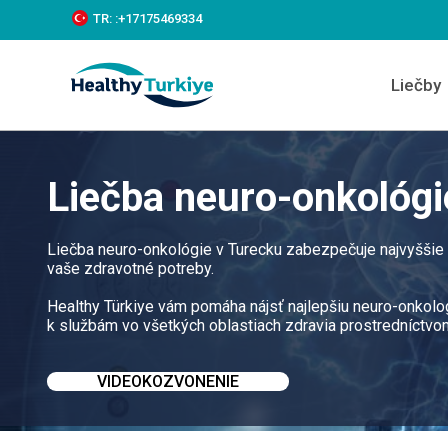
S
TR:
:+‪17175469334‬
k
i
p
Liečby
t
o
c
o
n
Liečba neuro-onkológi
t
e
n
t
Liečba neuro-onkológie v Turecku zabezpečuje najvyššie 
vaše zdravotné potreby.
Healthy Türkiye vám pomáha nájsť najlepšiu neuro-onkolo
k službám vo všetkých oblastiach zdravia prostredníctvo
VIDEOKOZVONENIE