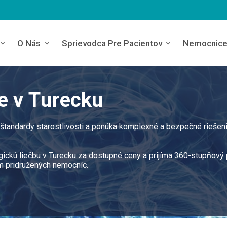
O Nás
Sprievodca Pre Pacientov
Nemocnic
e v Turecku
štandardy starostlivosti a ponúka komplexné a bezpečné riešen
gickú liečbu v Turecku za dostupné ceny a prijíma 360-stupňový 
m pridružených nemocníc.