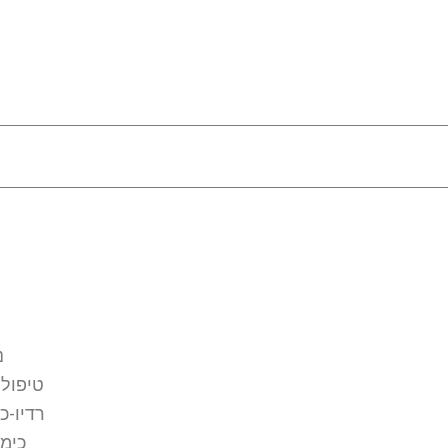
נ
טיפול 
רדיו-כ
כימו