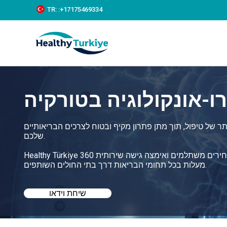
S
TR:
:+‪17175469334‬
k
i
p
t
o
c
o
n
ו-אונקולוגיה בטורקיה
t
e
n
t
ר של טיפול, תוך מתן פתרון מקיף ובטוח לצרכים הבריאותיים
שלכם.
Healthy Türkiye עוזרת לכם למצוא את הטיפול הטוב ביותר בנאורו-אונקולוגיה בטורקיה במחירים משתלמים ואימצה גישה שירותית 360
מעלות בכל תחומי הבריאות דרך בתי החולים השותפים.
שיחת וידאו