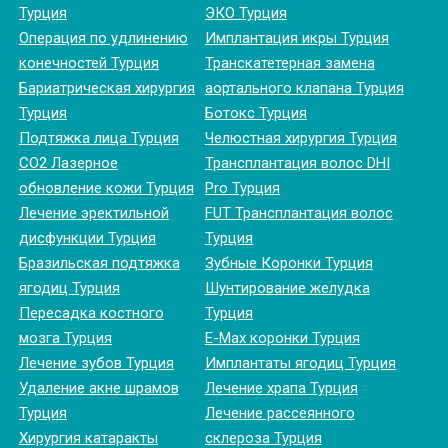
Турция
ЭКО Турция
Операция по удлинению
Имплантация икры Турция
конечностей Турция
Транскатетерная замена
Бариатрическая хирургия
аортального клапана Турция
Турция
Ботокс Турция
Подтяжка лица Турция
Челюстная хирургия Турция
CO2 Лазерное
Трансплантация волос DHI
обновление кожи Турция
Pro Турция
Лечение эректильной
FUT Трансплантация волос
дисфункции Турция
Турция
Бразильская подтяжка
Зубные Коронки Турция
ягодиц Турция
Шунтирование желудка
Пересадка костного
Турция
мозга Турция
E-Max коронки Турция
Лечение зубов Турция
Имплантаты ягодиц Турция
Удаление акне шрамов
Лечение храпа Турция
Турция
Лечение рассеянного
Хирургия катаракты
склероза Турция