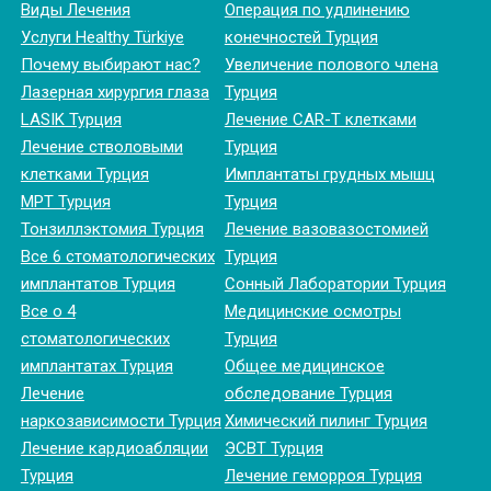
Виды Лечения
Операция по удлинению
Услуги Healthy Türkiye
конечностей Турция
Почему выбирают нас?
Увеличение полового члена
Лазерная хирургия глаза
Турция
LASIK Турция
Лечение CAR-T клетками
Лечение стволовыми
Турция
клетками Турция
Имплантаты грудных мышц
МРТ Турция
Турция
Тонзиллэктомия Турция
Лечение вазовазостомией
Все 6 стоматологических
Турция
имплантатов Турция
Сонный Лаборатории Турция
Все о 4
Медицинские осмотры
стоматологических
Турция
имплантатах Турция
Общее медицинское
Лечение
обследование Турция
наркозависимости Турция
Химический пилинг Турция
Лечение кардиоабляции
ЭСВТ Турция
Турция
Лечение геморроя Турция