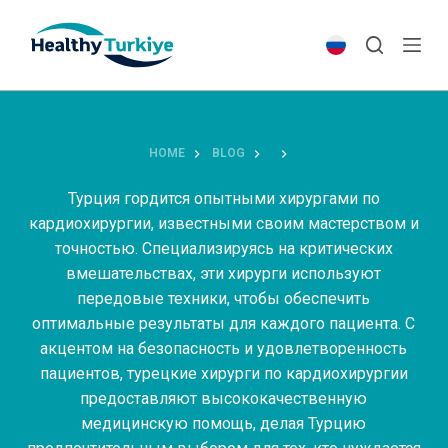
S
k
i
p
t
o
HOME
BLOG
c
o
Турция гордится опытными хирургами по
n
кардиохирургии, известными своим мастерством и
t
точностью. Специализируясь на критических
e
вмешательствах, эти хирурги используют
n
передовые техники, чтобы обеспечить
t
оптимальные результаты для каждого пациента. С
акцентом на безопасность и удовлетворенность
пациентов, турецкие хирурги по кардиохирургии
предоставляют высококачественную
медицинскую помощь, делая Турцию