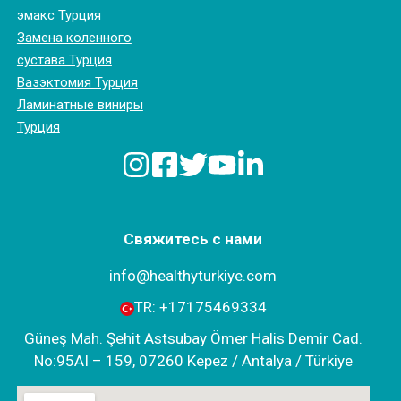
эмакс Турция
Замена коленного
сустава Турция
Вазэктомия Турция
Ламинатные виниры
Турция
Свяжитесь с нами
info@healthyturkiye.com
TR:
+‪17175469334‬
Güneş Mah. Şehit Astsubay Ömer Halis Demir Cad.
No:95AI – 159, 07260 Kepez / Antalya / Türkiye