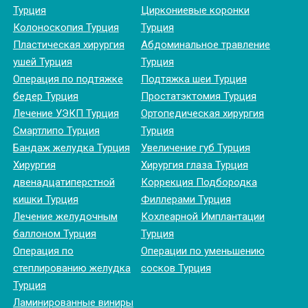
Турция
Циркониевые коронки
Колоноскопия Турция
Турция
Пластическая хирургия
Абдоминальное травление
ушей Турция
Турция
Операция по подтяжке
Подтяжка шеи Турция
бедер Турция
Простатэктомия Турция
Лечение УЭКП Турция
Ортопедическая хирургия
Смартлипо Турция
Турция
Бандаж желудка Турция
Увеличение губ Турция
Хирургия
Хирургия глаза Турция
двенадцатиперстной
Коррекция Подбородка
кишки Турция
Филлерами Турция
Лечение желудочным
Кохлеарной Имплантации
баллоном Турция
Турция
Операция по
Операции по уменьшению
степлированию желудка
сосков Турция
Турция
Ламинированные виниры