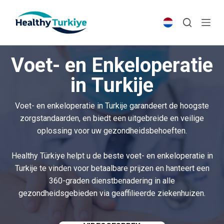
S
k
i
p
Voet- en Enkeloperatie
t
o
in Turkije
c
o
Voet- en enkeloperatie in Turkije garandeert de hoogste
n
zorgstandaarden, en biedt een uitgebreide en veilige
t
oplossing voor uw gezondheidsbehoeften.
e
n
Healthy Türkiye helpt u de beste voet- en enkeloperatie in
t
Turkije te vinden voor betaalbare prijzen en hanteert een
360-graden dienstbenadering in alle
gezondheidsgebieden via geaffilieerde ziekenhuizen.