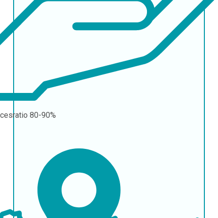
cesratio
80-90%