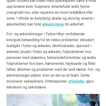
typen tilstand kan målet med operasjonen være å rette
opp brukne bein, fusjonere smertefulle ledd, fjerne
overgrodd vev, eller reparere en revet leddbånd eller
sene. I tilfelle av betydelig skade og alvorlig smerte i
ankelleddet, kan total
ankelprotese
bli anbefalt.
Fot- og ankelskirurger i Tyrkia tilbyr omfattende
kirurgisk behandling for en rekke problemer, inkludert
leddgikt i foten og ankelen, idrettsskader, spesielt i
ankelen, brudd i foten og ankelen, fotproblemer hos
personer med diabetes, fødselsdeformiteter og andre
fotproblemer hos barn, hælsmerter, høybuede og flate
føtter, liktorner og problemer med de små tærne. Fot- og
ankelskirurger jobber som en del av et team. Dette
involverer sykepleiere, fotterapeuter,
ortopeder
, gips-
teknikere og sekretærer.