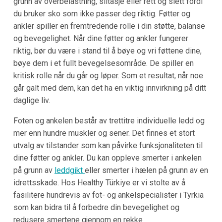
grunn av overbelastning, slitasje eller rett og slett fordi
du bruker sko som ikke passer deg riktig. Føtter og
ankler spiller en fremtredende rolle i din støtte, balanse
og bevegelighet. Når dine føtter og ankler fungerer
riktig, bør du være i stand til å bøye og vri føttene dine,
bøye dem i et fullt bevegelsesområde. De spiller en
kritisk rolle når du går og løper. Som et resultat, når noe
går galt med dem, kan det ha en viktig innvirkning på ditt
daglige liv.
Foten og ankelen består av trettitre individuelle ledd og
mer enn hundre muskler og sener. Det finnes et stort
utvalg av tilstander som kan påvirke funksjonaliteten til
dine føtter og ankler. Du kan oppleve smerter i ankelen
på grunn av
leddgikt
eller smerter i hælen på grunn av en
idrettsskade. Hos Healthy Türkiye er vi stolte av å
fasilitere hundrevis av fot- og ankelspecialister i Tyrkia
som kan bidra til å forbedre din bevegelighet og
redusere smertene gjennom en rekke