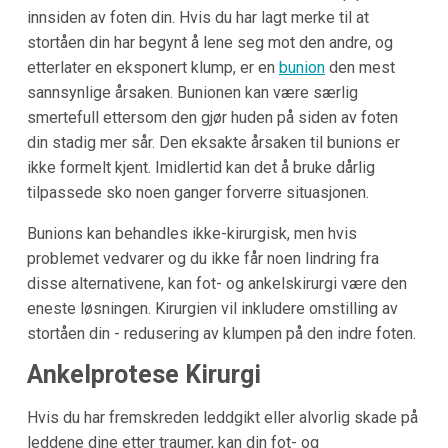
innsiden av foten din. Hvis du har lagt merke til at
stortåen din har begynt å lene seg mot den andre, og
etterlater en eksponert klump, er en
bunion
den mest
sannsynlige årsaken. Bunionen kan være særlig
smertefull ettersom den gjør huden på siden av foten
din stadig mer sår. Den eksakte årsaken til bunions er
ikke formelt kjent. Imidlertid kan det å bruke dårlig
tilpassede sko noen ganger forverre situasjonen.
Bunions kan behandles ikke-kirurgisk, men hvis
problemet vedvarer og du ikke får noen lindring fra
disse alternativene, kan fot- og ankelskirurgi være den
eneste løsningen. Kirurgien vil inkludere omstilling av
stortåen din - redusering av klumpen på den indre foten.
Ankelprotese Kirurgi
Hvis du har fremskreden leddgikt eller alvorlig skade på
leddene dine etter traumer, kan din fot- og