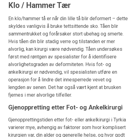
Klo / Hammer Tær
En klo/hammer tå er når din lille tå blir deformert – dette
skyldes vanligvis å bruke tettsittende sko. Tåen blir
sammentrukket og forårsaker stort ubehag og smerte.
Hvis tåen din blir stadig verre og tilstanden er mer
alvorlig, kan kirurgi være nødvendig. Tåen undersøkes
først med røntgen av spesialister for å identifisere
alvorlighetsgraden av deformiteten. Hvis fot- og
ankelkirurgi er nødvendig, vil spesialisten utføre en
operasjon for å lindre det innesperrede vevet og
lengden av senen. Det har også vært kjent at brusken
fjernes i mer alvorlige tilfeller.
Gjenoppretting etter Fot- og Ankelkirurgi
Gjenopprettingstiden etter fot- eller ankelkirurgi i Tyrkia
varierer mye, avhengig av faktorer som hvor komplisert
kirurgien var, din alder og generelle helse, og hvor godt