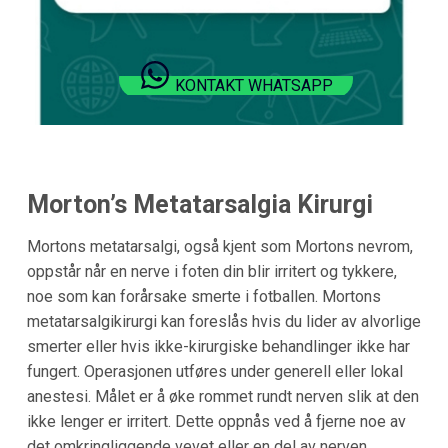
KONTAKT WHATSAPP
Morton’s Metatarsalgia Kirurgi
Mortons metatarsalgi, også kjent som Mortons nevrom,
oppstår når en nerve i foten din blir irritert og tykkere,
noe som kan forårsake smerte i fotballen. Mortons
metatarsalgikirurgi kan foreslås hvis du lider av alvorlige
smerter eller hvis ikke-kirurgiske behandlinger ikke har
fungert. Operasjonen utføres under generell eller lokal
anestesi. Målet er å øke rommet rundt nerven slik at den
ikke lenger er irritert. Dette oppnås ved å fjerne noe av
det omkringliggende vevet eller en del av nerven.