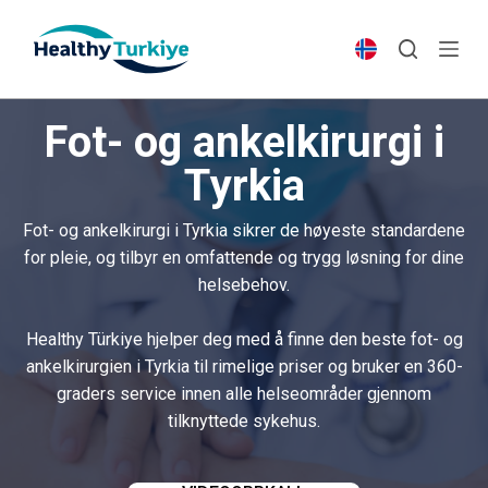
S
k
i
p
Fot- og ankelkirurgi i
t
o
Tyrkia
c
o
Fot- og ankelkirurgi i Tyrkia sikrer de høyeste standardene
n
for pleie, og tilbyr en omfattende og trygg løsning for dine
t
helsebehov.
e
n
Healthy Türkiye hjelper deg med å finne den beste fot- og
t
ankelkirurgien i Tyrkia til rimelige priser og bruker en 360-
graders service innen alle helseområder gjennom
tilknyttede sykehus.