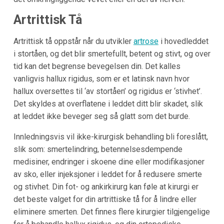
Artrittisk Tå
Artrittisk tå oppstår når du utvikler
artrose
i hovedleddet
i stortåen, og det blir smertefullt, betent og stivt, og over
tid kan det begrense bevegelsen din. Det kalles
vanligvis hallux rigidus, som er et latinsk navn hvor
hallux oversettes til ‘av stortåen’ og rigidus er ‘stivhet’.
Det skyldes at overflatene i leddet ditt blir skadet, slik
at leddet ikke beveger seg så glatt som det burde.
Innledningsvis vil ikke-kirurgisk behandling bli foreslått,
slik som: smertelindring, betennelsesdempende
medisiner, endringer i skoene dine eller modifikasjoner
av sko, eller injeksjoner i leddet for å redusere smerte
og stivhet. Din fot- og ankirkirurg kan føle at kirurgi er
det beste valget for din artrittiske tå for å lindre eller
eliminere smerten. Det finnes flere kirurgier tilgjengelige