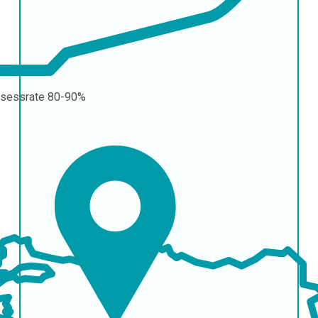
sessrate
80-90%