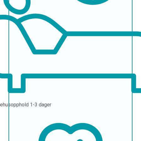
ehusopphold
1-3 dager