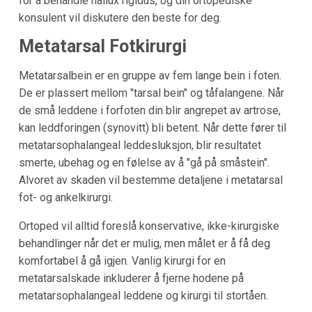
for å behandle hallux rigidus, og din ortopediske
konsulent vil diskutere den beste for deg.
Metatarsal Fotkirurgi
Metatarsalbein er en gruppe av fem lange bein i foten.
De er plassert mellom "tarsal bein" og tåfalangene. Når
de små leddene i forfoten din blir angrepet av artrose,
kan leddforingen (synovitt) bli betent. Når dette fører til
metatarsophalangeal leddesluksjon, blir resultatet
smerte, ubehag og en følelse av å "gå på småstein".
Alvoret av skaden vil bestemme detaljene i metatarsal
fot- og ankelkirurgi.
Ortoped vil alltid foreslå konservative, ikke-kirurgiske
behandlinger når det er mulig, men målet er å få deg
komfortabel å gå igjen. Vanlig kirurgi for en
metatarsalskade inkluderer å fjerne hodene på
metatarsophalangeal leddene og kirurgi til stortåen.