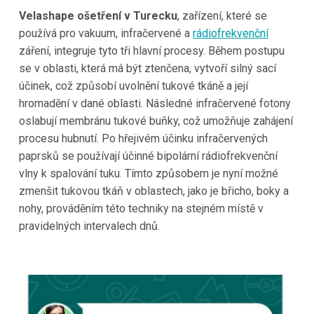
Velashape ošetření v Turecku
, zařízení, které se
používá pro vakuum, infračervené a
rádiofrekvenční
záření, integruje tyto tři hlavní procesy. Během postupu
se v oblasti, která má být ztenčena, vytvoří silný sací
účinek, což způsobí uvolnění tukové tkáně a její
hromadění v dané oblasti. Následné infračervené fotony
oslabují membránu tukové buňky, což umožňuje zahájení
procesu hubnutí. Po hřejivém účinku infračervených
paprsků se používají účinné bipolární rádiofrekvenční
vlny k spalování tuku. Tímto způsobem je nyní možné
zmenšit tukovou tkáň v oblastech, jako je břicho, boky a
nohy, prováděním této techniky na stejném místě v
pravidelných intervalech dnů.