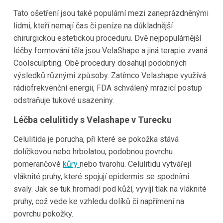
Tato ošetření jsou také populární mezi zaneprázdněnými
lidmi, kteří nemají čas či peníze na důkladnější
chirurgickou estetickou proceduru. Dvě nejpopulárnější
léčby formování těla jsou VelaShape a jiná terapie zvaná
Coolsculpting. Obě procedury dosahují podobných
výsledků různými způsoby. Zatímco Velashape využívá
rádiofrekvenční energii, FDA schválený mrazicí postup
odstraňuje tukové usazeniny.
Léčba celulitidy s Velashape v Turecku
Celulitida je porucha, při které se pokožka stává
dolíčkovou nebo hrbolatou, podobnou povrchu
pomerančové
kůry
nebo tvarohu. Celulitidu vytvářejí
vláknité pruhy, které spojují epidermis se spodními
svaly. Jak se tuk hromadí pod kůží, vyvíjí tlak na vláknité
pruhy, což vede ke vzhledu dolíků či napřímení na
povrchu pokožky.