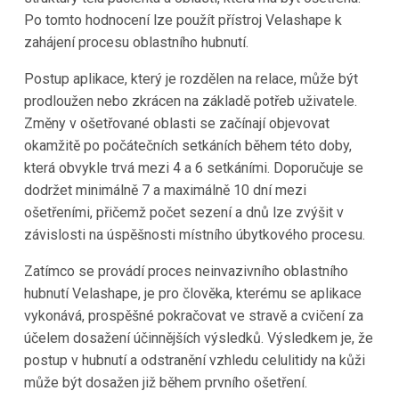
Po tomto hodnocení lze použít přístroj Velashape k
zahájení procesu oblastního hubnutí.
Postup aplikace, který je rozdělen na relace, může být
prodloužen nebo zkrácen na základě potřeb uživatele.
Změny v ošetřované oblasti se začínají objevovat
okamžitě po počátečních setkáních během této doby,
která obvykle trvá mezi 4 a 6 setkáními. Doporučuje se
dodržet minimálně 7 a maximálně 10 dní mezi
ošetřeními, přičemž počet sezení a dnů lze zvýšit v
závislosti na úspěšnosti místního úbytkového procesu.
Zatímco se provádí proces neinvazivního oblastního
hubnutí Velashape, je pro člověka, kterému se aplikace
vykonává, prospěšné pokračovat ve stravě a cvičení za
účelem dosažení účinnějších výsledků. Výsledkem je, že
postup v hubnutí a odstranění vzhledu celulitidy na kůži
může být dosažen již během prvního ošetření.