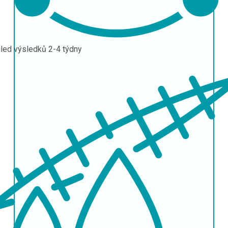
led výsledků
2-4 týdny