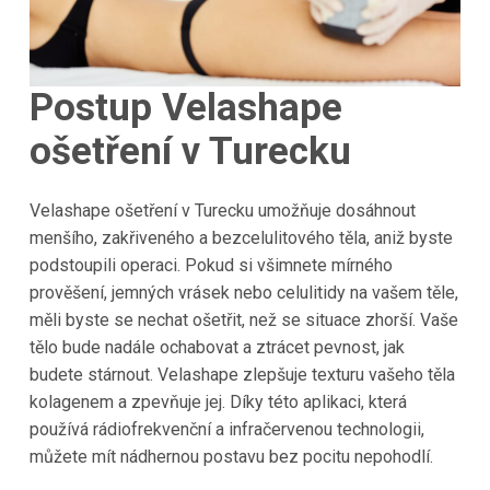
Postup Velashape
ošetření v Turecku
Velashape ošetření v Turecku umožňuje dosáhnout
menšího, zakřiveného a bezcelulitového těla, aniž byste
podstoupili operaci. Pokud si všimnete mírného
prověšení, jemných vrásek nebo celulitidy na vašem těle,
měli byste se nechat ošetřit, než se situace zhorší. Vaše
tělo bude nadále ochabovat a ztrácet pevnost, jak
budete stárnout. Velashape zlepšuje texturu vašeho těla
kolagenem a zpevňuje jej. Díky této aplikaci, která
používá rádiofrekvenční a infračervenou technologii,
můžete mít nádhernou postavu bez pocitu nepohodlí.