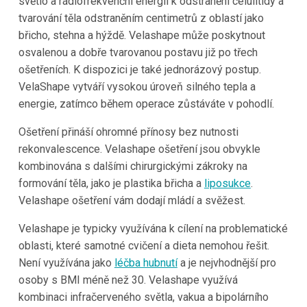
světlo a rádiofrekvenční energii k odstranění celulitidy a
tvarování těla odstraněním centimetrů z oblastí jako
břicho, stehna a hýždě. Velashape může poskytnout
osvalenou a dobře tvarovanou postavu již po třech
ošetřeních. K dispozici je také jednorázový postup.
VelaShape vytváří vysokou úroveň silného tepla a
energie, zatímco během operace zůstáváte v pohodlí.
Ošetření přináší ohromné přínosy bez nutnosti
rekonvalescence. Velashape ošetření jsou obvykle
kombinována s dalšími chirurgickými zákroky na
formování těla, jako je plastika břicha a
liposukce
.
Velashape ošetření vám dodají mládí a svěžest.
Velashape je typicky využívána k cílení na problematické
oblasti, které samotné cvičení a dieta nemohou řešit.
Není využívána jako
léčba hubnutí
a je nejvhodnější pro
osoby s BMI méně než 30. Velashape využívá
kombinaci infračerveného světla, vakua a bipolárního