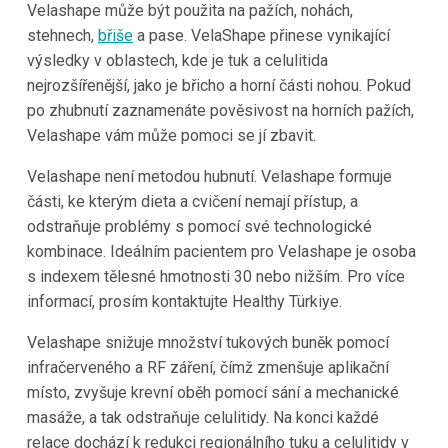
Velashape může být použita na pažích, nohách,
stehnech,
břiše
a pase. VelaShape přinese vynikající
výsledky v oblastech, kde je tuk a celulitida
nejrozšířenější, jako je břicho a horní části nohou. Pokud
po zhubnutí zaznamenáte pověsivost na horních pažích,
Velashape vám může pomoci se jí zbavit.
Velashape není metodou hubnutí. Velashape formuje
části, ke kterým dieta a cvičení nemají přístup, a
odstraňuje problémy s pomocí své technologické
kombinace. Ideálním pacientem pro Velashape je osoba
s indexem tělesné hmotnosti 30 nebo nižším. Pro více
informací, prosím kontaktujte Healthy Türkiye.
Velashape snižuje množství tukových buněk pomocí
infračerveného a RF záření, čímž zmenšuje aplikační
místo, zvyšuje krevní oběh pomocí sání a mechanické
masáže, a tak odstraňuje celulitidy. Na konci každé
relace dochází k redukci regionálního tuku a celulitidy v