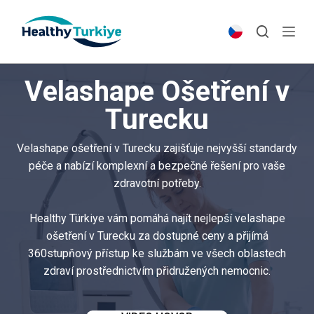
S
k
i
p
Velashape Ošetření v
t
o
Turecku
c
o
Velashape ošetření v Turecku zajišťuje nejvyšší standardy
n
péče a nabízí komplexní a bezpečné řešení pro vaše
t
zdravotní potřeby.
e
n
Healthy Türkiye vám pomáhá najít nejlepší velashape
t
ošetření v Turecku za dostupné ceny a přijímá
360stupňový přístup ke službám ve všech oblastech
zdraví prostřednictvím přidružených nemocnic.