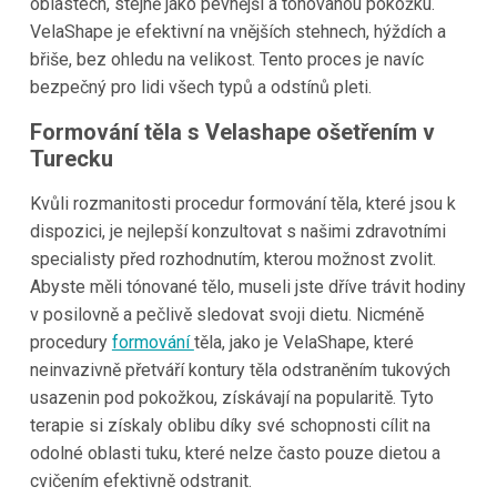
oblastech, stejně jako pevnější a tónovanou pokožku.
VelaShape je efektivní na vnějších stehnech, hýždích a
břiše, bez ohledu na velikost. Tento proces je navíc
bezpečný pro lidi všech typů a odstínů pleti.
Formování těla s Velashape ošetřením v
Turecku
Kvůli rozmanitosti procedur formování těla, které jsou k
dispozici, je nejlepší konzultovat s našimi zdravotními
specialisty před rozhodnutím, kterou možnost zvolit.
Abyste měli tónované tělo, museli jste dříve trávit hodiny
v posilovně a pečlivě sledovat svoji dietu. Nicméně
procedury
formování
těla, jako je VelaShape, které
neinvazivně přetváří kontury těla odstraněním tukových
usazenin pod pokožkou, získávají na popularitě. Tyto
terapie si získaly oblibu díky své schopnosti cílit na
odolné oblasti tuku, které nelze často pouze dietou a
cvičením efektivně odstranit.