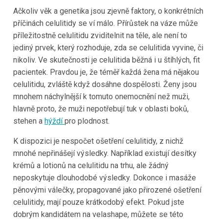
Ačkoliv věk a genetika jsou zjevně faktory, o konkrétních
příčinách celulitidy se ví málo. Přírůstek na váze může
příležitostně celulitidu zviditelnit na těle, ale není to
jediný prvek, který rozhoduje, zda se celulitida vyvine, či
nikoliv. Ve skutečnosti je celulitida běžná i u štíhlých, fit
pacientek. Pravdou je, že téměř každá žena má nějakou
celulitidu, zvláště když dosáhne dospělosti. Ženy jsou
mnohem náchylnější k tomuto onemocnění než muži,
hlavně proto, že muži nepotřebují tuk v oblasti boků,
stehen a
hýždí
pro plodnost.
K dispozici je nespočet ošetření celulitidy, z nichž
mnohé nepřinášejí výsledky. Například existují desítky
krémů a lotionů na celulitidu na trhu, ale žádný
neposkytuje dlouhodobé výsledky. Dokonce i masáže
pěnovými válečky, propagované jako přirozené ošetření
celulitidy, mají pouze krátkodobý efekt. Pokud jste
dobrým kandidátem na velashape, můžete se této