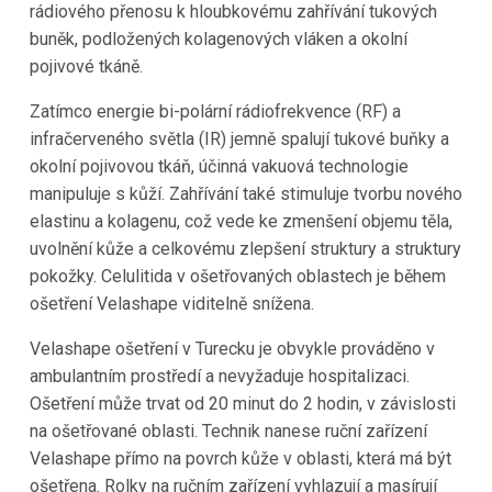
rádiového přenosu k hloubkovému zahřívání tukových
buněk, podložených kolagenových vláken a okolní
pojivové tkáně.
Zatímco energie bi-polární rádiofrekvence (RF) a
infračerveného světla (IR) jemně spalují tukové buňky a
okolní pojivovou tkáň, účinná vakuová technologie
manipuluje s kůží. Zahřívání také stimuluje tvorbu nového
elastinu a kolagenu, což vede ke zmenšení objemu těla,
uvolnění kůže a celkovému zlepšení struktury a struktury
pokožky. Celulitida v ošetřovaných oblastech je během
ošetření Velashape viditelně snížena.
Velashape ošetření v Turecku je obvykle prováděno v
ambulantním prostředí a nevyžaduje hospitalizaci.
Ošetření může trvat od 20 minut do 2 hodin, v závislosti
na ošetřované oblasti. Technik nanese ruční zařízení
Velashape přímo na povrch kůže v oblasti, která má být
ošetřena. Rolky na ručním zařízení vyhlazují a masírují