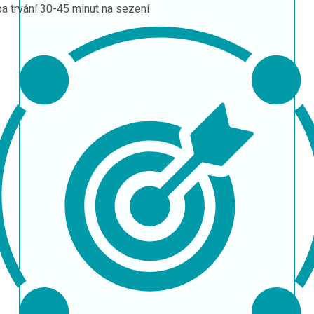
a trvání
30-45 minut na sezení