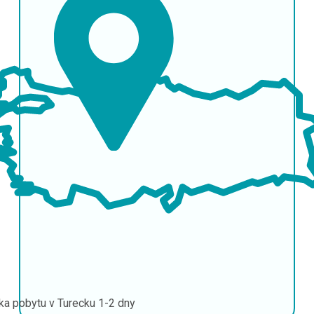
ka pobytu v Turecku
1-2 dny