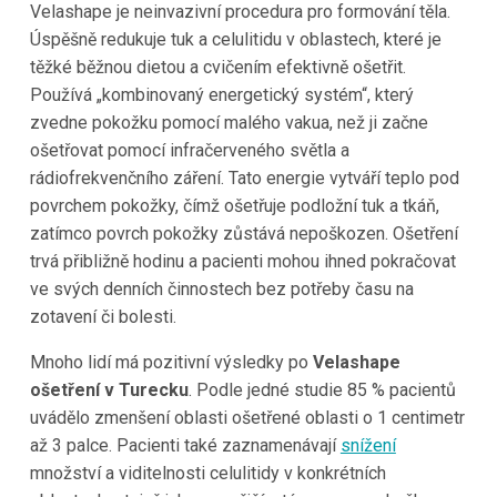
Velashape je neinvazivní procedura pro formování těla.
Úspěšně redukuje tuk a celulitidu v oblastech, které je
těžké běžnou dietou a cvičením efektivně ošetřit.
Používá „kombinovaný energetický systém“, který
zvedne pokožku pomocí malého vakua, než ji začne
ošetřovat pomocí infračerveného světla a
rádiofrekvenčního záření. Tato energie vytváří teplo pod
povrchem pokožky, čímž ošetřuje podložní tuk a tkáň,
zatímco povrch pokožky zůstává nepoškozen. Ošetření
trvá přibližně hodinu a pacienti mohou ihned pokračovat
ve svých denních činnostech bez potřeby času na
zotavení či bolesti.
Mnoho lidí má pozitivní výsledky po
Velashape
ošetření v Turecku
. Podle jedné studie 85 % pacientů
uvádělo zmenšení oblasti ošetřené oblasti o 1 centimetr
až 3 palce. Pacienti také zaznamenávají
snížení
množství a viditelnosti celulitidy v konkrétních