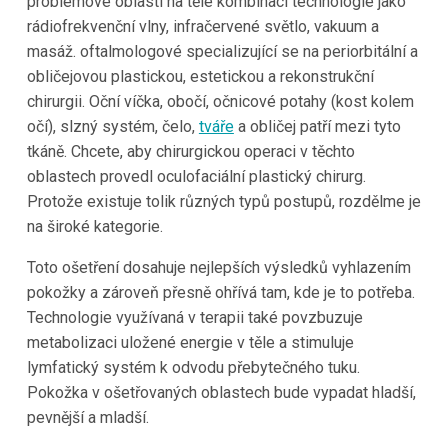
problémové oblasti na těle kombinací technologie jako
rádiofrekvenční vlny, infračervené světlo, vakuum a
masáž. oftalmologové specializující se na periorbitální a
obličejovou plastickou, estetickou a rekonstrukční
chirurgii. Oční víčka, obočí, očnicové potahy (kost kolem
očí), slzný systém, čelo,
tváře
a obličej patří mezi tyto
tkáně. Chcete, aby chirurgickou operaci v těchto
oblastech provedl oculofaciální plastický chirurg.
Protože existuje tolik různých typů postupů, rozdělme je
na široké kategorie.
Toto ošetření dosahuje nejlepších výsledků vyhlazením
pokožky a zároveň přesně ohřívá tam, kde je to potřeba.
Technologie využívaná v terapii také povzbuzuje
metabolizaci uložené energie v těle a stimuluje
lymfatický systém k odvodu přebytečného tuku.
Pokožka v ošetřovaných oblastech bude vypadat hladší,
pevnější a mladší.