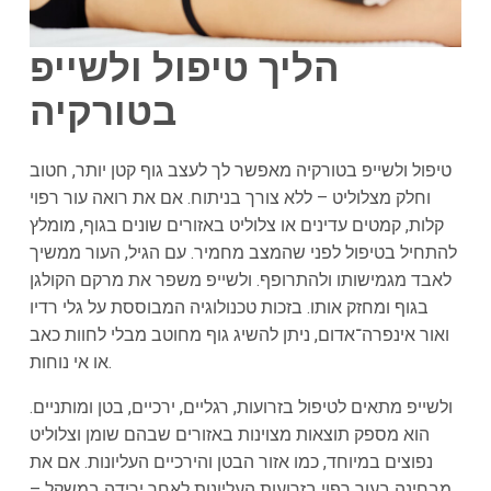
הליך טיפול ולשייפ
בטורקיה
טיפול ולשייפ בטורקיה מאפשר לך לעצב גוף קטן יותר, חטוב
וחלק מצלוליט – ללא צורך בניתוח. אם את רואה עור רפוי
קלות, קמטים עדינים או צלוליט באזורים שונים בגוף, מומלץ
להתחיל בטיפול לפני שהמצב מחמיר. עם הגיל, העור ממשיך
לאבד מגמישותו ולהתרופף. ולשייפ משפר את מרקם הקולגן
בגוף ומחזק אותו. בזכות טכנולוגיה המבוססת על גלי רדיו
ואור אינפרה־אדום, ניתן להשיג גוף מחוטב מבלי לחוות כאב
או אי נוחות.
ולשייפ מתאים לטיפול בזרועות, רגליים, ירכיים, בטן ומותניים.
הוא מספק תוצאות מצוינות באזורים שבהם שומן וצלוליט
נפוצים במיוחד, כמו אזור הבטן והירכיים העליונות. אם את
מבחינה בעור רפוי בזרועות העליונות לאחר ירידה במשקל –