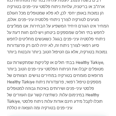
רבים בשנת 2026. לעומת עלויות במדינות מפותחות כמו
ארה"ב או בריטניה, עלויות ניתוח פלסטי עיני-פנים בטורקיה
הן נמוכות באופן יחסי. לכן, לא פלא שמטופלים מכל העולם
מגיעים לטורקיה לצורך ניתוחי פלסטיה עיני-פנים. אולם,
המחיר אינו הגורם היחיד המשפיע על הבחירות. אנו ממליצים
לחפש בתי חולים שמספקים ביטחון ויש להם חוות דעת על
ניתוחי פלסטיה עיני-פנים בגוגל. כשאנשים מחליטים לחפש
סיוע רפואי לצורך ניתוח זה, לא יהיה להם רק פרוצדורות
נמוכות בטורקיה, אלא גם הטיפול הטוב ביותר והבטוח ביותר.
בבתי חולים או קליניקות שמתקשרות עם Healthy Türkiye,
מטופלים יקבלו את הניתוח הפלסטי עיני-פנים הטוב ביותר
מרופאים מומחים בטורקיה במחירים נגישים. הצוותים של
Healthy Türkiye מספקים טיפול רפואי, פרוצדורות ניתוח
פלסטי עיני-פנים ושירותים באיכות גבוהה למטופלים
במינימום עלות. כשתיצרו קשר עם העוזרים של Healthy
Türkiye, תוכלו לקבל מידע חינם אודות עלות ניתוח פלסטי
עיני-פנים בטורקיה ומה הוצאה זו כוללת.