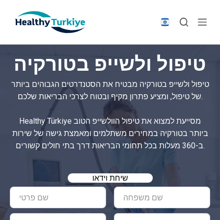
S
k
i
p
טיפול ולשייפ בטורקיה
t
o
טיפול ולשייפ בטורקיה מבטיח את הסטנדרטים הגבוהים ביותר
c
של טיפול, ומציע פתרון מקיף ובטוח לצרכי הבריאות שלכם.
o
n
Healthy Türkiye מסייעת למצוא את טיפול הוולשייפ הטוב
t
ביותר בטורקיה במחירים משתלמים ומאמצת גישה של שירות
e
ב-360 מעלות בכל תחומי הבריאות דרך בתי חולים קשורים.
n
t
שיחת וידאו