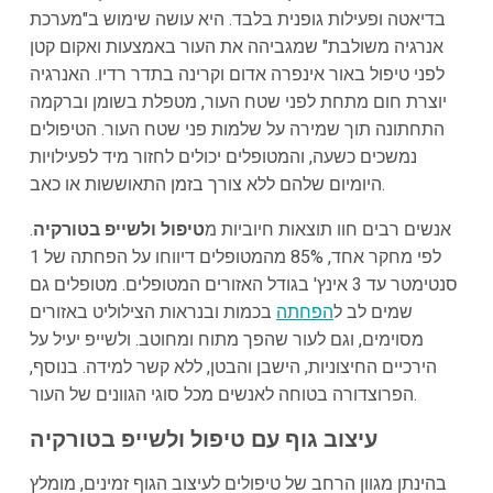
בדיאטה ופעילות גופנית בלבד. היא עושה שימוש ב"מערכת
אנרגיה משולבת" שמגביהה את העור באמצעות ואקום קטן
לפני טיפול באור אינפרה אדום וקרינה בתדר רדיו. האנרגיה
יוצרת חום מתחת לפני שטח העור, מטפלת בשומן וברקמה
התחתונה תוך שמירה על שלמות פני שטח העור. הטיפולים
נמשכים כשעה, והמטופלים יכולים לחזור מיד לפעילויות
היומיום שלהם ללא צורך בזמן התאוששות או כאב.
אנשים רבים חוו תוצאות חיוביות מ
טיפול ולשייפ בטורקיה
.
לפי מחקר אחד, 85% מהמטופלים דיווחו על הפחתה של 1
סנטימטר עד 3 אינץ' בגודל האזורים המטופלים. מטופלים גם
שמים לב ל
הפחתה
בכמות ובנראות הצילוליט באזורים
מסוימים, וגם לעור שהפך מתוח ומחוטב. ולשייפ יעיל על
הירכיים החיצוניות, הישבן והבטן, ללא קשר למידה. בנוסף,
הפרוצדורה בטוחה לאנשים מכל סוגי הגוונים של העור.
עיצוב גוף עם טיפול ולשייפ בטורקיה
בהינתן מגוון הרחב של טיפולים לעיצוב הגוף זמינים, מומלץ