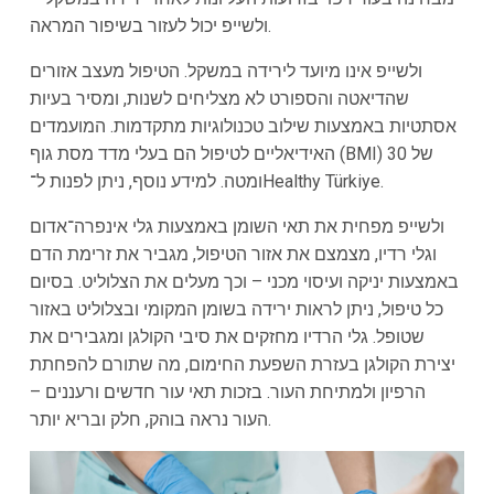
ולשייפ יכול לעזור בשיפור המראה.
ולשייפ אינו מיועד לירידה במשקל. הטיפול מעצב אזורים
שהדיאטה והספורט לא מצליחים לשנות, ומסיר בעיות
אסתטיות באמצעות שילוב טכנולוגיות מתקדמות. המועמדים
האידיאליים לטיפול הם בעלי מדד מסת גוף (BMI) של 30
ומטה. למידע נוסף, ניתן לפנות ל־Healthy Türkiye.
ולשייפ מפחית את תאי השומן באמצעות גלי אינפרה־אדום
וגלי רדיו, מצמצם את אזור הטיפול, מגביר את זרימת הדם
באמצעות יניקה ועיסוי מכני – וכך מעלים את הצלוליט. בסיום
כל טיפול, ניתן לראות ירידה בשומן המקומי ובצלוליט באזור
שטופל. גלי הרדיו מחזקים את סיבי הקולגן ומגבירים את
יצירת הקולגן בעזרת השפעת החימום, מה שתורם להפחתת
הרפיון ולמתיחת העור. בזכות תאי עור חדשים ורעננים –
העור נראה בוהק, חלק ובריא יותר.