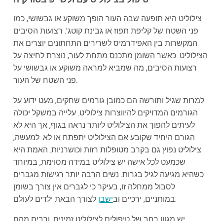
צילוליט היא תופעה שבה העור הופך משוקע או גבשושי, כמו
פני השטח של קליפת תפוז או גבינת קוטג'. רצועות הסיבים
המקשרות בין האפידרמיס לשרירים התחתונים יוצרים את
הצילוליט. כאשר השומן מתכנס מתחת לעור, נוצרת לחיצה על
רצועות הסיבים, מה שמביא למראה משוקע או גבשושי על
פני השטח של העור.
למרות שגיל ותורשה הם כמובן גורמים שחקים, מעט ידוע על
הגורמים המדויקים להיווצרות צילוליט. עלייה במשקל יכולה
לעיתים להפוך את הצילוליט ליותר נראה בגוף, אך היא לא
הגורם היחיד שקובע אם הצילוליט יתפתח או לא. למעשה,
צילוליט נפוץ גם בקרב מטופלות רזות וכושרניות. האמת היא
שכמעט לכל אישה יש צילוליט במידה מסוימת, במיוחד
כשהיא מגיעה לגיל בגרות. נשים הרבה יותר רגישות מגברים
לסבול ממחלה זו, בעיקר כי לגברים אין צורך בשומן
לצורך הבאת ילדים לעולם.
במותניים, ירכיים וב
ישבן
יש מגוון רחב של טיפולים לצילוליט זמינים, ורבים מהם