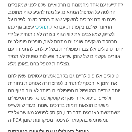
להתייעץ עם אחד מהמומחים הרפואיים שלנו לפני שמקבלים
החלטה על הטיפול המתאים. על מנת להגיע לגוף מחוטב,
פעם הייתם צריכים להשקיע שעות בחדר כושר ולפקח על
התזונה שלכם בקפדנות. עם זאת,
תהליכי
עיצוב גוף כמו
ולשייפ, שמעצבים את קווי הגוף בצורה לא ניתוחית על ידי
הרחקת משקעים שומניים מתחת לעור, הופכים פופולריים
יותר. טיפולים אלו צברו פופולריות בשל יכולתם להתמודד עם
אזורים עקשניים של שומן שדיאטה ופעילות גופנית לא תמיד
מצליחות לטפל בהם באופן מלא.
טיפולים אלו פופולריים גם בקרב אנשים עסוקים שאין להם
את הזמן או הכסף להתחייב לפרוצדורה אסתטית ניתוחית
יותר. שתיים מהטיפולים הפופולריים ביותר לעיצוב הגוף הם
ולשייפ וטיפול אחר שנקרא קוסקולפטינג. שני הטיפולים
משיגים תוצאות דומות בדרכים שונות. בעוד שוולשייפ
משתמשת באנרגית תדר רדיו, הקוסקולפטינג מאושר על ידי
ה-FDA ומשתמש בהקפאה להיפטר מפיקדונות שומן.
טיפול בצילוליט עם ולשייפ בטורקיה