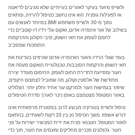
ולשייפ מיועד בעיקר לאזורים בעייתיים שלא מגיבים לדיאטה
או לפעילות גופנית. הוא אינו נחשב כטיפול להרזיה, ומתאים
במיוחד לאנשים עם BMI נמוך מ-30. ולשייפ משתמש
בשילוב של אור אינפרה-אדום, ואקום וגלי רדיו דו-קוטביים כדי
לחמם לעומק את תאי השומן, סיבי הקולגן וההרקמות
התומכות שמסביב.
בעוד שגלי הרדיו והאור האינפרה-אדום שורפים בעדינות את
תאי השומן והרקמות הסובבות, טכנולוגיית הואקום מעסה את
העור ומסייעת לחדירת החום לעומק. החימום מעודד יצירה
מחודשת של אלסטין וקולגן, מה שמוביל לצמצום היקפים,
שיפור בגמישות העור ולמרקם עור אחיד וחלק יותר. הצלוליט
באזור המטופל מצטמצם באופן ניכר לאורך סדרת הטיפולים.
טיפול ולשייפ בטורקיה מבוצע לרוב במסגרת מרפאתית ואינו
דורש אשפוז. משך הטיפול נע בין 20 דקות לשעתיים, בהתאם
לאזור המטופל. הטכנאי מניח את ידית המכשיר ישירות על פני
העור. גלגלונים מכניים מחליקים ומעסים את העור, תוך כדי