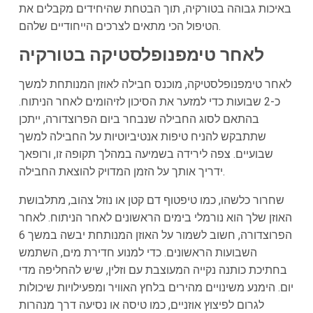
באיכות גבוהה בטורקיה, תוך הבטחת שהיחידים מקבלים את
הטיפול הכי מתאים לצרכים הייחודיים שלהם.
לאחר טימפנופלסטיקה בטורקיה
לאחר טימפנופלסטיקה, מוכנס חבילה לאוזן המנותחת למשך
כ-2 שבועות כדי למזער את הסיכון לזיהומים לאחר הניתוח.
בהתאם לסוג החבילה שנבחר ביום הפרוצדורה, ייתכן
שתתבקש להניח טיפות אנטיביוטיות על החבילה למשך
שבועיים. צפה לירידה בשמיעה במהלך תקופה זו, ורופאך
ידריך אותך על הזמן המדויק להוצאת החבילה.
שחרור כלשהו, כמו טיפטוף דם קטן או נוזל צהוב, מתלבושת
האוזן שלך הוא נורמלי בימים הראשונים לאחר הניתוח. לאחר
הפרוצדורה, חשוב לשמור על האוזן המנותחת יבשה במשך 6
השבועות הראשונים. כדי למנוע חדירת מים, השתמש
בחתיכת כותנה נקייה המעוצבת עם וזלין, שיש להחליפה מדי
יום. הימנע משינויים מהירים בלחץ האוויר ומפעילויות שיכולות
לגרום לפיצוץ אוזניים, כמו טיסה או נסיעה דרך מנהרות