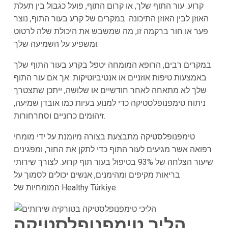
קרוע. עור התוף שלך, או קרום התוף, פועל כגבול בין תעלת
האוזן לבין האוזן התיכונה. במקרים של קרע בעור התוף, נוצר
פער או חור ברקמה זו, מה שמשבש את היכולת שלה לרטוט
ומשפיע על השמיעה שלך.
במקרים רבים, הרופא המומחה יטפל בקרע בעור התוף שלך
באמצעות טיפות אוזניים או אנטיביוטיקות. אך אם עור התוף
שלך לא מתאחה לאחר חודשיים או שלושה, ייתכן שתצטרך
ניתוח טימפנופלסטיקה כדי למנוע בעיות כמו אובדן שמיעה,
זיהומים כרוניים וסחרחורות.
טימפנופלסטיקה מתבצעת בצורה מיומנת על ידי מומחי
רפואה אשר מגיעים לעור התוף כדי לתקן את החור, ומפגינים
שיעור הצלחה של 93% בטיפול בעור תוף קרוע. לצורך שירותי
בריאות מקיפים ומהימנים, אנשים יכולים לסמוך על
המומחיות של Healthy Türkiye.
הליך טימפנופלסטיקה