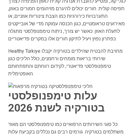
לגלי קול, ומסייע להעברת אנרגיה קולית לאוזן הפנימית לצורך
תפיסה קולית. חורים יכולים להיגרם מזיהומים חמורים באוזן,
התערבויות כירורגיות כמו הצבת צינוריות אוזניים, או
מאירועים טראומטיים, כגון הכנסה עמוקה מדי של אובייקטים
לתעלת האוזן. כאשר יש צורך, ניתוח טימפנופלסטי מתגלה
כפתרון נפוץ ויעיל לתיקון חורים אלו במקרים פדיאטריים.
Healthy Türkiye מחויבת להבטיח שהילדים בטורקיה יקבלו
שירותי בריאות מומחים ורחמנים, כולל הליכים כגון
טימפנופלסטי פדיאטרי, לקידום רווחתם והתפתחותם
האופטימלית.
עלות טימפנופלסטי
בטורקיה לשנת 2026
כל סוגי השירותים הרפואיים כמו טימפנופלסטי הם מאוד
משתלמים בטורקיה. גורמים רבים גם נכללים בקביעת עלות