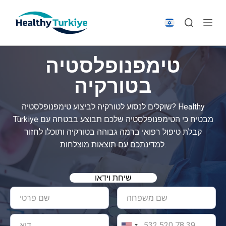
S
k
i
p
טימפנופלסטיה
t
o
בטורקיה
c
o
שוקלים לנסוע לטורקיה לביצוע טימפנופלסטיה? Healthy
n
Türkiye מבטיח כי הטימפנופלסטיה שלכם תבוצע בבטחה עם
t
קבלת טיפול רפואי ברמה גבוהה בטורקיה ותוכלו לחזור
e
למדינתכם עם תוצאות מוצלחות.
n
t
שיחת וידאו