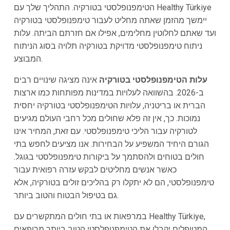
הטימפנופלסטי בטורקיה. התהליך שלך עם Healthy Türkiye
יימשך מהזמן שאתה מחליט לעבור טימפנופלסטי בטורקיה
ועד שאתם לחלוטין מחלימים, אפילו אם חזרתם הביתה. עלות
ניתוח טימפנופלסטי מדויקת בטורקיה תלויה בסוג הניתוח
המבוצע.
עלות הטימפנופלסטי בטורקיה
אינה מציגה שינויים רבים
ב-2026. בהשוואה לעלויות במדינות מפותחות כמו ארצות
הברית או בריטניה, עלויות הטימפנופלסטי בטורקיה יחסית
נמוכות. כך, אין זה פלא שחולים מכל רחבי העולם מגיעים
לטורקיה עבור הליכי טימפנופלסטי. עם זאת, המחיר אינו
הגורם היחיד המשפיע על הבחירות. אנו מציעים לחפש בתי
חולים בטוחים ולהסתמך על ביקורות טימפנופלסטי בגוגל.
כאשר אנשים מחליטים לבקש עזרה רפואית עבור
טימפנופלסטי, הם לא יתקלו רק בהליכים זולים בטורקיה, אלא
גם בטיפול הבטוח והטוב ביותר.
במרפאות או בתי חולים המתקשרים עם Healthy Türkiye,
המטופלים יקבלו את הטימפנופלסטי הטוב ביותר מרופאים