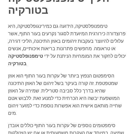
בטורקיה
טימפנופלסטיקה, הידועה גם כמירינגופלסטיקה, היא
פרוצדורה כירורגית המיועדת לסגור נקרעים בעור התוף, אשר
עלולים להיווצר בעקבות זיהומים באוזן התיכונה, הליכי דגירה,
או טראומה. מחפשים פתרונות בריאות איכותיים, אנשים
יכולים לחקור את המומחיות הניתנת על ידי
טימפנופלסטיקה
.
בטורקיה
הסימפטום הנפוץ ביותר של עקרות בעור התוף הוא אוזן
שמטפטפת. זה קורה בעיקר בשל זיהום של האוזן התיכונה
שהיא בדרך כלל סביבה סטרילית. שמירה על האוזן
המושפעת יבשה היא הכרחית כדי למנוע זאת. ללבוש אטם
שחייה מותאם אישית הוא אפשרות נוספת כדי למזער זיהום
מים.
סימפטומים נוספים של עקרות בעור התוף כוללים אובדן
שמיעה, במיוחד אם העקרות משמעותית או אם יש הצטלקות