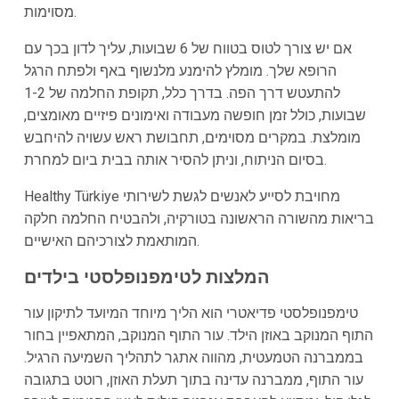
מסוימות.
אם יש צורך לטוס בטווח של 6 שבועות, עליך לדון בכך עם
הרופא שלך. מומלץ להימנע מלנשוף באף ולפתח הרגל
להתעטש דרך הפה. בדרך כלל, תקופת החלמה של 1-2
שבועות, כולל זמן חופשה מעבודה ואימונים פיזיים מאומצים,
מומלצת. במקרים מסוימים, תחבושת ראש עשויה להיחבש
בסיום הניתוח, וניתן להסיר אותה בבית ביום למחרת.
Healthy Türkiye מחויבת לסייע לאנשים לגשת לשירותי
בריאות מהשורה הראשונה בטורקיה, ולהבטיח החלמה חלקה
המותאמת לצורכיהם האישיים.
המלצות לטימפנופלסטי בילדים
טימפנופלסטי פדיאטרי הוא הליך מיוחד המיועד לתיקון עור
התוף המנוקב באוזן הילד. עור התוף המנוקב, המתאפיין בחור
בממברנה הטמעטית, מהווה אתגר לתהליך השמיעה הרגיל.
עור התוף, ממברנה עדינה בתוך תעלת האוזן, רוטט בתגובה