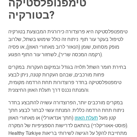
טימפנופלסטיקה
בטורקיה?
טימפנופלסטיקה היא פרוצדורה כירורגית המבוצעת בטורקיה
לטיפול בעקר עור תוף. ניתוח זה כולל שימוש בשתל, שלרוב
מופק מסחוס, שומן (הנאזר לרוב מאחורי האוזן), או פסיה
(רקמה המכסה שריר), לשחזור עור התוף הפגוע.
בחירת חומר השתל תלויה בגודל ובמיקום העקרות. במקרים
פחות מורכבים, שבהם העקרות קטנה, ניתן לבצע
טימפנופלסטיקה בחדר פרוצדורות תחת הרדמה מקומית,
והמנתח נכנס דרך תעלת האוזן החיצונית.
במקרים מורכבים יותר, הפרוצדורה עשויה להתבצע בחדר
ניתוח תחת הרדמה כללית. המנתח עשוי לבחור לבצע חתך
קטן מעל
תעלת האוזן
(חתך אנדאורלי) או מאחורי האוזן
(פוסט-אאוריקלרי) בהתאם לדרישות הספציפיות של המקרה.
Healthy Türkiye מתחייבת להקל על הגישה לשירותי בריאות