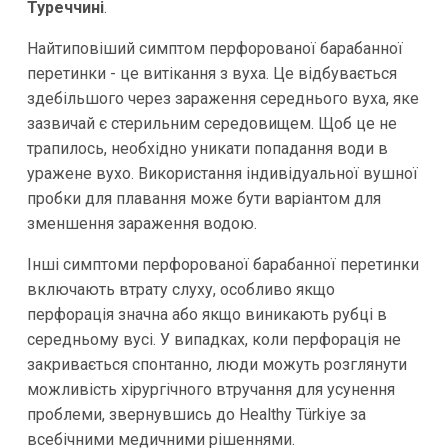
Туреччині
.
Найтиповіший симптом перфорованої барабанної
перетинки - це витікання з вуха. Це відбувається
здебільшого через зараження середнього вуха, яке
зазвичай є стерильним середовищем. Щоб це не
трапилось, необхідно уникати попадання води в
уражене вухо. Використання індивідуальної вушної
пробки для плавання може бути варіантом для
зменшення зараження водою.
Інші симптоми перфорованої барабанної перетинки
включають втрату слуху, особливо якщо
перфорація значна або якщо виникають рубці в
середньому вусі. У випадках, коли перфорація не
закривається спонтанно, люди можуть розглянути
можливість хірургічного втручання для усунення
проблеми, звернувшись до Healthy Türkiye за
всебічними медичними рішеннями.