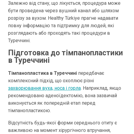
Залежно від стану, що лікується, процедура може
бути проведена через вушний канал або шляхом
розрізу за вухом. Healthy Türkiye прагне надавати
повну інформацію та підтримку для людей, які
розглядають або проходять такі процедури в
Туреччині.
Підготовка до тімпанопластики
в Туреччині
Тімпанопластика в Туреччині
передбачає
комплексний підхід, що охоплює різні
захворювання
вуха, носа і горла
. Наприклад, якщо
рекомендовано аденоїдектомію, вона зазвичай
виконується як попередній етап перед
тімпанопластикою.
Відсутність будь-якої форми середнього отиту є
важливою на момент хірургічного втручання,