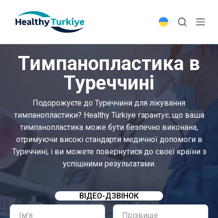
S
k
i
p
Тимпанопластика в
t
o
Туреччині
c
o
Подорожуєте до Туреччини для лікування
n
тимпанопластики? Healthy Türkiye гарантує, що ваша
t
тимпанопластика може бути безпечно виконана,
e
отримуючи високі стандарти медичної допомоги в
n
Туреччині, і ви можете повернутися до своєї країни з
t
успішними результатами.
ВІДЕО-ДЗВІНОК