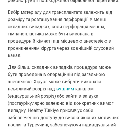
реконструкції пошкодженої барабанної перетинки.
Вибір матеріалу для трансплантата залежить від
розміру та розташування перфорації. У менш
складних випадках, коли перфорація менша,
тімпанопластика може бути виконана в
процедурній кімнаті під місцевою анестезією з
проникненням хірурга через зовнішній слуховий
канал.
Для більш складних випадків процедура може
бути проведена в операційній під загальною
анестезією. Хірург може вибрати виконати
невеликий розріз над
вушним
каналом
(ендауральний розріз) або зайти з-за вуха
(постаурікулярно залежно від конкретних вимог
випадку. Healthy Türkiye присвячує себе
забезпеченню доступу до високоякісних медичних
послуг в Туреччині, забезпечуючи індивідуальний