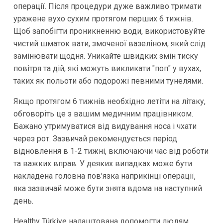
операції. Після процедури дуже важливо тримати
уражене вухо сухим протягом перших 6 тижнів.
Щоб запобігти проникненню води, використовуйте
чистий шматок вати, змоченої вазеліном, який слід
замінювати щодня. Уникайте швидких змін тиску
повітря та дій, які можуть викликати "поп" у вухах,
таких як польоти або подорожі певними тунелями.
Якщо протягом 6 тижнів необхідно летіти на літаку,
обговоріть це з вашим медичним працівником.
Бажано утримуватися від видування носа і чхати
через рот. Зазвичай рекомендується період
відновлення в 1-2 тижні, включаючи час від роботи
та важких вправ. У деяких випадках може бути
накладена головна пов'язка наприкінці операції,
яка зазвичай може бути знята вдома на наступний
день.
Healthy Türkiye налаштована допомогти людям