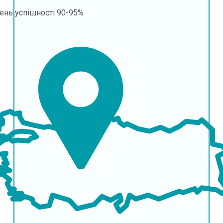
ень успішності
90-95%