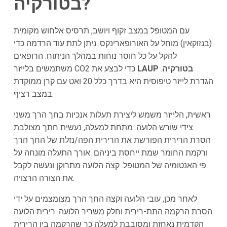
בטורקיה?
עם המטופל במצב זקוף ויושב, תרסיס אלחוש מקומית
(בנזוקאין) מוחל על האורופארינקס. ניתן לתת עוד הרדמה כדי
להקל על כל חוסר נוחות במהלך הניתוח. הרופאים
LAUP בטורקיה
.
משתמשים בלייזר CO2 כדי לבצע את
הגדרת לייזר טיפוסית היא בדרך כלל 20 ואט עם קרן ממוקדת
במצב רציף.
ראשית, הלייזר משמש ליצירת תעלות אנכיות בחך הרך משני
צידי שורש הלועה. מתחת למעלה, נעשית חתך מצולבת
הסרת הרירית הפורשת את הרירית הפה/נזלת של החך הרך
ורקמת החומר שמת ייחסת ביניהם. אורך התעלה מונחה על
פי האנטומיה של המטופל. קצה הלועה מתרוקן ונעשה לקבל
את הצורה הרצויה.
לאחר מכן, עובי הלועה וקצה החך הרך מצומצמים על ידי
הסרת הרקמה התת-רירית וחלק משריר הלועה. רירית הלועה
הקדמית נאחזת ומסובבת למעלה כך שהרקמה בין הרירית