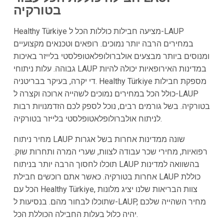
בטורקיה
Healthy Türkiye מציעה חבילות כוללות הכל ל-LAUP
במחירים הרבה יותר נמוכים. רופאים וטכנאים מקצועיים
ומנוסים ביותר מבצעים אולברולופלאטופלסטי בלייזר באיכות
גבוהה. עלות ניתוחי LAUP במדינות האירופאיות יכולה להיות
די יקרה, בעיקר בבריטניה. Healthy Türkiye מספקת חבילות
כולל הכל במחירים נמוכים לשהייה ארוכה וקצרה ל-LAUP
בטורקיה. בשל גורמים רבים, נוכל לספק לכם הזדמנויות רבות
לניתוח אולברולופלאטופלסטי בלייזר בטורקיה.
מחיר ניתוח LAUP שונה ממדינות אחרות בשל אגרות
רפואיות, מחירי שכר עבודה לצוות, שערי המרה ותחרות שוק.
תוכלו לחסוך הרבה יותר בניתוח LAUP בהשוואה למדינות
אחרות בטורקיה. כאשר אתם רוכשים חבילת LAUP כוללת
הכל עם Healthy Türkiye, צוות הבריאות שלנו יציג מלונות
שתוכלו לבחור מהם. בנסיעות ל-LAUP, מחיר השהייה שלכם
יהיה כלול בעלות החבילה הכוללת הכל.