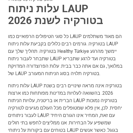
עלות ניתוח LAUP
בטורקיה לשנת 2026
כל סוגי הטיפולים הרפואיים כמו LAUP הם מאוד משתלמים
בטורקיה. גורמים רבים כלולים בקביעת עלות ניתוח LAUP
בטורקיה. תהליך שלך עם Healthy Türkiye יימשך מהרגע
שתבחר לעבור ניתוח LAUP בטורקיה ועד לרגע שתבריא
במלואך, גם אם אתה כבר בבית. עלות הפרוצדורה המדויקת
של LAUP בטורקיה תלויה בסוג הניתוח המעורב.
עלות ניתוח LAUP בטורקיה אינה מראה שינויים רבים בשנת
2026. בהשוואה לעלויות במדינות מפותחות כמו ארצות
הברית או בריטניה, עלויות הניתוח LAUP בטורקיה נמוכות
יחסית. לכן, אין פלא שמטופלים מכל העולם מגיעים לטורקיה
לעבור ניתוחים LAUP. עם זאת, המחיר אינו הגורם היחיד
שמשפיע על הבחירות. אנו ממליצים לחפש בתי חולים
בטוחים עם ביקורות על ניתוחי LAUP בגוגל. כאשר אנשים