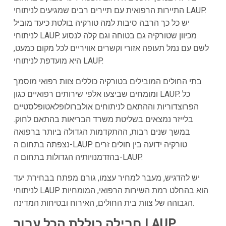
התיירות הרפואית עם תיירים רבים שמגיעים לניתוחי LAUP.
יש כל כך הרבה סיבות למה טורקיה בולטת כיעד מוביל
לניתוחי LAUP. מכיוון שטורקיה גם בטוחה וגם קלה לנסוע
לשם עם נמל תעופה אזורי וקשרים אוויריים לכל מקום כמעט,
היא מועדפת לניתוחי LAUP.
בתי החולים המובילים בטורקיה כוללים צוות רפואי מוסמך
ומומחים שביצעו אלפי שירותים רפואיים כגון LAUP. כל
הפרוצדוריות וההתאם לניתוחים אולברולופלאטופלסטיים
בלייזר נמצאים בשליטת משרד הבריאות בהתאם לחוק.
במשך שנים רבות, ההתקדמות הגדולה ביותר ברפואה
נצפתה בתחום ה-LAUP. טורקיה ידועה בין חולים זרים
בהזדמנויותיה הגדולות בתחום ה-LAUP.
יש להדגיש, מעבר למחיר עצמו, גורם מפתח בבחירת יעד
לניתוחי LAUP הוא בהחלט רמת השירות הרפואי, המומחיות
הגבוהה של צוות בית החולים, האירוח ובטיחות המדינה.
חבילה כוללת הכל עבור LAUP