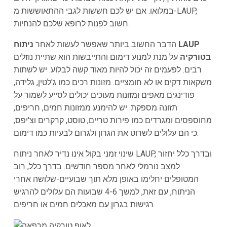
במלואו. אם יש לכם חששות לגבי ההתאוששות מ-LAUP,
חשוב לפנות לרופא שלכם להנחיות.
הדבר החשוב ביותר שאפשר לעשות לאחר
ניתוח LAUP
בטורקיה
על מנת למנוע דימום והתייבשות הוא שתיית נוזלים
רבים. לפעמים זה יכול להיות מאוד קשה לבלוע. יש לשתות
משקאות דקים או לא חומציים. מזונות רכים כמו ג'לטין, גלידה,
פודינגים מאפים ומזונות מעוכים יכולים לסייע לשמור על
תזונה מספקת. יש להימנע ממזונות חמים, חריפים,
מחוספסים ומגרדים כמו פירות טריים, טוסט, קרקרים וצ'יפס,
כי הם עלולים לשרוט את הגרון ולגרום לבעיות כמו דימום.
שינוי זמני בקול אינו נדיר לאחר ניתוח LAUP, ובדרך כלל יחזור
למצב נורמלי לאחר מספר חודשים. בדרך כלל, רוב
המטופלים יחלימו באופן מלא תוך שבועיים-שלושה אחרי
הניתוח, עם זאת, למשך 4-6 שבועות הם עלולים להרגיש
רגישות בגרון עם מאכלים חמים או חריפים.