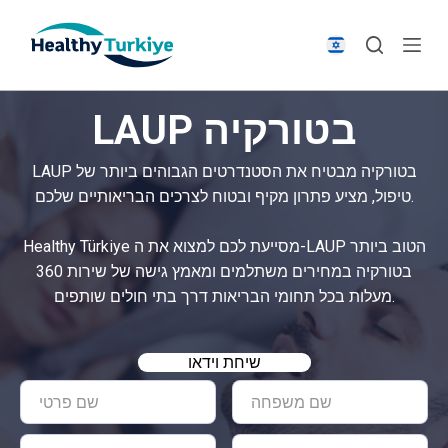
S
k
i
p
LAUP בטורקיה
t
o
LAUP בטורקיה מבטיח את הסטנדרטים הגבוהים ביותר של
c
טיפול, מציע פתרון מקיף ובטוח לצרכים הבריאותיים שלכם.
o
n
Healthy Türkiye מסייעת לכם למצוא את ה-LAUP הטוב ביותר
t
בטורקיה במחירים משתלמים ומאמץ גישה של שירות 360
e
מעלות בכל תחומי הבריאות דרך בתי חולים שותפים.
n
t
שיחת וידאו