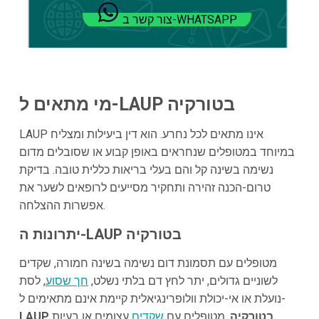
צור קשר ב-WHATSAPP
מי מתאים ל-LAUP בטורקיה
LAUP אינו מתאים לכל נחרע. הוא דין ביעילות ומצליח
במיוחד במטופלים שנחראים באופן קבוע או שסובלים מדום
נשימה בשינה קל והם בעלי בריאות כללית טובה. בדיקת
טרום-הכנה זהירה ותחקיר מסייעים לרופאים לשער את
אפשרות ההצלחה.
יתרונות ה-LAUP בטורקיה
מטופלים עם תסמונת דום נשימה בשינה חמורה, שקדים
לשוניים גדולים, יתר לחץ דם בלתי נשלט,
חך שסוע
, לסת
נועלת או אי-יכולת וולופרינגיאלית קיימת אינם מתאימים ל-
LAUP בטורקיה
. מטופלים עם
שקדים
עצומים או בעיות