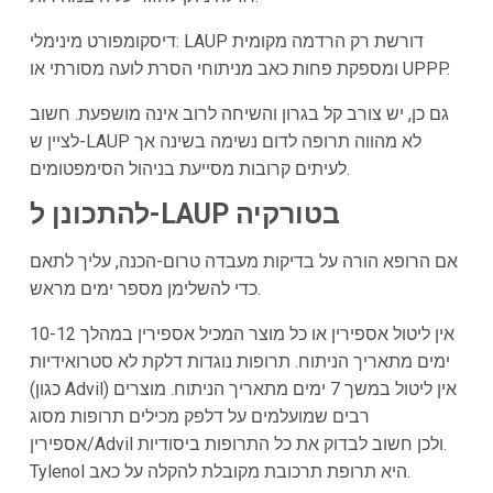
דיסקומפורט מינימלי: LAUP דורשת רק הרדמה מקומית
ומספקת פחות כאב מניתוחי הסרת לועה מסורתי או UPPP.
גם כן, יש צורב קל בגרון והשיחה לרוב אינה מושפעת. חשוב
לציין ש-LAUP לא מהווה תרופה לדום נשימה בשינה אך
לעיתים קרובות מסייעת בניהול הסימפטומים.
להתכונן ל-LAUP בטורקיה
אם הרופא הורה על בדיקות מעבדה טרום-הכנה, עליך לתאם
כדי להשלימן מספר ימים מראש.
אין ליטול אספירין או כל מוצר המכיל אספירין במהלך 10-12
ימים מתאריך הניתוח. תרופות נוגדות דלקת לא סטרואידיות
(כגון Advil) אין ליטול במשך 7 ימים מתאריך הניתוח. מוצרים
רבים שמועלמים על דלפק מכילים תרופות מסוג
אספירין/Advil ולכן חשוב לבדוק את כל התרופות ביסודיות.
Tylenol היא תרופת תרכובת מקובלת להקלה על כאב.