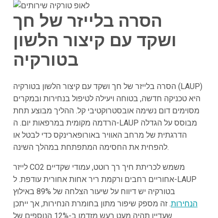
הסרה בלייזר של חך
ושקד עם קיצור הלשון
בטורקיה
הסרה בלייזר של חך ושקד עם קיצור הלשון בטורקיה (LAUP)
היא טכניקה חדשה, בטוחה ויעילה לטיפול בנחירות ובמקרים
מסוימים דום נשימה אובסטרוקטיבי קל. ההליך מבוצע תחת
הרדמה מקומית במרפאות יום. ה-LAUP מבוסס על הגדלה
הדרגתית של מרחב האוויר באורופארינקס כדי לבטל או
להפחית את החסימה המתפתחת במהלך השינה.
לייזר CO2 משמש לכריתת חיך רך רוטט, עמודי שקדיים
אחוריים רחבים ורקמת ריר אחות אחורית עודפת. ל-LAUP
בטורקיה יש דיווח על שיעור הצלחה של 89% באילוץ
הנחירות
. זה מספק שיפור מתון בחומרת הנחירות, אך ייתכן
שעדיין תהיה מעט רעש מזדמן ב-12% הנוספים של