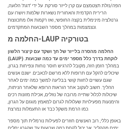
הפה/נזלת תצטמצם עם קרן לייזר סורקת. על ידי 'דגת' הלועה,
הרירית הקדמית והאחורית נשארות שלמות ויושרו עם
גרנולציה מינימלית בקצה החופשי, ואז רקמות אלו מתכווצות
ונצמצמות במהלך מספר השבועות המתקדמים.
החלמה מ-LAUP בטורקיה
החלמה מהסרה בלייזר של חך ושקד עם קיצור הלשון
(LAUP) לוקחת בדרך כלל מספר ימים עד כמה שבועות.
במהלך הזמן הזה, מקובל להרגיש חוסר נוחות ונפיחות בגרון,
שיכולים להקל עם תרופות ללא מרשם לכאבים. ישנם אנשים
שגם עשויים לחוות קושי בבליעה למשך כמה ימים לאחר
ההליך. חשוב לעקוב אחר הוראות הרופא שלאחר הניתוח,
שיכולות לכלול שתייה מרובה של נוזלים, אכילת מזונות רכים
והימנעות מפעילויות שעלולות לגרום למאמץ מוגזם על הגרון,
כמו הרמת משקל כבד או התעמלות נמרצת.
באופן כללי, רוב האנשים חוזרים לפעילות נורמלית תוך מספר
ימים מההליך, אך יכול לקחת כמה שבועות עד שהגרון יחלים