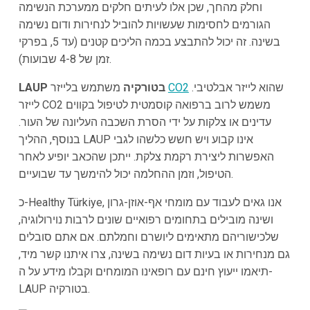
וחלק מהחך, שכן אלו לעיתים חלקים ממערכת הנשימה
הגורמים לחסימות שעשויות להוביל לנחירות ודום נשימה
בשינה. זה יכול להתבצע בכמה הליכים קטנים (עד 5, בפרקי
זמן של 4-8 שבועות).
שהוא לייזר אבלטיבי.
CO2
משתמש בלייזר
LAUP בטורקיה
לייזר CO2 משמש לרוב ברפואה קוסמטית לטיפול בקווים
עדינים או צלקות על ידי הסרת השכבה העליונה של העור.
בנוסף, ההליך LAUP אינו קבוע ויש חשש כלשהו לגבי
האפשרות ליצירת רקמת צלקת. ייתכן שהכאב יופיע לאחר
הטיפול, וזמן ההחלמה יכול להימשך עד שבועיים.
כ-Healthy Türkiye, אנו גאים לעבוד עם מומחי אף-אוזן-גרון
ושינה מובילים בתחומים רפואיים שונים לרבות נוירולוגיה,
שלכישוריהם מתאימים ליושרם וחמלתם. אם אתם סובלים
גם מנחירות או בעיות דום נשימה בשינה, צרו איתנו קשר מיד,
תיאמו ייעוץ חינם עם רופאינו המומחים וקבלו מידע על ה-
LAUP בטורקיה.