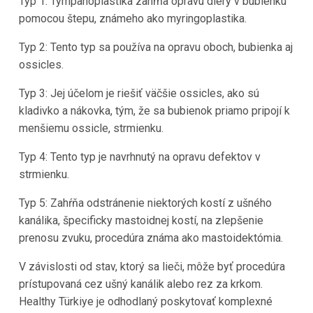
Typ 1: Tympanoplastika zahŕňa opravu diery v bubienku
pomocou štepu, známeho ako myringoplastika.
Typ 2: Tento typ sa používa na opravu oboch, bubienka aj
ossicles.
Typ 3: Jej účelom je riešiť väčšie ossicles, ako sú
kladivko a nákovka, tým, že sa bubienok priamo pripojí k
menšiemu ossicle, strmienku.
Typ 4: Tento typ je navrhnutý na opravu defektov v
strmienku.
Typ 5: Zahŕňa odstránenie niektorých kostí z ušného
kanálika, špecificky mastoidnej kostí, na zlepšenie
prenosu zvuku, procedúra známa ako mastoidektómia.
V závislosti od stav, ktorý sa lieči, môže byť procedúra
prístupovaná cez ušný kanálik alebo rez za krkom.
Healthy Türkiye je odhodlaný poskytovať komplexné