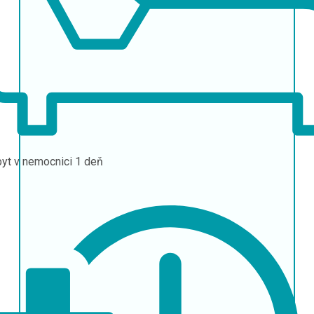
yt v nemocnici
1 deň