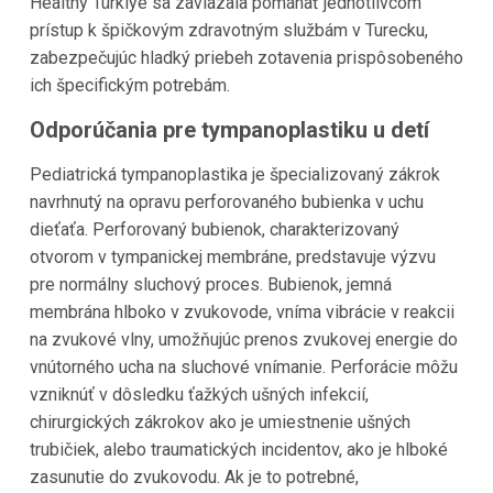
Healthy Türkiye sa zaviazala pomáhať jednotlivcom
prístup k špičkovým zdravotným službám v Turecku,
zabezpečujúc hladký priebeh zotavenia prispôsobeného
ich špecifickým potrebám.
Odporúčania pre tympanoplastiku u detí
Pediatrická tympanoplastika je špecializovaný zákrok
navrhnutý na opravu perforovaného bubienka v uchu
dieťaťa. Perforovaný bubienok, charakterizovaný
otvorom v tympanickej membráne, predstavuje výzvu
pre normálny sluchový proces. Bubienok, jemná
membrána hlboko v zvukovode, vníma vibrácie v reakcii
na zvukové vlny, umožňujúc prenos zvukovej energie do
vnútorného ucha na sluchové vnímanie. Perforácie môžu
vzniknúť v dôsledku ťažkých ušných infekcií,
chirurgických zákrokov ako je umiestnenie ušných
trubičiek, alebo traumatických incidentov, ako je hlboké
zasunutie do zvukovodu. Ak je to potrebné,