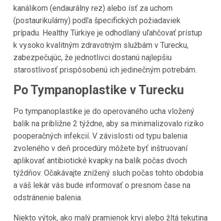
kanálikom (endaurálny rez) alebo ísť za uchom
(postaurikulárny) podľa špecifických požiadaviek
prípadu. Healthy Türkiye je odhodlaný uľahčovať prístup
k vysoko kvalitným zdravotným službám v Turecku,
zabezpečujúc, že jednotlivci dostanú najlepšiu
starostlivosť prispôsobenú ich jedinečným potrebám.
Po Tympanoplastike v Turecku
Po tympanoplastike je do operovaného ucha vložený
balík na približne 2 týždne, aby sa minimalizovalo riziko
pooperačných infekcií. V závislosti od typu balenia
zvoleného v deň procedúry môžete byť inštruovaní
aplikovať antibiotické kvapky na balík počas dvoch
týždňov. Očakávajte znížený sluch počas tohto obdobia
a váš lekár vás bude informovať o presnom čase na
odstránenie balenia.
Niekto výtok, ako malý pramienok krvi alebo žltá tekutina