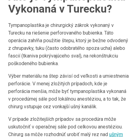
Vykonaná v Turecku?
Tympanoplastika je chirurgický zákrok vykonaný v
Turecku na riešenie perforovaného bubienka. Táto
operácia zahŕňa použitie štepu, ktorý je bežne odvodený
z chrupavky, tuku (často odobratého spoza ucha) alebo
fascií (tkaniva pokrývajúceho sval), na rekonštrukciu
poškodeného bubienka.
Výber materiálu na štep závisí od veľkosti a umiestnenia
perforácie. V menej zložitých prípadoch, kde je
perforácia menšia, môže byť tympanoplastika vykonaná
v procedúrnej sále pod lokálnou anestéziou, a to tak, že
chirurg vstupuje cez vonkajší ušný kanálik.
V prípade zložitejších prípadov sa procedúra môže
uskutočniť v operačnej sále pod celkovou anestéziou.
Chirurg sa môže rozhodnúť urobiť malý rez nad
ušným