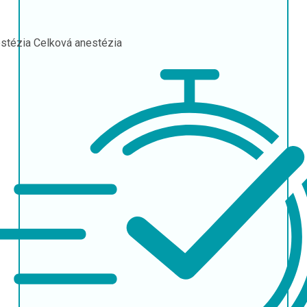
stézia
Celková anestézia