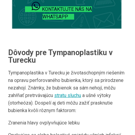
KONTAKTUJTE NÁS NA
WHATSAPP
Dôvody pre Tympanoplastiku v
Turecku
Tympanoplastika v Turecku je životaschopným riešením
na opravu perforovaného bubienka, ktorý sa prirodzene
nezahojí. Známky, že bubienok sa sám nehojí, môžu
zahŕňať pretrvávajúcu
stratu sluchu
a ušné výtoky
(otorheóza). Dospelí aj deti môžu zažiť prasknutie
bubienka kvôli rôznym faktorom:
Zranenia hlavy ovplyvňujúce lebku