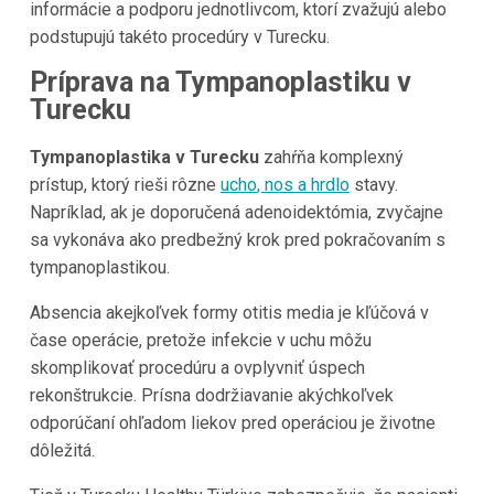
informácie a podporu jednotlivcom, ktorí zvažujú alebo
podstupujú takéto procedúry v Turecku.
Príprava na Tympanoplastiku v
Turecku
Tympanoplastika v Turecku
zahŕňa komplexný
prístup, ktorý rieši rôzne
ucho
, nos a hrdlo
stavy.
Napríklad, ak je doporučená adenoidektómia, zvyčajne
sa vykonáva ako predbežný krok pred pokračovaním s
tympanoplastikou.
Absencia akejkoľvek formy otitis media je kľúčová v
čase operácie, pretože infekcie v uchu môžu
skomplikovať procedúru a ovplyvniť úspech
rekonštrukcie. Prísna dodržiavanie akýchkoľvek
odporúčaní ohľadom liekov pred operáciou je životne
dôležitá.