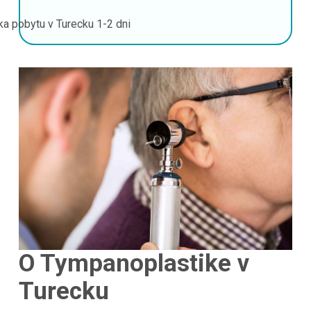
ka pobytu v Turecku
1-2 dni
O Tympanoplastike v
Turecku