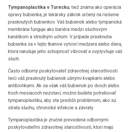
Tympanoplastika v Turecku
, tiež známa ako operácia
opravy bubienka, je lekársky zákrok určený na riešenie
prasknutých bubienkov. Váš bubienok alebo tympanická
membrána funguje ako bariéra medzi sluchovým
kanálikom a stredným uchom. V prípade prasknutia
bubienka sa v tejto tkanive vytvorí medzera alebo diera,
ktorá narušuje jeho schopnosť vibrovať a ovplyvňuje váš
sluch.
Často odborný poskytovateľ zdravotnej starostlivosti
lieči váš prasknutý bubienok ušnými kvapkami alebo
antibiotikami. Ak sa však váš bubienok po dvoch alebo
troch mesiacoch nezotaví, možno budete potrebovať
tympanoplastiku, aby ste predišli problémom, ako sú
strata sluchu, chronické infekcie a závraty.
Tympanoplastika je zručné prevedená odbornými
poskytovateľmi zdravotnej starostlivosti, ktorí majú