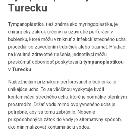
Turecku
Tympanoplastika, tiež známa ako myringoplastika, je
chirurgický zákrok určený na uzavretie perforácií v
bubienku, ktoré môžu vzniknúť z infekcií stredného ucha,
procedúr so zavedením trubičiek alebo traumat. Hľadiac
na kvalitné zdravotné riešenia, jednotlivci môžu
preskúmať odbornosť poskytovanú
tympanoplastikou
v Turecku
.
Najbežnejším príznakom perforovaného bubienka je
unikajúce ucho. To sa väčšinou vyskytuje kvôli
kontaminácii stredného ucha, ktoré je normálne sterilným
prostredím. Držať vodu mimo ovplyvneného ucha je
potrebné, aby sa tomu zabránilo. Nosenie
prispôsobených zátek do vody je alternatívny spôsob,
ako minimalizovať kontamináciu vodou.