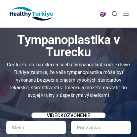
S
k
i
p
Tympanoplastika v
t
o
Turecku
c
o
Cestujete do Turecka na liečbu tympanoplastikou? Zdravé
n
Türkiye zaisťuje, že vaša tympanoplastika môže byť
t
vykonaná bezpečne prijatím vysokých štandardov
e
lekárskej starostlivosti v Turecku a môžete sa vrátiť do
n
svojej krajiny s úspešnými výsledkami.
t
VIDEOKOZVONENIE