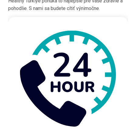
Healthy Türkiye ponúka to najlepšie pre vaše zdravie a
pohodlie. S nami sa budete cítiť výnimočne.