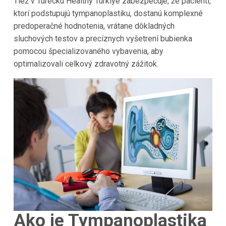
Tiež v Turecku Healthy Türkiye zabezpečuje, že pacienti,
ktorí podstupujú tympanoplastiku, dostanú komplexné
predoperačné hodnotenia, vrátane dôkladných
sluchových testov a precíznych vyšetrení bubienka
pomocou špecializovaného vybavenia, aby
optimalizovali celkový zdravotný zážitok.
Ako je Tympanoplastika