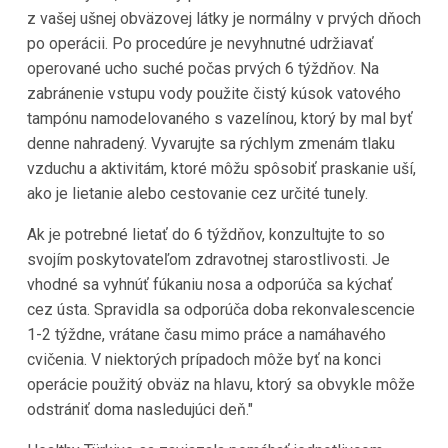
z vašej ušnej obväzovej látky je normálny v prvých dňoch
po operácii. Po procedúre je nevyhnutné udržiavať
operované ucho suché počas prvých 6 týždňov. Na
zabránenie vstupu vody použite čistý kúsok vatového
tampónu namodelovaného s vazelínou, ktorý by mal byť
denne nahradený. Vyvarujte sa rýchlym zmenám tlaku
vzduchu a aktivitám, ktoré môžu spôsobiť praskanie uší,
ako je lietanie alebo cestovanie cez určité tunely.
Ak je potrebné lietať do 6 týždňov, konzultujte to so
svojím poskytovateľom zdravotnej starostlivosti. Je
vhodné sa vyhnúť fúkaniu nosa a odporúča sa kýchať
cez ústa. Spravidla sa odporúča doba rekonvalescencie
1-2 týždne, vrátane času mimo práce a namáhavého
cvičenia. V niektorých prípadoch môže byť na konci
operácie použitý obväz na hlavu, ktorý sa obvykle môže
odstrániť doma nasledujúci deň."