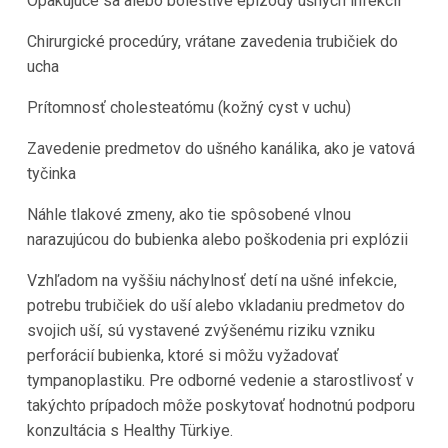
Opakujúce sa alebo bolestivé epizódy ušných infekcií
Chirurgické procedúry, vrátane zavedenia trubičiek do
ucha
Prítomnosť cholesteatómu (kožný cyst v uchu)
Zavedenie predmetov do ušného kanálika, ako je vatová
tyčinka
Náhle tlakové zmeny, ako tie spôsobené vlnou
narazujúcou do bubienka alebo poškodenia pri explózii
Vzhľadom na vyššiu náchylnosť detí na ušné infekcie,
potrebu trubičiek do uší alebo vkladaniu predmetov do
svojich uší, sú vystavené zvýšenému riziku vzniku
perforácií bubienka, ktoré si môžu vyžadovať
tympanoplastiku. Pre odborné vedenie a starostlivosť v
takýchto prípadoch môže poskytovať hodnotnú podporu
konzultácia s Healthy Türkiye.