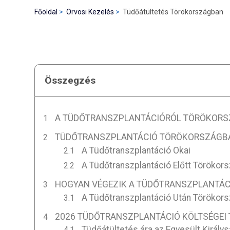
Főoldal
Orvosi Kezelés
Tüdőátültetés Törökországban
Összegzés
A TÜDŐTRANSZPLANTÁCIÓRÓL TÖRÖKOR
TÜDŐTRANSZPLANTÁCIÓ TÖRÖKORSZÁGB
A Tüdőtranszplantáció Okai
A Tüdőtranszplantáció Előtt Törökor
HOGYAN VÉGEZIK A TÜDŐTRANSZPLANTÁ
A Tüdőtranszplantáció Után Törökor
2026 TÜDŐTRANSZPLANTÁCIÓ KÖLTSÉGE
Tüdőátültetés ára az Egyesült Király