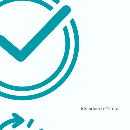
Időtartam
6-12 óra