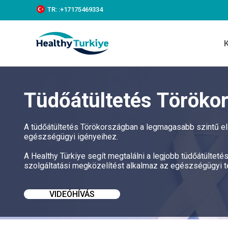
S
TR:
:+‪17175469334‬
k
i
p
t
o
c
o
n
Tüdőátültetés Töröko
t
e
n
t
A tüdőátültetés Törökországban a legmagasabb szintű ell
egészségügyi igényeihez.
A Healthy Türkiye segít megtalálni a legjobb tüdőátültet
szolgáltatási megközelítést alkalmaz az egészségügyi te
VIDEÓHÍVÁS