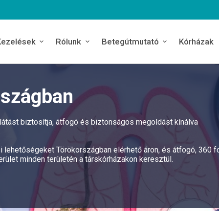
Kezelések
Rólunk
Betegútmutató
Kórházak
rszágban
átást biztosítja, átfogó és biztonságos megoldást kínálva
ési lehetőségeket Törökországban elérhető áron, és átfogó, 360 
rület minden területén a társkórházakon keresztül.