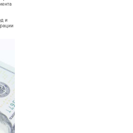
иента
од и
ерации