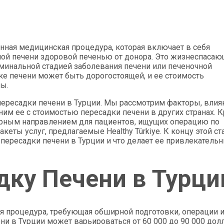
нная медицинская процедура, которая включает в себя
ой печени здоровой печенью от донора. Это жизнеспасаю
минальной стадией заболевания печени или печеночной
ке печени может быть дорогостоящей, и ее стоимость
ны.
 пересадки печени в Турции. Мы рассмотрим факторы, вли
вним ее с стоимостью пересадки печени в других странах. 
лярным направлением для пациентов, ищущих операцию по
еты услуг, предлагаемые Healthy Türkiye. К концу этой ст
 пересадки печени в Турции и что делает ее привлекатель
дку Печени в Турци
ая процедура, требующая обширной подготовки, операции 
ни в Турции может варьироваться от 60 000 до 90 000 дол