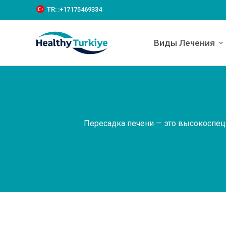
S
TR:
:+‪17175469334‬
k
i
p
Виды Лечения
t
o
c
o
n
t
e
n
Пересадка печени — это высокоспец
t