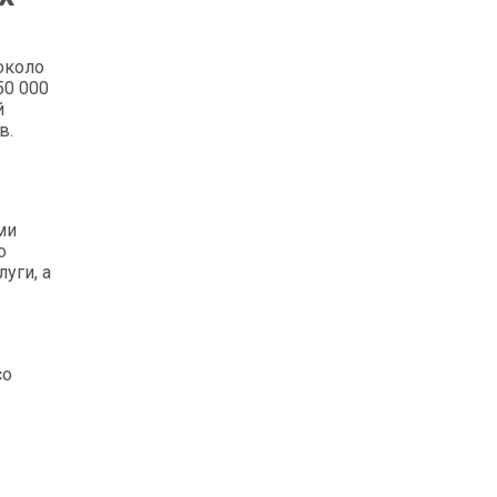
около
50 000
й
в.
ми
о
уги, а
со