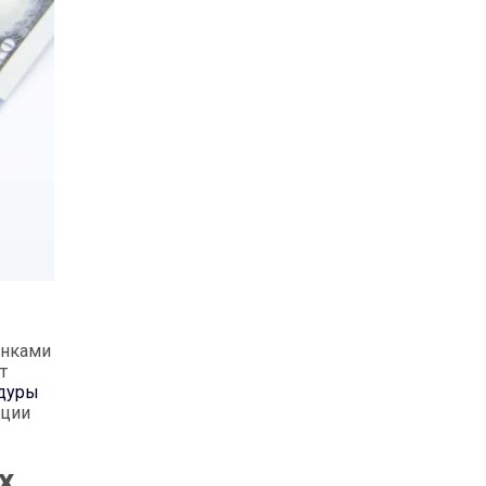
енками
т
дуры
рции
х