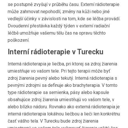
se postupně zvyšují v průběhu času. Externí rádioterapie
může zahrnovat nepohodlí, změny na kůži nebo jiné
vedlejší účinky v závislosti na tom, kde se léčba provádí.
Dvoudenní přestávka každý týden v externí radiační
léčbě umožňuje vašemu tělu čas na opravu těchto
poškození.
Interní rádioterapie v Turecku
Interná rádioterapia je liečba, pri ktorej sa zdroj žiarenia
umiestňuje vo vašom tele. Pri tejto terapii môže byť
zdroj žiarenia pevný alebo tekutý. Interná rádioterapia s
pevnými zdrojmi sa definuje ako brachyterapia. V tomto
type rádioterapie sa semienka, pásy alebo kapsule
obsahujúce zdroj žiarenia umiestňujú vo vašom tele, v
alebo blízko nádoru. Rovnako ako externá rádioterapia je
interná rádioterapia lokálnou liečbou a lieči len konkrétnu
časť vášho tela. V Turecku bude zdroj žiarenia