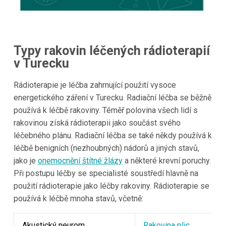
Typy rakovin léčených rádioterapií
v Turecku
Rádioterapie je léčba zahrnující použití vysoce
energetického záření v Turecku. Radiační léčba se běžně
používá k léčbě rakoviny. Téměř polovina všech lidí s
rakovinou získá rádioterapii jako součást svého
léčebného plánu. Radiační léčba se také někdy používá k
léčbě benigních (nezhoubných) nádorů a jiných stavů,
jako je
onemocnění štítné žlázy
a některé krevní poruchy.
Při postupu léčby se specialisté soustředí hlavně na
použití rádioterapie jako léčby rakoviny. Rádioterapie se
používá k léčbě mnoha stavů, včetně:
Akustický neurom
Rakovina plic