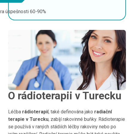
ra úspešnosti
60-90%
O rádioterapii v Turecku
Léčba
rádioterapií
, také definována jako
radiační
terapie v Turecku
, zabíjí rakovinné buňky. Rádioterapie
se používá v raných stádiích léčby rakoviny nebo po