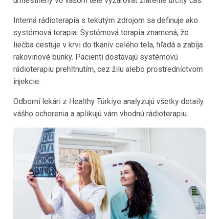
umiestnený vo vašom tele vyžarovať žiarenie určitý čas.
Interná rádioterapia s tekutým zdrojom sa definuje ako
systémová terapia. Systémová terapia znamená, že
liečba cestuje v krvi do tkanív celého tela, hľadá a zabíja
rakovinové bunky. Pacienti dostávajú systémovú
rádioterapiu prehltnutím, cez žilu alebo prostredníctvom
injekcie.
Odborní lekári z Healthy Türkiye analyzujú všetky detaily
vášho ochorenia a aplikujú vám vhodnú rádioterapiu.