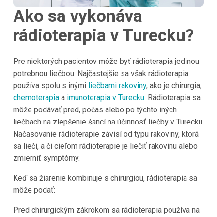
Ako sa vykonáva
rádioterapia v Turecku?
Pre niektorých pacientov môže byť rádioterapia jedinou
potrebnou liečbou. Najčastejšie sa však rádioterapia
používa spolu s inými
liečbami rakoviny
, ako je chirurgia,
chemoterapia
a
imunoterapia v Turecku
. Rádioterapia sa
môže podávať pred, počas alebo po týchto iných
liečbach na zlepšenie šancí na účinnosť liečby v Turecku.
Načasovanie rádioterapie závisí od typu rakoviny, ktorá
sa lieči, a či cieľom rádioterapie je liečiť rakovinu alebo
zmierniť symptómy.
Keď sa žiarenie kombinuje s chirurgiou, rádioterapia sa
môže podať:
Pred chirurgickým zákrokom sa rádioterapia používa na