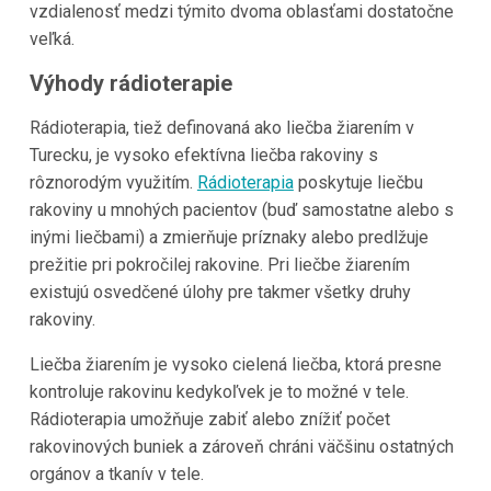
vzdialenosť medzi týmito dvoma oblasťami dostatočne
veľká.
Výhody rádioterapie
Rádioterapia, tiež definovaná ako liečba žiarením v
Turecku, je vysoko efektívna liečba rakoviny s
rôznorodým využitím.
Rádioterapia
poskytuje liečbu
rakoviny u mnohých pacientov (buď samostatne alebo s
inými liečbami) a zmierňuje príznaky alebo predlžuje
prežitie pri pokročilej rakovine. Pri liečbe žiarením
existujú osvedčené úlohy pre takmer všetky druhy
rakoviny.
Liečba žiarením je vysoko cielená liečba, ktorá presne
kontroluje rakovinu kedykoľvek je to možné v tele.
Rádioterapia umožňuje zabiť alebo znížiť počet
rakovinových buniek a zároveň chráni väčšinu ostatných
orgánov a tkanív v tele.