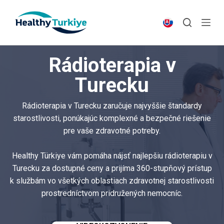
S
k
i
p
Rádioterapia v
t
o
Turecku
c
o
Rádioterapia v Turecku zaručuje najvyššie štandardy
n
starostlivosti, ponúkajúc komplexné a bezpečné riešenie
t
pre vaše zdravotné potreby.
e
n
Healthy Türkiye vám pomáha nájsť najlepšiu rádioterapiu v
t
Turecku za dostupné ceny a prijíma 360-stupňový prístup
k službám vo všetkých oblastiach zdravotnej starostlivosti
prostredníctvom pridružených nemocníc.