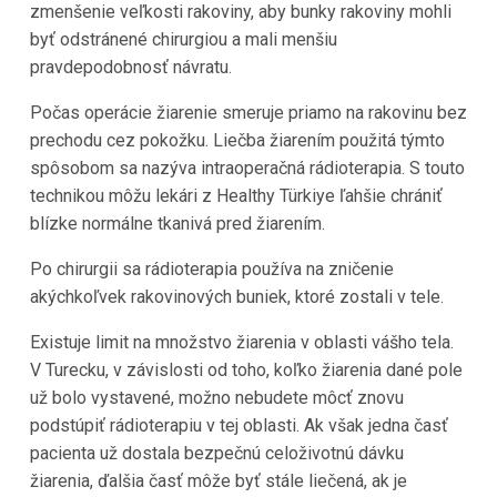
zmenšenie veľkosti rakoviny, aby bunky rakoviny mohli
byť odstránené chirurgiou a mali menšiu
pravdepodobnosť návratu.
Počas operácie žiarenie smeruje priamo na rakovinu bez
prechodu cez pokožku. Liečba žiarením použitá týmto
spôsobom sa nazýva intraoperačná rádioterapia. S touto
technikou môžu lekári z Healthy Türkiye ľahšie chrániť
blízke normálne tkanivá pred žiarením.
Po chirurgii sa rádioterapia používa na zničenie
akýchkoľvek rakovinových buniek, ktoré zostali v tele.
Existuje limit na množstvo žiarenia v oblasti vášho tela.
V Turecku, v závislosti od toho, koľko žiarenia dané pole
už bolo vystavené, možno nebudete môcť znovu
podstúpiť rádioterapiu v tej oblasti. Ak však jedna časť
pacienta už dostala bezpečnú celoživotnú dávku
žiarenia, ďalšia časť môže byť stále liečená, ak je