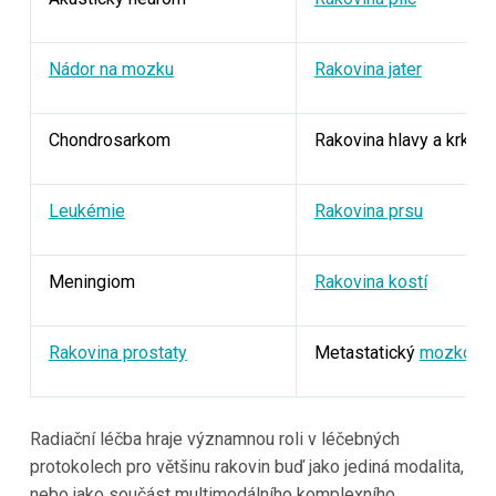
Nádor na mozku
Rakovina jater
Chondrosarkom
Rakovina hlavy a krku
Leukémie
Rakovina prsu
Meningiom
Rakovina kostí
Rakovina prostaty
Metastatický
mozkový 
Radiační léčba hraje významnou roli v léčebných
protokolech pro většinu rakovin buď jako jediná modalita,
nebo jako součást multimodálního komplexního