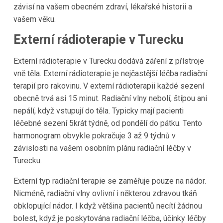
závisí na vašem obecném zdraví, lékařské historii a
vašem věku.
Externí rádioterapie v Turecku
Externí rádioterapie v Turecku dodává záření z přístroje
vně těla. Externí rádioterapie je nejčastější léčba radiační
terapií pro rakovinu. V externí rádioterapii každé sezení
obecně trvá asi 15 minut. Radiační vlny nebolí, štípou ani
nepálí, když vstupují do těla. Typicky mají pacienti
léčebné sezení 5krát týdně, od pondělí do pátku. Tento
harmonogram obvykle pokračuje 3 až 9 týdnů v
závislosti na vašem osobním plánu radiační léčby v
Turecku.
Externí typ radiační terapie se zaměřuje pouze na nádor.
Nicméně, radiační vlny ovlivní i některou zdravou tkáň
obklopující nádor. I když většina pacientů necítí žádnou
bolest, když je poskytována radiační léčba, účinky léčby