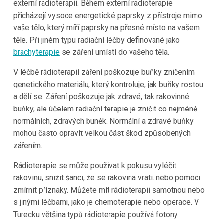
externí radioterapii. Během externí radioterapie
přicházejí vysoce energetické paprsky z přístroje mimo
vaše tělo, který míří paprsky na přesné místo na vašem
těle. Při jiném typu radiační léčby definované jako
brachyterapie
se záření umístí do vašeho těla.
V léčbě rádioterapií záření poškozuje buňky zničením
genetického materiálu, který kontroluje, jak buňky rostou
a dělí se. Záření poškozuje jak zdravé, tak rakovinné
buňky, ale účelem radiační terapie je zničit co nejméně
normálních, zdravých buněk. Normální a zdravé buňky
mohou často opravit velkou část škod způsobených
zářením.
Rádioterapie se může používat k pokusu vyléčit
rakovinu, snížit šanci, že se rakovina vrátí, nebo pomoci
zmírnit příznaky. Můžete mít rádioterapii samotnou nebo
s jinými léčbami, jako je chemoterapie nebo operace. V
Turecku většina typů rádioterapie používá fotony.