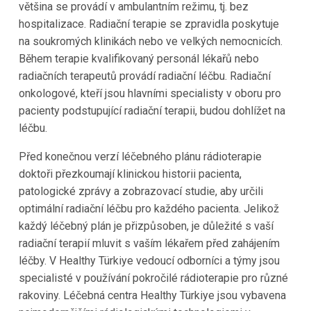
většina se provádí v ambulantním režimu, tj. bez
hospitalizace. Radiační terapie se zpravidla poskytuje
na soukromých klinikách nebo ve velkých nemocnicích.
Během terapie kvalifikovaný personál lékařů nebo
radiačních terapeutů provádí radiační léčbu. Radiační
onkologové, kteří jsou hlavními specialisty v oboru pro
pacienty podstupující radiační terapii, budou dohlížet na
léčbu.
Před konečnou verzí léčebného plánu rádioterapie
doktoři přezkoumají klinickou historii pacienta,
patologické zprávy a zobrazovací studie, aby určili
optimální radiační léčbu pro každého pacienta. Jelikož
každý léčebný plán je přizpůsoben, je důležité s vaší
radiační terapií mluvit s vaším lékařem před zahájením
léčby. V Healthy Türkiye vedoucí odborníci a týmy jsou
specialisté v používání pokročilé rádioterapie pro různé
rakoviny. Léčebná centra Healthy Türkiye jsou vybavena