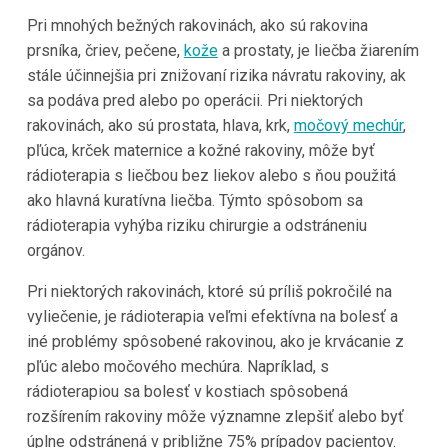
Pri mnohých bežných rakovinách, ako sú rakovina
prsníka, čriev, pečene,
kože
a prostaty, je liečba žiarením
stále účinnejšia pri znižovaní rizika návratu rakoviny, ak
sa podáva pred alebo po operácii. Pri niektorých
rakovinách, ako sú prostata, hlava, krk,
močový mechúr
,
pľúca, krček maternice a kožné rakoviny, môže byť
rádioterapia s liečbou bez liekov alebo s ňou použitá
ako hlavná kuratívna liečba. Týmto spôsobom sa
rádioterapia vyhýba riziku chirurgie a odstráneniu
orgánov.
Pri niektorých rakovinách, ktoré sú príliš pokročilé na
vyliečenie, je rádioterapia veľmi efektívna na bolesť a
iné problémy spôsobené rakovinou, ako je krvácanie z
pľúc alebo močového mechúra. Napríklad, s
rádioterapiou sa bolesť v kostiach spôsobená
rozšírením rakoviny môže významne zlepšiť alebo byť
úplne odstránená v približne 75% prípadov pacientov.