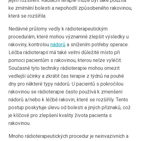
jejím rozšíření. Radiační terapie může být také použita
ke zmírnění bolesti a nepohodlí způsobeného rakovinou,
která se rozšířila.
Nedávné průlomy vedly k rádioterapeutickým
procedurám, které mohou významně zlepšit výsledky u
rakoviny, kontrolou
nádorů
a snížením potřeby operace.
Léčba rádioterapií má také velmi důležité místo při
pomoci pacientům s rakovinou, kterou nelze vyléčit.
Současně tyto techniky rádioterapie mohou omezit
vedlejší účinky a zkrátit čas terapie z týdnů na pouhé
dny pro některé typy nádorů. U pacientů s pokročilou
rakovinou se rádioterapie často používá k zmenšení
nádorů a/nebo k léčbě rakovin, které se rozšířily. Tento
postup poskytuje úlevu od bolesti a jiných příznaků, což
je klíčové pro zlepšení kvality života pacienta s
rakovinou.
Mnoho rádioterapeutických procedur je neinvazivních a