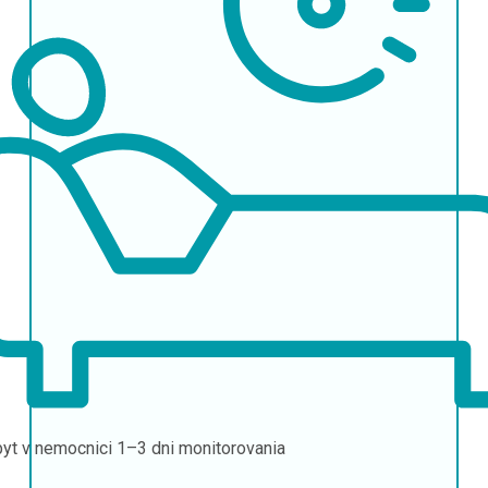
yt v nemocnici
1–3 dni monitorovania