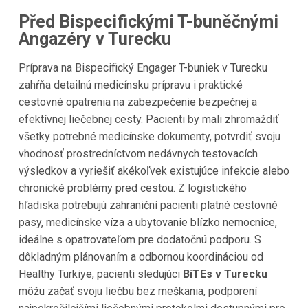
Před Bispecifickými T-buněčnými
Angazéry v Turecku
Príprava na Bispecifický Engager T-buniek v Turecku
zahŕňa detailnú medicínsku prípravu i praktické
cestovné opatrenia na zabezpečenie bezpečnej a
efektívnej liečebnej cesty. Pacienti by mali zhromaždiť
všetky potrebné medicínske dokumenty, potvrdiť svoju
vhodnosť prostredníctvom nedávnych testovacích
výsledkov a vyriešiť akékoľvek existujúce infekcie alebo
chronické problémy pred cestou. Z logistického
hľadiska potrebujú zahraniční pacienti platné cestovné
pasy, medicínske víza a ubytovanie blízko nemocnice,
ideálne s opatrovateľom pre dodatočnú podporu. S
dôkladným plánovaním a odbornou koordináciou od
Healthy Türkiye, pacienti sledujúci
BiTEs v Turecku
môžu začať svoju liečbu bez meškania, podporení