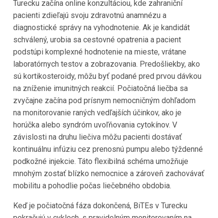
Turecku začína online konzultáciou, kde zahraniční
pacienti zdieľajú svoju zdravotnú anamnézu a
diagnostické správy na vyhodnotenie. Ak je kandidát
schválený, urobia sa cestovné opatrenia a pacient
podstúpi komplexné hodnotenie na mieste, vrátane
laboratórnych testov a zobrazovania. Predošliekby, ako
sú kortikosteroidy, môžu byť podané pred prvou dávkou
na zníženie imunitných reakcií. Počiatočná liečba sa
zvyčajne začína pod prísnym nemocničným dohľadom
na monitorovanie raných vedľajších účinkov, ako je
horúčka alebo syndróm uvoľňovania cytokínov. V
závislosti na druhu liečiva môžu pacienti dostávať
kontinuálnu infúziu cez prenosnú pumpu alebo týždenné
podkožné injekcie. Táto flexibilná schéma umožňuje
mnohým zostať blízko nemocnice a zároveň zachovávať
mobilitu a pohodlie počas liečebného obdobia.
Keď je počiatočná fáza dokončená, BiTEs v Turecku
pokračujú v cykloch, s pravidelným monitorovaním na