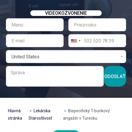
VIDEOKOZVONENIE
ODOSLAŤ
Hlavná
Lekárska
Bispecifický T-bunkový
stránka
Starostlivosť
angažér v Turecku