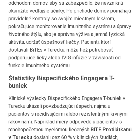
odchodom domov, aby sa zabezpečilo, že nevzniknú
okamžité vedľajšie účinky. Po príchode domov pomáhajú
pravidelné kontroly so svojím miestnym lekárom,
pokračujúce monitorovanie imunitného systému a úpravy
životného štýlu, ako je správna výživa a jemná fyzická
aktivita, udržať úspešnosť liečby. Pacienti, ktorí
dostávali BiTEs v Turecku, môžu tiež potrebovať
podporujúce lieky alebo IVIG infúzie v závislosti od
funkcie imunitného systému.
Štatistiky Bispecifického Engagera T-
buniek
Klinické výsledky Bispecifického Engagera T-buniek v
Turecku ukázali povzbudzujúci úspech, najmä u
pacientov s recidívujúcimi alebo rezistentnými krvnými
rakovinami. Napríklad miery odpovede u pacientov s
mnohopočetnou myelómou liečených
BITE Protilátkami
v Turecku
dosiahli cez 60 % v klinických štúdiách,