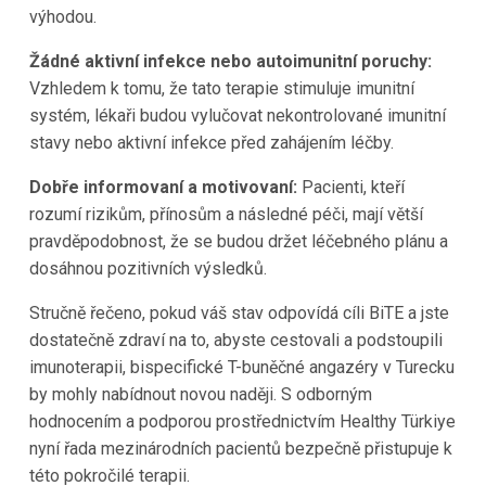
výhodou.
Žádné aktivní infekce nebo autoimunitní poruchy:
Vzhledem k tomu, že tato terapie stimuluje imunitní
systém, lékaři budou vylučovat nekontrolované imunitní
stavy nebo aktivní infekce před zahájením léčby.
Dobře informovaní a motivovaní:
Pacienti, kteří
rozumí rizikům, přínosům a následné péči, mají větší
pravděpodobnost, že se budou držet léčebného plánu a
dosáhnou pozitivních výsledků.
Stručně řečeno, pokud váš stav odpovídá cíli BiTE a jste
dostatečně zdraví na to, abyste cestovali a podstoupili
imunoterapii, bispecifické T-buněčné angazéry v Turecku
by mohly nabídnout novou naději. S odborným
hodnocením a podporou prostřednictvím Healthy Türkiye
nyní řada mezinárodních pacientů bezpečně přistupuje k
této pokročilé terapii.