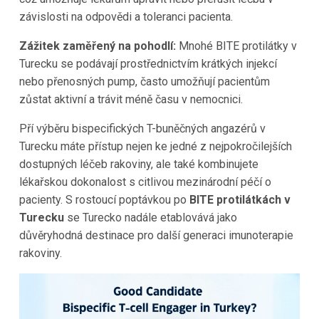
závislosti na odpovědi a toleranci pacienta.
Zážitek zaměřený na pohodlí:
Mnohé BITE protilátky v
Turecku se podávají prostřednictvím krátkých injekcí
nebo přenosných pump, často umožňují pacientům
zůstat aktivní a trávit méně času v nemocnici.
Pří výběru bispecifických T-buněčných angazérů v
Turecku máte přístup nejen ke jedné z nejpokročilejších
dostupných léčeb rakoviny, ale také kombinujete
lékařskou dokonalost s citlivou mezinárodní péčí o
pacienty. S rostoucí poptávkou po
BITE protilátkách v
Turecku
se Turecko nadále etablovává jako
důvěryhodná destinace pro další generaci imunoterapie
rakoviny.