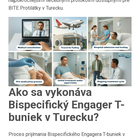
najpokročilejšími liečebnými protokolmi dostupnými pre
BITE Protilátky v Turecku.
Ako sa vykonáva
Bispecifický Engager T-
buniek v Turecku?
Proces prijímania Bispecifického Engagera T-buniek v