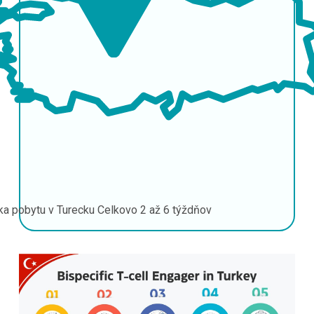
ka pobytu v Turecku
Celkovo 2 až 6 týždňov