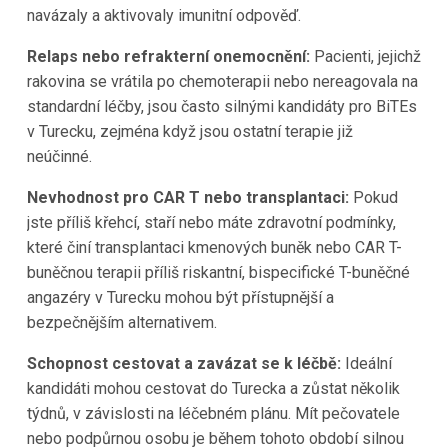
navázaly a aktivovaly imunitní odpověď.
Relaps nebo refrakterní onemocnění:
Pacienti, jejichž
rakovina se vrátila po chemoterapii nebo nereagovala na
standardní léčby, jsou často silnými kandidáty pro BiTEs
v Turecku, zejména když jsou ostatní terapie již
neúčinné.
Nevhodnost pro CAR T nebo transplantaci:
Pokud
jste příliš křehcí, staří nebo máte zdravotní podmínky,
které činí transplantaci kmenových buněk nebo CAR T-
buněčnou terapii příliš riskantní, bispecifické T-buněčné
angazéry v Turecku mohou být přístupnější a
bezpečnějším alternativem.
Schopnost cestovat a zavázat se k léčbě:
Ideální
kandidáti mohou cestovat do Turecka a zůstat několik
týdnů, v závislosti na léčebném plánu. Mít pečovatele
nebo podpůrnou osobu je během tohoto období silnou