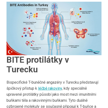
BITE protilátky v
Turecku
Bispecifické T-buněčné angazéry v Turecku představují
špičkový přístup k
léčbě rakoviny
, kdy speciálně
upravené protilátky působí jako most mezi imunitními
buňkami těla a rakovinnými buňkami. Tyto duálně
ozbrojené molekuly se současně připojují k T-buňce a