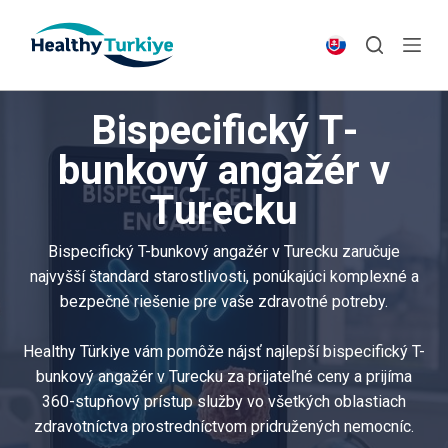
S
k
i
p
Bispecifický T-
t
o
bunkový angažér v
c
Turecku
o
n
t
Bispecifický T-bunkový angažér v Turecku zaručuje
e
najvyšší štandard starostlivosti, ponúkajúci komplexné a
n
bezpečné riešenie pre vaše zdravotné potreby.
t
Healthy Türkiye vám pomôže nájsť najlepší bispecifický T-
bunkový angažér v Turecku za prijateľné ceny a prijíma
360-stupňový prístup služby vo všetkých oblastiach
zdravotníctva prostredníctvom pridružených nemocníc.