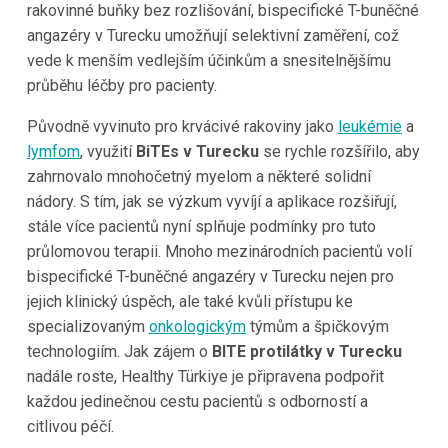
rakovinné buňky bez rozlišování, bispecifické T-buněčné
angazéry v Turecku umožňují selektivní zaměření, což
vede k menším vedlejším účinkům a snesitelnějšímu
průběhu léčby pro pacienty.
Původně vyvinuto pro krvácivé rakoviny jako
leukémie
a
lymfom
, využití
BiTEs v Turecku
se rychle rozšířilo, aby
zahrnovalo mnohočetný myelom a některé solidní
nádory. S tím, jak se výzkum vyvíjí a aplikace rozšiřují,
stále více pacientů nyní splňuje podmínky pro tuto
průlomovou terapii. Mnoho mezinárodních pacientů volí
bispecifické T-buněčné angazéry v Turecku nejen pro
jejich klinický úspěch, ale také kvůli přístupu ke
specializovaným
onkologickým
týmům a špičkovým
technologiím. Jak zájem o
BITE protilátky v Turecku
nadále roste, Healthy Türkiye je připravena podpořit
každou jedinečnou cestu pacientů s odborností a
citlivou péčí.