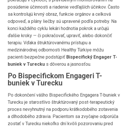
posúdenie účinnosti a riadenie vedľajších účinkov. Často
sa kontrolujú krvný obraz, funkcie orgánov a celková
odpoveď, a plány liečby sú upravené podľa potreby. Na
konci každého cyklu lekári hodnotia pokrok a určujú
ďalšie kroky — či pokračovať, upraviť, alebo dokončiť
terapiu. Vďaka štruktúrovanému prístupu a
medzinárodnej odbornosti Healthy Türkiye môžu
pacienti bezpečne podstúpiť
Bispecifický Engager T-
buniek v Turecku
s dôverou a jasnosťou.
Po Bispecifickom Engageri T-
buniek v Turecku
Po dokončení vášho Bispecifického Engagera T-buniek v
Turecku je starostlivo štruktúrovaný post-terapeutický
proces nevyhnutný na podporu krátkodobého zotavenia
a dlhodobého zdravia. Pacientom sa zvyčajne odporúča
zostať v Turecku niekoľko dní kvôli pozorovaniu pred