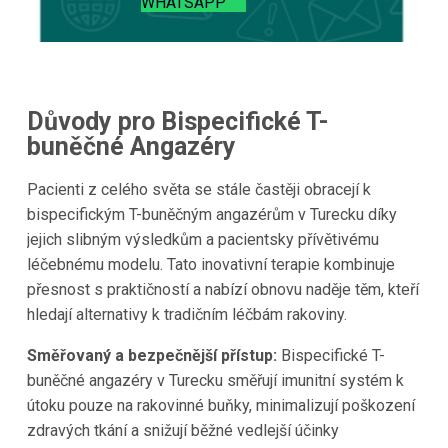
WHATSAPP
Důvody pro Bispecifické T-
buněčné Angazéry
Pacienti z celého světa se stále častěji obracejí k
bispecifickým T-buněčným angazérům v Turecku díky
jejich slibným výsledkům a pacientsky přívětivému
léčebnému modelu. Tato inovativní terapie kombinuje
přesnost s praktičností a nabízí obnovu naděje těm, kteří
hledají alternativy k tradičním léčbám rakoviny.
Směřovaný a bezpečnější přístup:
Bispecifické T-
buněčné angazéry v Turecku směřují imunitní systém k
útoku pouze na rakovinné buňky, minimalizují poškození
zdravých tkání a snižují běžné vedlejší účinky