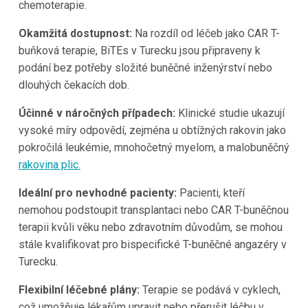
chemoterapie.
Okamžitá dostupnost:
Na rozdíl od léčeb jako CAR T-
buňková terapie, BiTEs v Turecku jsou připraveny k
podání bez potřeby složité buněčné inženýrství nebo
dlouhých čekacích dob.
Účinné v náročných případech:
Klinické studie ukazují
vysoké míry odpovědí, zejména u obtížných rakovin jako
pokročilá leukémie, mnohočetný myelom, a malobuněčný
rakovina plic.
Ideální pro nevhodné pacienty:
Pacienti, kteří
nemohou podstoupit transplantaci nebo CAR T-buněčnou
terapii kvůli věku nebo zdravotním důvodům, se mohou
stále kvalifikovat pro bispecifické T-buněčné angazéry v
Turecku.
Flexibilní léčebné plány:
Terapie se podává v cyklech,
což umožňuje lékařům upravit nebo přerušit léčbu v