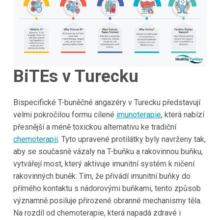
BiTEs v Turecku
Bispecifické T-buněčné angazéry v Turecku představují
velmi pokročilou formu cílené
imunoterapie
, která nabízí
přesnější a méně toxickou alternativu ke tradiční
chemoterapii
. Tyto upravené protilátky byly navrženy tak,
aby se současně vázaly na T-buňku a rakovinnou buňku,
vytvářejí most, který aktivuje imunitní systém k ničení
rakovinných buněk. Tím, že přivádí imunitní buňky do
přímého kontaktu s nádorovými buňkami, tento způsob
významně posiluje přirozené obranné mechanismy těla.
Na rozdíl od chemoterapie, která napadá zdravé i