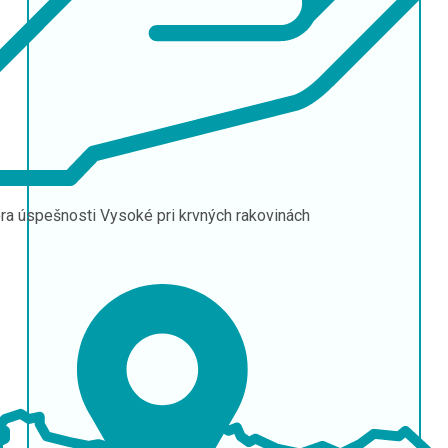
ra úspešnosti
Vysoké pri krvných rakovinách