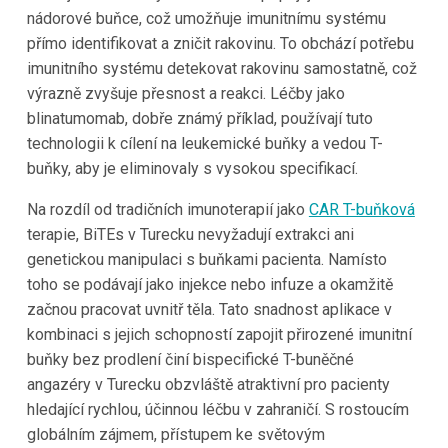
nádorové buňce, což umožňuje imunitnímu systému
přímo identifikovat a zničit rakovinu. To obchází potřebu
imunitního systému detekovat rakovinu samostatně, což
výrazně zvyšuje přesnost a reakci. Léčby jako
blinatumomab, dobře známý příklad, používají tuto
technologii k cílení na leukemické buňky a vedou T-
buňky, aby je eliminovaly s vysokou specifikací.
Na rozdíl od tradičních imunoterapií jako
CAR T-buňková
terapie, BiTEs v Turecku nevyžadují extrakci ani
genetickou manipulaci s buňkami pacienta. Namísto
toho se podávají jako injekce nebo infuze a okamžitě
začnou pracovat uvnitř těla. Tato snadnost aplikace v
kombinaci s jejich schopností zapojit přirozené imunitní
buňky bez prodlení činí bispecifické T-buněčné
angazéry v Turecku obzvláště atraktivní pro pacienty
hledající rychlou, účinnou léčbu v zahraničí. S rostoucím
globálním zájmem, přístupem ke světovým