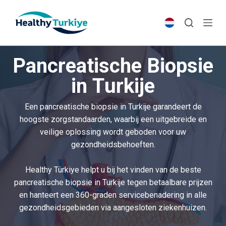
S
k
i
p
Pancreatische Biopsie
t
o
in Turkije
c
o
Een pancreatische biopsie in Turkije garandeert de
n
hoogste zorgstandaarden, waarbij een uitgebreide en
t
veilige oplossing wordt geboden voor uw
e
gezondheidsbehoeften.
n
t
Healthy Türkiye helpt u bij het vinden van de beste
pancreatische biopsie in Turkije tegen betaalbare prijzen
en hanteert een 360-graden servicebenadering in alle
gezondheidsgebieden via aangesloten ziekenhuizen.