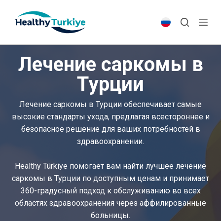
S
k
i
p
Лечение саркомы в
t
o
Турции
c
o
Лечение саркомы в Турции обеспечивает самые
n
высокие стандарты ухода, предлагая всестороннее и
t
безопасное решение для ваших потребностей в
e
здравоохранении.
n
t
Healthy Türkiye помогает вам найти лучшее лечение
саркомы в Турции по доступным ценам и принимает
360-градусный подход к обслуживанию во всех
областях здравоохранения через аффилированные
больницы.