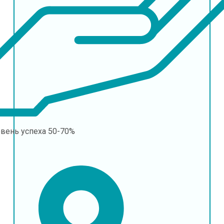
овень успеха
50-70%