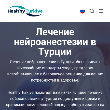
S
k
i
p
Лечение
t
o
нейроанестезии в
c
Турции
o
n
t
Лечение нейроанестезии в Турции обеспечивает
e
высочайшие стандарты ухода, предлагая
n
всеобъемлющее и безопасное решение для ваших
t
потребностей в здоровье.
Healthy Türkiye помогает вам найти лучшее лечение
нейроанестезии в Турции по доступным ценам и
принимает комплексный подход к обслуживанию на