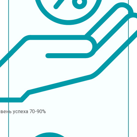
овень успеха
70-90%