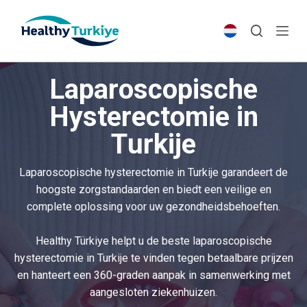
S
k
i
p
Laparoscopische
t
o
Hysterectomie in
c
Turkije
o
n
t
Laparoscopische hysterectomie in Turkije garandeert de
e
hoogste zorgstandaarden en biedt een veilige en
n
complete oplossing voor uw gezondheidsbehoeften.
t
Healthy Türkiye helpt u de beste laparoscopische
hysterectomie in Turkije te vinden tegen betaalbare prijzen
en hanteert een 360-graden aanpak in samenwerking met
aangesloten ziekenhuizen.