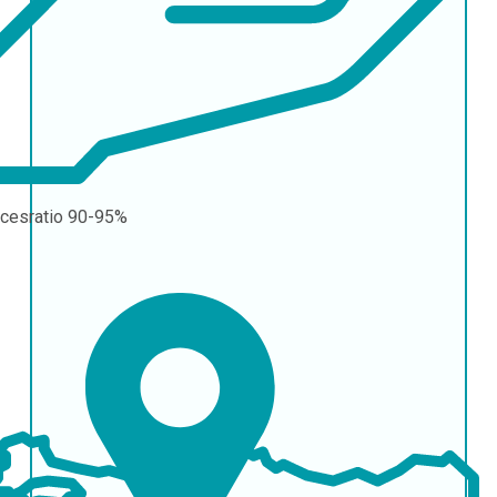
cesratio
90-95%